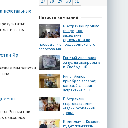
27
28
29
30
31
и нелегальных
Новости компаний
 результаты:
В Астрахани прошло
одательства.
очередное
заседание
оргкомитета по
проведению предварительного
голосования
устин Яр
Евгений Апостолов
запустил экопроект в
п. Свободный
оизведены запуски
крыли
Ринат Аюпов
приобрел аппарат,
который спас жизнь
астраханке с ОВЗ
одоемов
В Астрахани
стартовала акция
«Один особенный
зера России они
день»
ов оказалась
К жителям с. Козлово
будет приезжать