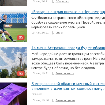
13 мая, 20:51
Общество
«Волгарь» сыграл вничью с «Черноморц
Футболисты астраханского «Волгаря», веду
борьбу за сохранение места в Первой лиге,
нервировать своих болельщиков.
13 мая, 20:11
Спорт
14 мая в Астрахани погода будет облач
Май-чародей не дает астраханцам расслабит
заморозками, то штормовым ветром. На это
тоже обещает быть переменчивой. А завтра
центре будет облачно, но без осадков.
13 мая, 19:31
Безопасность
В Астраханской области местный жител
виновным в даче взятки должностному 
РФ по АО
13 мая, 19:10
Закон и право