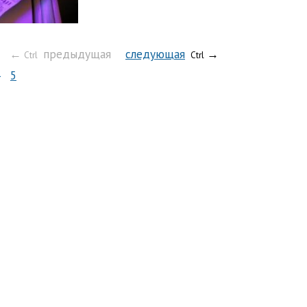
←
предыдущая
следующая
→
Ctrl
Ctrl
5