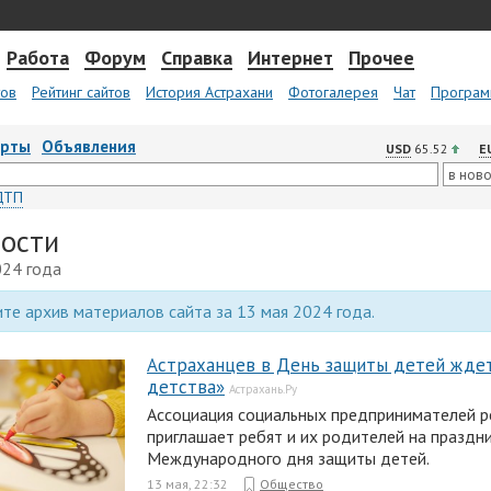
Работа
Форум
Справка
Интернет
Прочее
тов
Рейтинг сайтов
История Астрахани
Фотогалерея
Чат
Програм
арты
Объявления
USD
65.52
E
ДТП
вости
024 года
те архив материалов сайта за 13 мая 2024 года.
Астраханцев в День защиты детей жде
детства»
Астрахань.Ру
Ассоциация социальных предпринимателей р
приглашает ребят и их родителей на праздни
Международного дня защиты детей.
13 мая, 22:32
Общество