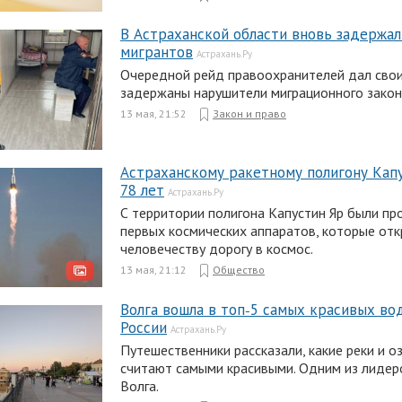
В Астраханской области вновь задержал
мигрантов
Астрахань.Ру
Очередной рейд правоохранителей дал свои
задержаны нарушители миграционного закон
13 мая, 21:52
Закон и право
Астраханскому ракетному полигону Кап
78 лет
Астрахань.Ру
С территории полигона Капустин Яр были пр
первых космических аппаратов, которые от
человечеству дорогу в космос.
13 мая, 21:12
Общество
Волга вошла в топ‑5 самых красивых в
России
Астрахань.Ру
Путешественники рассказали, какие реки и о
считают самыми красивыми. Одним из лидер
Волга.