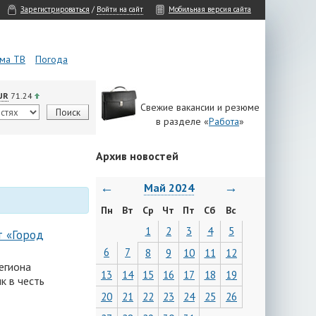
Зарегистрироваться
/
Войти на сайт
Мобильная версия сайта
ма ТВ
Погода
UR
71.24
Свежие вакансии и резюме
в разделе «
Работа
»
Архив новостей
←
→
Май 2024
Пн
Вт
Ср
Чт
Пт
Сб
Вс
1
2
3
4
5
т «Город
6
7
8
9
10
11
12
егиона
13
14
15
16
17
18
19
к в честь
20
21
22
23
24
25
26