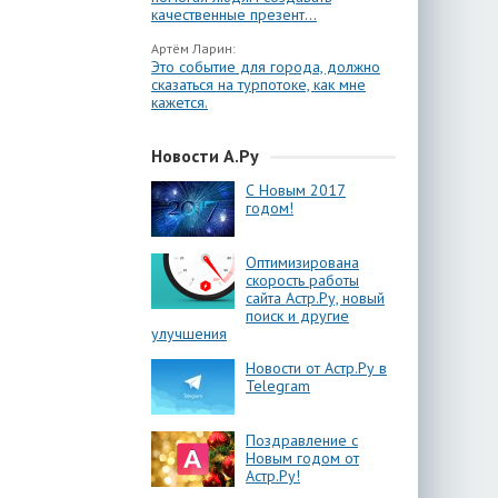
качественные презент...
Артём Ларин:
Это событие для города, должно
сказаться на турпотоке, как мне
кажется.
Новости А.Ру
С Новым 2017
годом!
Оптимизирована
скорость работы
сайта Астр.Ру, новый
поиск и другие
улучшения
Новости от Астр.Ру в
Telegram
Поздравление с
Новым годом от
Астр.Ру!