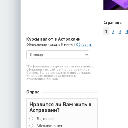
Страницы
1
2
3
4
Курсы валют в Астрахани
Обновление каждые 5 минут |
Обновить
* Информация о курсах валют поступает с
официальных сайтов и от сотрудников
банков. Более актуальную информацию
узнавайте непосредственно в
отделениях банков.
Опрос
Нравится ли Вам жить в
Астрахани?
Да, очень!
Абсолютно нет