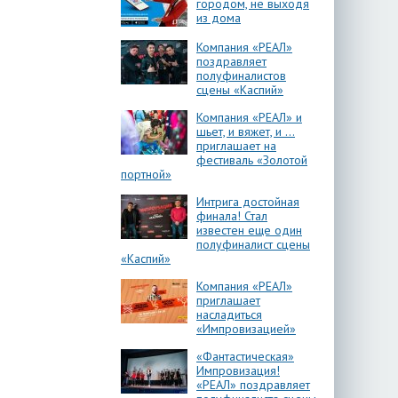
городом, не выходя
из дома
Компания «РЕАЛ»
поздравляет
полуфиналистов
сцены «Каспий»
Компания «РЕАЛ» и
шьет, и вяжет, и …
приглашает на
фестиваль «Золотой
портной»
Интрига достойная
финала! Стал
известен еще один
полуфиналист сцены
«Каспий»
Компания «РЕАЛ»
приглашает
насладиться
«Импровизацией»
«Фантастическая»
Импровизация!
«РЕАЛ» поздравляет