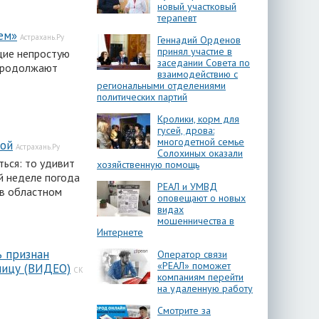
новый участковый
терапевт
ем»
Астрахань.Ру
Геннадий Орденов
принял участие в
щие непростую
заседании Совета по
 продолжают
взаимодействию с
региональными отделениями
политических партий
Кролики, корм для
гусей, дрова:
многодетной семье
ной
Астрахань.Ру
Солохиных оказали
ься: то удивит
хозяйственную помощь
й неделе погода
РЕАЛ и УМВД
 в областном
оповещают о новых
видах
мошенничества в
Интернете
ь признан
Оператор связи
«РЕАЛ» поможет
лицу (ВИДЕО)
СК
компаниям перейти
на удаленную работу
Смотрите за