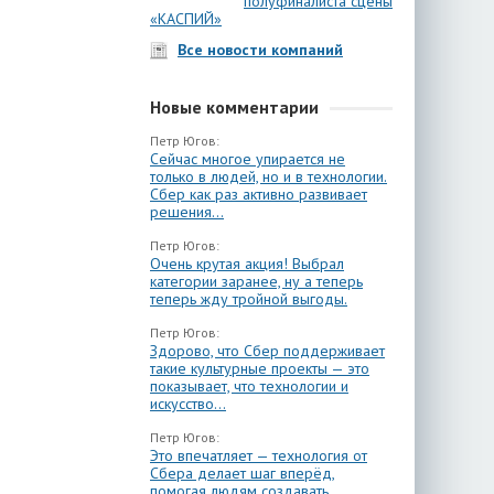
полуфиналиста сцены
«КАСПИЙ»
Все новости компаний
Новые комментарии
Петр Югов:
Сейчас многое упирается не
только в людей, но и в технологии.
Сбер как раз активно развивает
решения...
Петр Югов:
Очень крутая акция! Выбрал
категории заранее, ну а теперь
теперь жду тройной выгоды.
Петр Югов:
Здорово, что Сбер поддерживает
такие культурные проекты — это
показывает, что технологии и
искусство...
Петр Югов:
Это впечатляет — технология от
Сбера делает шаг вперёд,
помогая людям создавать