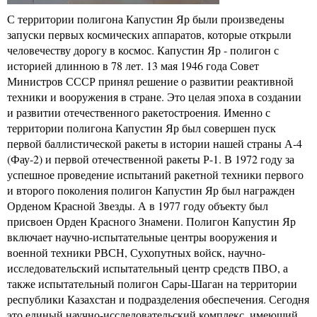
С территории полигона Капустин Яр были произведены
запуски первых космических аппаратов, которые открыли
человечеству дорогу в космос. Капустин Яр - полигон с
историей длинною в 78 лет. 13 мая 1946 года Совет
Министров СССР принял решение о развитии реактивной
техники и вооружения в стране. Это целая эпоха в создании
и развитии отечественного ракетостроения. Именно с
территории полигона Капустин Яр был совершен пуск
первой баллистической ракеты в истории нашей страны А-4
(Фау-2) и первой отечественной ракеты Р-1. В 1972 году за
успешное проведение испытаний ракетной техники первого
и второго поколения полигон Капустин Яр был награжден
Орденом Красной Звезды. А в 1977 году объекту был
присвоен Орден Красного Знамени. Полигон Капустин Яр
включает научно-испытательные центры вооружения и
военной техники РВСН, Сухопутных войск, научно-
исследовательский испытательный центр средств ПВО, а
также испытательный полигон Сары-Шаган на территории
республики Казахстан и подразделения обеспечения. Сегодня
это единый научно-исследовательский комплекс, имеющий