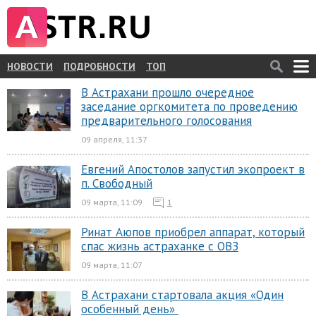
НОВОСТИ
ПОДРОБНОСТИ
ТОП
В Астрахани прошло очередное
заседание оргкомитета по проведению
предварительного голосования
09 апреля, 11:37
Евгений Апостолов запустил экопроект в
п. Свободный
09 марта, 11:09
1
Ринат Аюпов приобрел аппарат, который
спас жизнь астраханке с ОВЗ
09 марта, 11:07
В Астрахани стартовала акция «Один
особенный день»