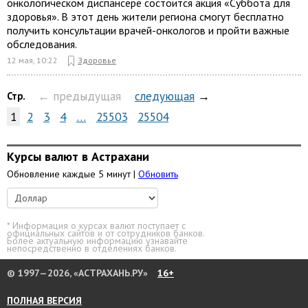
онкологическом диспансере состоится акция «Суббота для
здоровья». В этот день жители региона смогут бесплатно
получить консультации врачей-онкологов и пройти важные
обследования.
12 мая, 10:22
Здоровье
← предыдущая
следующая
→
Стр.
1
2
3
4
…
25503
25504
Курсы валют в Астрахани
Обновление каждые 5 минут |
Обновить
* Информация о курсах валют поступает с
официальных сайтов и от сотрудников банков.
Более актуальную информацию узнавайте
непосредственно в отделениях банков.
© 1997—2026, «АСТРАХАНЬ.РУ»
16+
ПОЛНАЯ ВЕРСИЯ