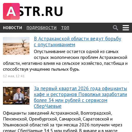
НОВОСТИ
ПОДРОБНОСТИ
ТОП
В Астраханской области ведут борьбу
с опустыниванием
Опустынивание остается одной из самых
острых экологических проблем Астраханской
области, негативно влияя на сельское хозяйство, пастбища и
способствуя учащению пыльных бурь.
12 мая, 12:41
За первый квартал 2026 года официанты
кафе и ресторанов Поволжья заработали
более 34 млн рублей с сервисом
СберЧаевые
Официанты заведений Астраханской, Волгоградской,
Пензенской, Оренбургской, Самарской, Саратовской и
Ульяновской областей за три месяца 2026 получили через
сервис СберЧаевые 34,5 млн рублей. В январе и в марте