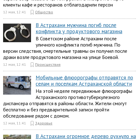
клиенты кафе и ресторанов отблагодарили персон
12 мая, 12:41
Общество
В Астрахани мужчина погиб после
конфликта у продуктового магазина
В Советском районе Астрахани после
уличного конфликта погиб мужчина. По
версии следствия, смертельные травмы он получил после
драки возле продуктового магазина на улице Боевой.
12 мая, 12:41
Происшествия
Мобильные флюорографы отправятся по
селам и поселкам Астраханской области
На этой неделе передвижные флюорографы
Астраханского противотуберкулезного
диспансера отправятся в районы области. Жители смогут
бесплатно и без предварительной записи пройти
обследование рядом с домом.
12 мая, 11:41
Здоровье
В Астрахани огромное дерево рухнуло на