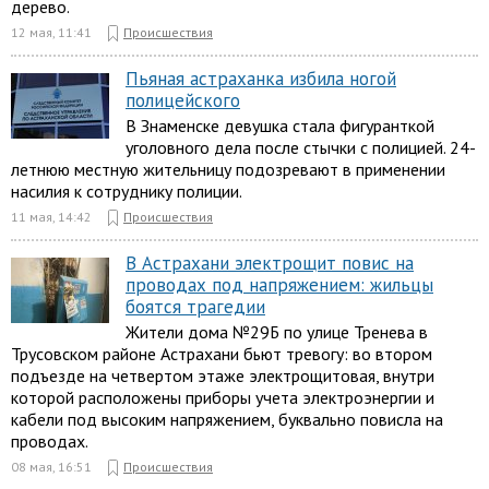
дерево.
12 мая, 11:41
Происшествия
Пьяная астраханка избила ногой
полицейского
В Знаменске девушка стала фигуранткой
уголовного дела после стычки с полицией. 24-
летнюю местную жительницу подозревают в применении
насилия к сотруднику полиции.
11 мая, 14:42
Происшествия
В Астрахани электрощит повис на
проводах под напряжением: жильцы
боятся трагедии
Жители дома №29Б по улице Тренева в
Трусовском районе Астрахани бьют тревогу: во втором
подъезде на четвертом этаже электрощитовая, внутри
которой расположены приборы учета электроэнергии и
кабели под высоким напряжением, буквально повисла на
проводах.
08 мая, 16:51
Происшествия