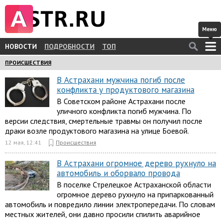
Меню
НОВОСТИ
ПОДРОБНОСТИ
ТОП
ПРОИСШЕСТВИЯ
В Астрахани мужчина погиб после
конфликта у продуктового магазина
В Советском районе Астрахани после
уличного конфликта погиб мужчина. По
версии следствия, смертельные травмы он получил после
драки возле продуктового магазина на улице Боевой.
12 мая, 12:41
Происшествия
В Астрахани огромное дерево рухнуло на
автомобиль и оборвало провода
В поселке Стрелецкое Астраханской области
огромное дерево рухнуло на припаркованный
автомобиль и повредило линии электропередачи. По словам
местных жителей, они давно просили спилить аварийное