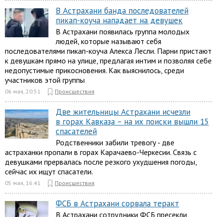
В Астрахани банда последователей
пикап-коуча нападает на девушек
В Астрахани появилась группа молодых
людей, которые называют себя
последователями пикап-коуча Алекса Лесли. Парни пристают
к девушкам прямо на улице, предлагая интим и позволяя себе
недопустимые прикосновения. Как выяснилось, среди
участников этой группы
06 мая, 20:51
Происшествия
Две жительницы Астрахани исчезли
в горах Кавказа – на их поиски вышли 15
спасателей
Родственники забили тревогу - две
астраханки пропали в горах Карачаево-Черкесии. Связь с
девушками прервалась после резкого ухудшения погоды,
сейчас их ищут спасатели.
05 мая, 16:41
Происшествия
ФСБ в Астрахани сорвала теракт
В Астрахани сотрудники ФСБ пресекли