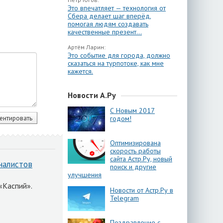
Это впечатляет — технология от
Сбера делает шаг вперёд,
помогая людям создавать
качественные презент...
Артём Ларин:
Это событие для города, должно
сказаться на турпотоке, как мне
кажется.
Новости А.Ру
С Новым 2017
годом!
Оптимизирована
скорость работы
сайта Астр.Ру, новый
налистов
поиск и другие
улучшения
«Каспий».
Новости от Астр.Ру в
Telegram
Поздравление с