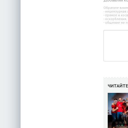
Обратите вним
- нецензурная 
- прямое и ко
- оскорбления,
- общение не п
ЧИТАЙТЕ