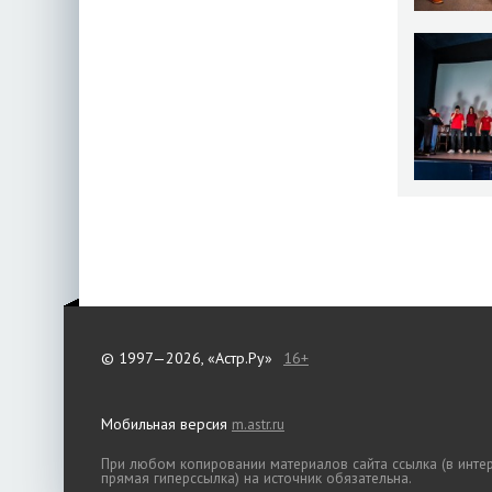
© 1997—2026, «Астр.Ру»
16+
Мобильная версия
m.astr.ru
При любом копировании материалов сайта ссылка (в инте
прямая гиперссылка) на источник обязательна.