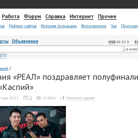
Работа
Форум
Справка
Интернет
Прочее
тов
Рейтинг сайтов
История Астрахани
Фотогалерея
Чат
Програм
арты
Объявления
USD
65.52
E
ДТП
/
аний
ия «РЕАЛ» поздравляет полуфинали
«Каспий»
0
года, 10:22
113663
Изменить шрифт