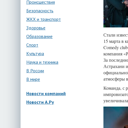
Происшествия
Безопасность
ЖКХ и транспорт
Здоровье
Стали изве
Образование
15 марта в 
Спорт
Comedy club
Культура
компания «
За последню
Наука и техника
Астрахани 
В России
официальной
атмосферы в
В мире
Команда, с 
Новости компаний
импровизато
увеличивала
Новости А.Ру