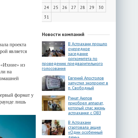
24
25
26
27
28
29
30
31
Новости компаний
нала проекта
В Астрахани прошло
очередное
рой является
заседание
оргкомитета по
проведению предварительного
 «Ихние» из
голосования
ли на
домашней
Евгений Апостолов
запустил экопроект в
п. Свободный
первый формат у
Ринат Аюпов
раунде лишь
приобрел аппарат,
который спас жизнь
астраханке с ОВЗ
В Астрахани
стартовала акция
«Один особенный
день»