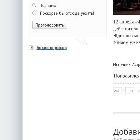
Терпимо
Поскорее бы отсюда уехать!
12 апреля «
действитель
Ждет ли нас
Узнаем уже 
Архив опросов
Источник:
Аст
Понравился 
З
Добав
Добавляя к