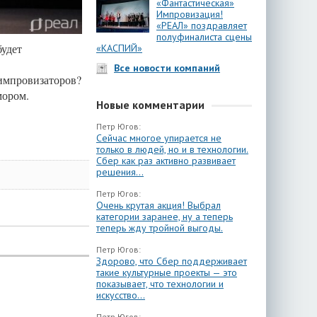
«Фантастическая»
Импровизация!
«РЕАЛ» поздравляет
полуфиналиста сцены
будет
«КАСПИЙ»
Все новости компаний
 импровизаторов?
мором.
Новые комментарии
Петр Югов:
Сейчас многое упирается не
только в людей, но и в технологии.
Сбер как раз активно развивает
решения...
Петр Югов:
Очень крутая акция! Выбрал
категории заранее, ну а теперь
теперь жду тройной выгоды.
Петр Югов:
Здорово, что Сбер поддерживает
такие культурные проекты — это
показывает, что технологии и
искусство...
Петр Югов: