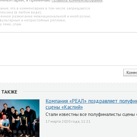
Правила комментирования
ание, что в комментариях в том числе запрещаются:
лексика (в любом виде);
свенное разжигание межнациональной и иной розни;
 вульгарные и непристойные реплики;
о теме, спам.
 ТАКЖЕ
Компания «РЕАЛ» поздравляет полуфи
сцены «Каспий»
Стали известны все полуфиналисты сцены 
17 марта 2020 года, 11:21