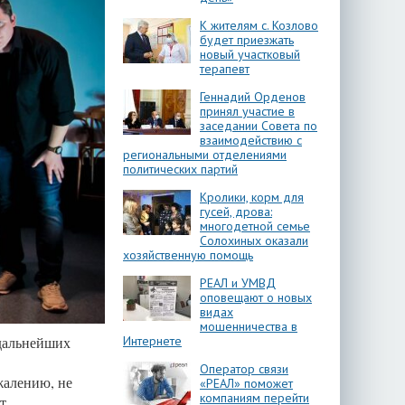
К жителям с. Козлово
будет приезжать
новый участковый
терапевт
Геннадий Орденов
принял участие в
заседании Совета по
взаимодействию с
региональными отделениями
политических партий
Кролики, корм для
гусей, дрова:
многодетной семье
Солохиных оказали
хозяйственную помощь
РЕАЛ и УМВД
оповещают о новых
видах
мошенничества в
Интернете
дальнейших
Оператор связи
жалению, не
«РЕАЛ» поможет
компаниям перейти
т.