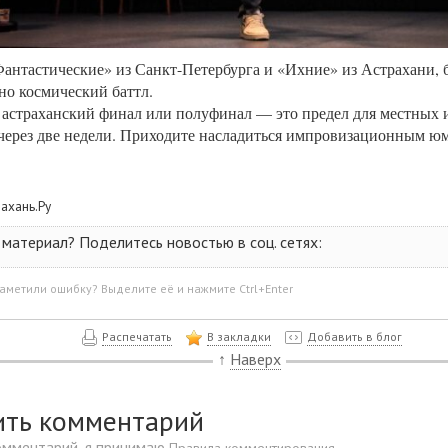
Фантастические» из Санкт-Петербурга и «Ихние» из Астрахани, 
но космический баттл.
 астраханский финал или полуфинал — это предел для местных
через две недели. Приходите насладиться импровизационным ю
рахань.Ру
материал? Поделитесь новостью в соц. сетях:
аметили ошибку? Выделите её и нажмите Ctrl+Enter
Распечатать
В закладки
Добавить в блог
↑
Наверх
ить комментарий
омментарий, я принимаю
.