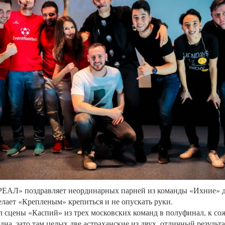
РЕАЛ» поздравляет неординарных парней из команды «Ихние» 
елает «Крепленым» крепиться и не опускать руки.
 сцены «Каспий» из трех московских команд в полуфинал, к со
дна, зато там целых две астраханские из двух, отличный результа