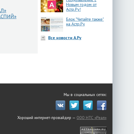
Новым годом от
Астр.Ру!
АЛ»
КАСПИЙ»
Блок "Читайте также"
на Астр.Ру
Все новости А.Ру
Мы в социальных сетях:
Хороший интернет-провайдер —
ООО НТС «Реал»