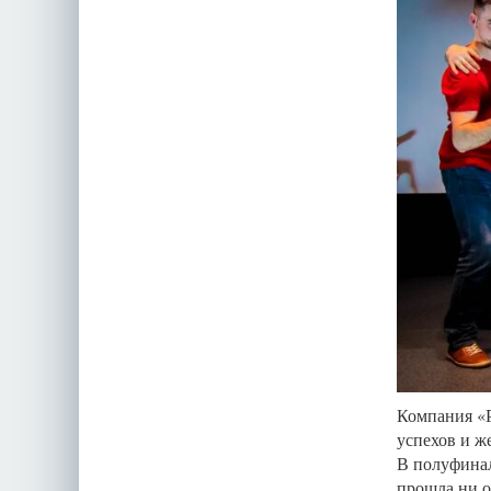
Компания «
успехов и ж
В полуфинал
прошла ни о