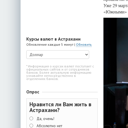
Уже 29 март
«Южными» и
Курсы валют в Астрахани
Обновление каждые 5 минут |
Обновить
* Информация о курсах валют поступает с
официальных сайтов и от сотрудников
банков. Более актуальную информацию
узнавайте непосредственно в
отделениях банков.
Опрос
Нравится ли Вам жить в
Астрахани?
Да, очень!
Абсолютно нет