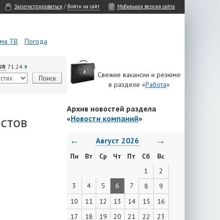
Зарегистрироваться
/
Войти на сайт
Мобильная версия сайта
ма ТВ
Погода
UR
71.24
Свежие вакансии и резюме
в разделе «
Работа
»
Архив новостей раздела
стов
«
Новости компаний
»
←
→
Август 2026
Пн
Вт
Ср
Чт
Пт
Сб
Вс
1
2
3
4
5
6
7
8
9
10
11
12
13
14
15
16
17
18
19
20
21
22
23