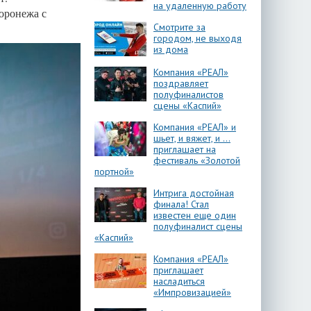
на удаленную работу
Воронежа с
Смотрите за
городом, не выходя
из дома
Компания «РЕАЛ»
поздравляет
полуфиналистов
сцены «Каспий»
Компания «РЕАЛ» и
шьет, и вяжет, и …
приглашает на
фестиваль «Золотой
портной»
Интрига достойная
финала! Стал
известен еще один
полуфиналист сцены
«Каспий»
Компания «РЕАЛ»
приглашает
насладиться
«Импровизацией»