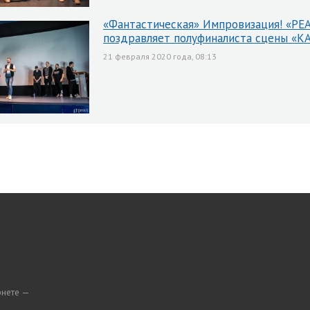
«Фантастическая» Импровизация! «РЕ
поздравляет полуфиналиста сцены «
21 февраля 2020 года, 08:13
рнете —