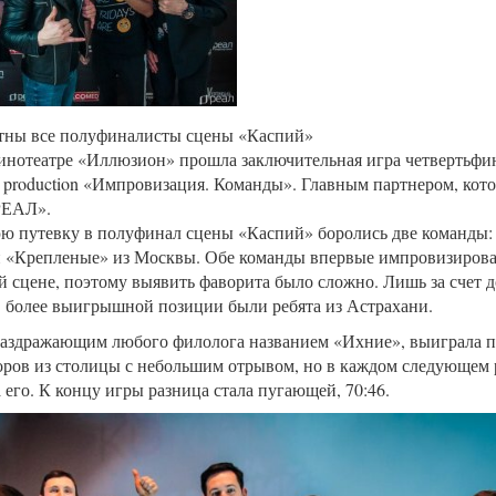
стны все полуфиналисты сцены «Каспий»
кинотеатре «Иллюзион» прошла заключительная игра четвертьфи
 production «Импровизация. Команды». Главным партнером, кото
РЕАЛ».
ю путевку в полуфинал сцены «Каспий» боролись две команды:
и «Крепленые» из Москвы. Обе команды впервые импровизирова
 сцене, поэтому выявить фаворита было сложно. Лишь за счет 
 более выигрышной позиции были ребята из Астрахани.
раздражающим любого филолога названием «Ихние», выиграла 
ров из столицы с небольшим отрывом, но в каждом следующем 
 его. К концу игры разница стала пугающей, 70:46.