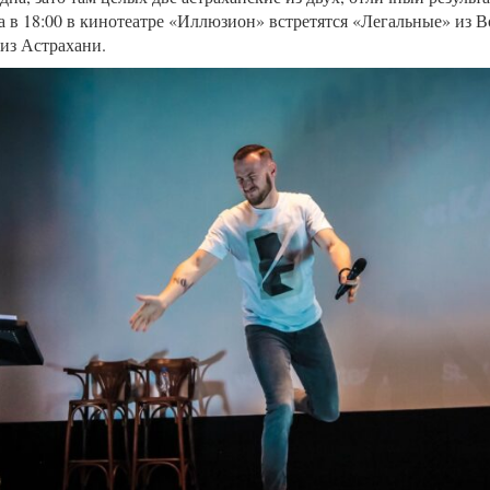
а в 18:00 в кинотеатре «Иллюзион» встретятся «Легальные» из 
з Астрахани.