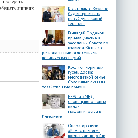
 проверять
избежать лишних
К жителям с. Козлово
будет приезжать
новый участковый
терапевт
Геннадий Орденов
принял участие в
заседании Совета по
взаимодействию с
региональными отделениями
политических партий
Кролики, корм для
гусей, дрова:
многодетной семье
Солохиных оказали
хозяйственную помощь
РЕАЛ и УМВД
оповещают о новых
видах
мошенничества в
Интернете
Оператор связи
«РЕАЛ» поможет
компаниям перейти