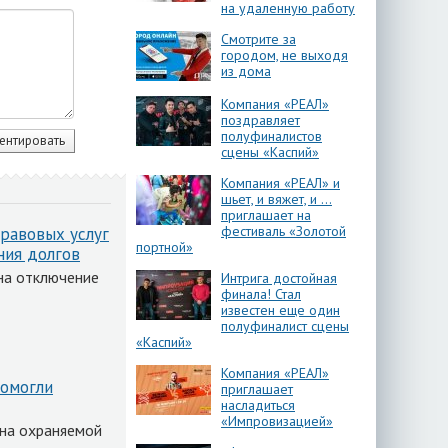
на удаленную работу
Смотрите за
городом, не выходя
из дома
Компания «РЕАЛ»
поздравляет
полуфиналистов
сцены «Каспий»
Компания «РЕАЛ» и
шьет, и вяжет, и …
приглашает на
фестиваль «Золотой
равовых услуг
портной»
ния долгов
на отключение
Интрига достойная
финала! Стал
известен еще один
полуфиналист сцены
«Каспий»
Компания «РЕАЛ»
помогли
приглашает
насладиться
«Импровизацией»
 на охраняемой