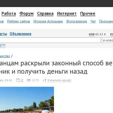
Работа
Форум
Справка
Интернет
Прочее
тов
Рейтинг сайтов
История Астрахани
Фотогалерея
Чат
Програм
арты
Объявления
USD
65.52
E
ДТП
/
щество
анцам раскрыли законный способ ве
ник и получить деньги назад
0
да, 18:41
2275
Изменить шрифт