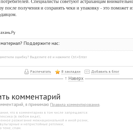
 потребителей. Специалисты советуют астраханцам внимательно
зу после получения и сохранять чеки и упаковку - это поможет 
одавцом.
рахань.Ру
 материал? Поддержите нас:
аметили ошибку? Выделите её и нажмите Ctrl+Enter
Распечатать
В закладки
Добавить в блог
↑
Наверх
ить комментарий
омментарий, я принимаю
.
Правила комментирования
ание, что в комментариях в том числе запрещаются:
лексика (в любом виде);
свенное разжигание межнациональной и иной розни;
 вульгарные и непристойные реплики;
о теме, спам.