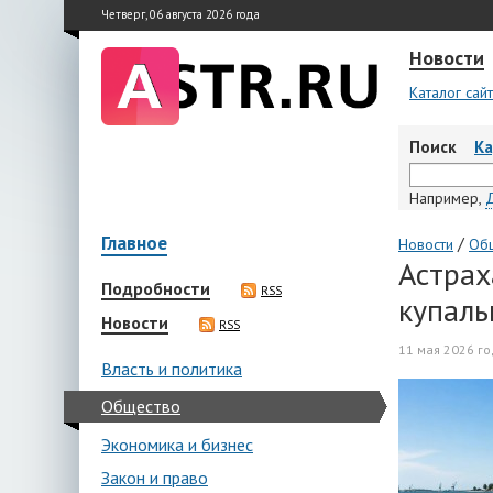
Четверг, 06 августа 2026 года
Новости
Каталог сай
Поиск
К
Например,
Главное
/
Новости
Об
Астрах
Подробности
RSS
купаль
Новости
RSS
11 мая 2026 го
Власть и политика
Общество
Экономика и бизнес
Закон и право