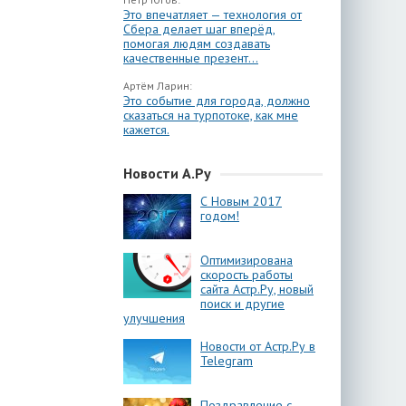
Это впечатляет — технология от
Сбера делает шаг вперёд,
помогая людям создавать
качественные презент...
Артём Ларин:
Это событие для города, должно
сказаться на турпотоке, как мне
кажется.
Новости А.Ру
С Новым 2017
годом!
Оптимизирована
скорость работы
сайта Астр.Ру, новый
поиск и другие
улучшения
Новости от Астр.Ру в
Telegram
Поздравление с