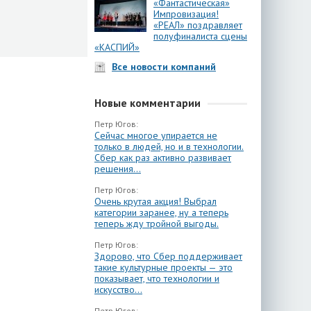
«Фантастическая»
Импровизация!
«РЕАЛ» поздравляет
полуфиналиста сцены
«КАСПИЙ»
Все новости компаний
Новые комментарии
Петр Югов:
Сейчас многое упирается не
только в людей, но и в технологии.
Сбер как раз активно развивает
решения...
Петр Югов:
Очень крутая акция! Выбрал
категории заранее, ну а теперь
теперь жду тройной выгоды.
Петр Югов:
Здорово, что Сбер поддерживает
такие культурные проекты — это
показывает, что технологии и
искусство...
Петр Югов: