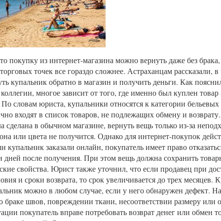
что покупку из интернет-магазина можно вернуть даже без брака, 
торговых точек все гораздо сложнее. Астраханцам рассказали, в
ть купальник обратно в магазин и получить деньги. Как пояснил
 коллегии, многое зависит от того, где именно был куплен товар 
 По словам юриста, купальники относятся к категории бельевых
чно входят в список товаров, не подлежащих обмену и возврату
а сделана в обычном магазине, вернуть вещь только из-за непод
сона или цвета не получится. Однако для интернет-покупок дейс
ли купальник заказали онлайн, покупатель имеет право отказаться
и дней после получения. При этом вещь должна сохранить товар
ские свойства. Юрист также уточнил, что если продавец при дос
овия и сроки возврата, то срок увеличивается до трех месяцев. К
альник можно в любом случае, если у него обнаружен дефект. Н
о браке швов, повреждении ткани, несоответствии размеру или 
уации покупатель вправе потребовать возврат денег или обмен то