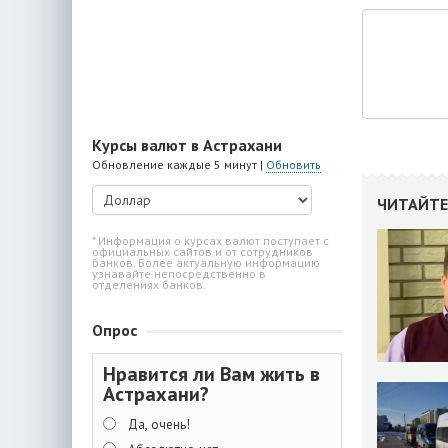
Курсы валют в Астрахани
Обновление каждые 5 минут |
Обновить
ЧИТАЙТЕ
* Информация о курсах валют поступает с
официальных сайтов и от сотрудников
банков. Более актуальную информацию
узнавайте непосредственно в
отделениях банков.
Опрос
Нравится ли Вам жить в
Астрахани?
Да, очень!