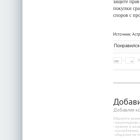
защите прав
покупки сра
споров с пр
Источник:
Аст
Понравился
З
Добав
Добавляя к
Обратите вним
- нецензурная 
- прямое и ко
- оскорбления,
- общение не п