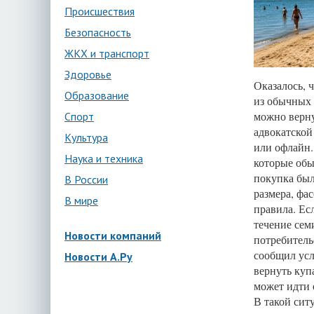
Происшествия
Безопасность
ЖКХ и транспорт
Здоровье
Оказалось, 
Образование
из обычных 
можно верну
Спорт
адвокатской
Культура
или офлайн.
Наука и техника
которые обы
покупка был
В России
размера, фа
В мире
правила. Ес
течение сем
Новости компаний
потребитель
сообщил усл
Новости А.Ру
вернуть куп
может идти 
В такой сит