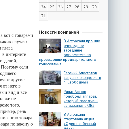
24
25
26
27
28
29
30
31
Новости компаний
а вот с товарами
 каких случаях
В Астрахани прошло
очередное
 глава
заседание
- в интернете
оргкомитета по
проведению предварительного
 изделий,
голосования
. Поэтому если
ходящего
Евгений Апостолов
запустил экопроект в
твуют другие
п. Свободный
 от него в
ный вид и все
Ринат Аюпов
приобрел аппарат,
тавке не
который спас жизнь
роме того,
астраханке с ОВЗ
апример, речь
В Астрахани
описанию товара.
стартовала акция
вара по закону о
«Один особенный
день»