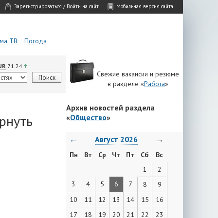
Зарегистрироваться
/
Войти на сайт
Мобильная версия сайта
ма ТВ
Погода
UR
71.24
Свежие вакансии и резюме
в разделе «
Работа
»
Архив новостей раздела
рнуть
«
Общество
»
←
→
Август 2026
Пн
Вт
Ср
Чт
Пт
Сб
Вс
1
2
3
4
5
6
7
8
9
10
11
12
13
14
15
16
17
18
19
20
21
22
23