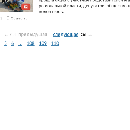
региональной власти, депутатов, обществен
волонтеров.
11
Общество
←
предыдущая
следующая
→
Ctrl
Ctrl
5
6
…
108
109
110