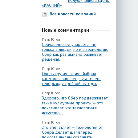
полуфиналиста сцены
«КАСПИЙ»
Все новости компаний
Новые комментарии
Петр Югов:
Сейчас многое упирается не
только в людей, но и в технологии.
Сбер как раз активно развивает
решения...
Петр Югов:
Очень крутая акция! Выбрал
категории заранее, ну а теперь
теперь жду тройной выгоды.
Петр Югов:
Здорово, что Сбер поддерживает
такие культурные проекты — это
показывает, что технологии и
искусство...
Петр Югов:
Это впечатляет — технология от
Сбера делает шаг вперёд,
помогая людям создавать