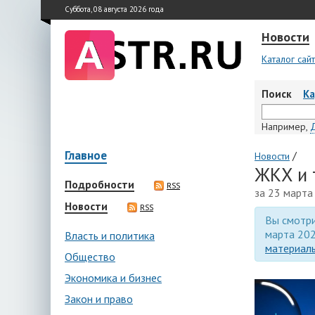
Суббота, 08 августа 2026 года
Новости
Каталог сай
Поиск
К
Например,
Главное
/
Новости
ЖКХ и 
Подробности
RSS
за 23 марта
Новости
RSS
Вы смотри
марта 202
Власть и политика
материалы
Общество
Экономика и бизнес
Закон и право