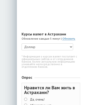
Курсы валют в Астрахани
Обновление каждые 5 минут |
Обновить
* Информация о курсах валют поступает с
официальных сайтов и от сотрудников
банков. Более актуальную информацию
узнавайте непосредственно в
отделениях банков.
Опрос
Нравится ли Вам жить в
Астрахани?
Да, очень!