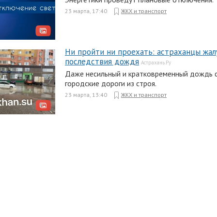
23 марта, 17:40
ЖКХ и транспорт
Ни пройти ни проехать: астраханцы жал
последствия дождя
Астрахань.Ру
Даже несильный и кратковременный дождь 
городские дороги из строя.
23 марта, 13:40
ЖКХ и транспорт