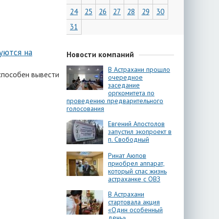
24
25
26
27
28
29
30
31
уются на
Новости компаний
В Астрахани прошло
способен вывести
очередное
заседание
оргкомитета по
проведению предварительного
голосования
Евгений Апостолов
запустил экопроект в
п. Свободный
Ринат Аюпов
приобрел аппарат,
который спас жизнь
астраханке с ОВЗ
В Астрахани
стартовала акция
«Один особенный
день»