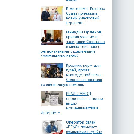
К жителям с. Козлово
будет приезжать
новый участковый
терапевт
Геннадий Орденов
принял участие в
заседании Совета по
взаимодействию с
региональными отделениями
политических партий
Кролики, корм для
гусей, дрова:
многодетной семье
Солохиных оказали
хозяйственную помощь
РЕАЛ и УМВД
оповещают о новых
видах
мошенничества в
Интернете
Оператор связи
«РЕАЛ» поможет
компаниям перейти