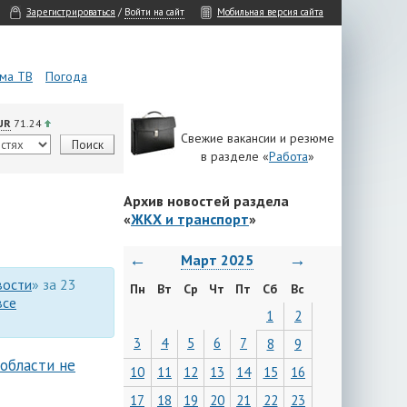
Зарегистрироваться
/
Войти на сайт
Мобильная версия сайта
ма ТВ
Погода
UR
71.24
Свежие вакансии и резюме
в разделе «
Работа
»
Архив новостей раздела
«
ЖКХ и транспорт
»
←
→
Март 2025
вости
» за 23
Пн
Вт
Ср
Чт
Пт
Сб
Вс
все
1
2
3
4
5
6
7
8
9
 области не
10
11
12
13
14
15
16
17
18
19
20
21
22
23