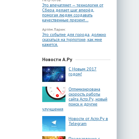
Это впечатляет — технология от
Сбера делает шаг вперёд,
помогая людям создавать
качественные презент...
Артём Ларин:
Это событие для города, должно
сказаться на турпотоке, как мне
кажется.
Новости А.Ру
С Новым 2017
годом!
Оптимизирована
скорость работы
сайта Астр.Ру, новый
поиск и другие
улучшения
Новости от Астр.Ру в
Telegram
Поздравление с