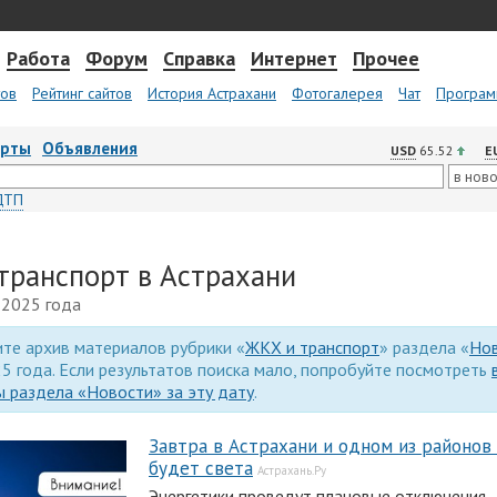
Работа
Форум
Справка
Интернет
Прочее
тов
Рейтинг сайтов
История Астрахани
Фотогалерея
Чат
Програм
арты
Объявления
USD
65.52
E
ДТП
транспорт в Астрахани
 2025 года
те архив материалов рубрики «
ЖКХ и транспорт
» раздела «
Но
5 года. Если результатов поиска мало, попробуйте посмотреть
 раздела «Новости» за эту дату
.
Завтра в Астрахани и одном из районов
будет света
Астрахань.Ру
Энергетики проведут плановые отключения.