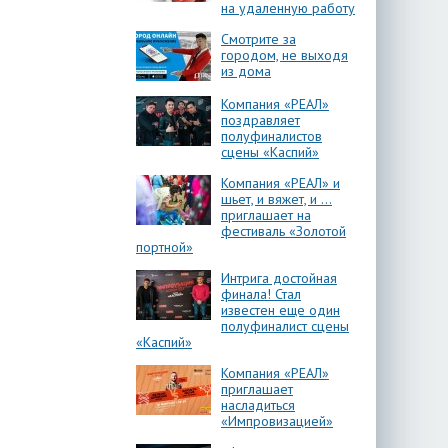
на удаленную работу
Смотрите за
городом, не выходя
из дома
Компания «РЕАЛ»
поздравляет
полуфиналистов
сцены «Каспий»
Компания «РЕАЛ» и
шьет, и вяжет, и …
приглашает на
фестиваль «Золотой
портной»
Интрига достойная
финала! Стал
известен еще один
полуфиналист сцены
«Каспий»
Компания «РЕАЛ»
приглашает
насладиться
«Импровизацией»