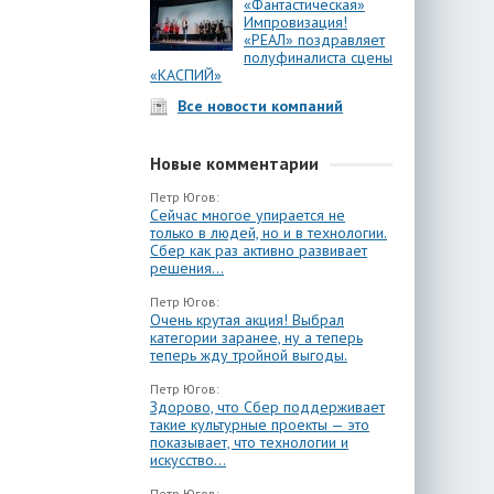
«Фантастическая»
Импровизация!
«РЕАЛ» поздравляет
полуфиналиста сцены
«КАСПИЙ»
Все новости компаний
Новые комментарии
Петр Югов:
Сейчас многое упирается не
только в людей, но и в технологии.
Сбер как раз активно развивает
решения...
Петр Югов:
Очень крутая акция! Выбрал
категории заранее, ну а теперь
теперь жду тройной выгоды.
Петр Югов:
Здорово, что Сбер поддерживает
такие культурные проекты — это
показывает, что технологии и
искусство...
Петр Югов: