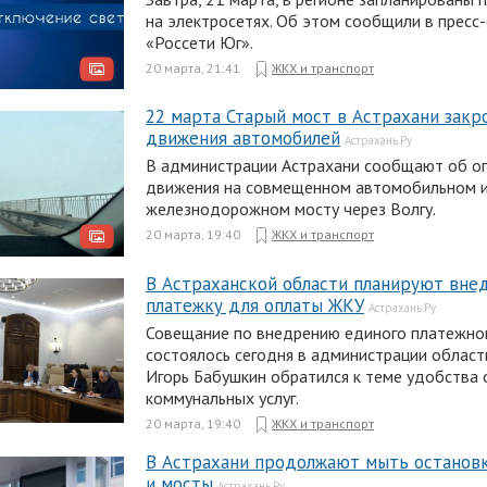
на электросетях. Об этом сообщили в пресс
«Россети Юг».
20 марта, 21:41
ЖКХ и транспорт
22 марта Старый мост в Астрахани закр
движения автомобилей
Астрахань.Ру
В администрации Астрахани сообщают об о
движения на совмещенном автомобильном 
железнодорожном мосту через Волгу.
20 марта, 19:40
ЖКХ и транспорт
В Астраханской области планируют вне
платежку для оплаты ЖКУ
Астрахань.Ру
Совещание по внедрению единого платежно
состоялось сегодня в администрации област
Игорь Бабушкин обратился к теме удобства
коммунальных услуг.
20 марта, 19:40
ЖКХ и транспорт
В Астрахани продолжают мыть останов
и мосты
Астрахань.Ру