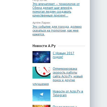
Это впечатляет — технология от
Сбера делает шаг вперёд,
помогая людям создавать
качественные презент...
Артём Ларин:
Это событие для города, должно
сказаться на турпотоке, как мне
кажется.
Новости А.Ру
С Новым 2017
годом!
Оптимизирована
скорость работы
сайта Астр.Ру, новый
поиск и другие
улучшения
Новости от Астр.Ру в
Telegram
Поздравление с