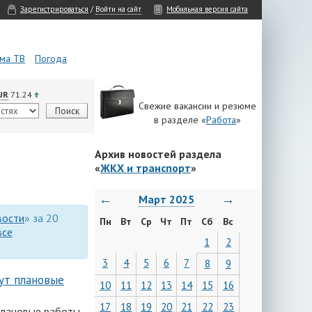
Зарегистрироваться
/
Войти на сайт
Мобильная версия сайта
ма ТВ
Погода
UR
71.24
Свежие вакансии и резюме
в разделе «
Работа
»
Архив новостей раздела
«
ЖКХ и транспорт
»
←
→
Март 2025
вости
» за 20
Пн
Вт
Ср
Чт
Пт
Сб
Вс
все
1
2
3
4
5
6
7
8
9
ут плановые
10
11
12
13
14
15
16
17
18
19
20
21
22
23
 плановые работы