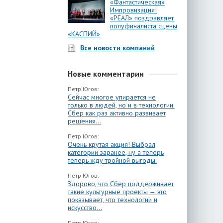
«Фантастическая»
Импровизация!
«РЕАЛ» поздравляет
полуфиналиста сцены
«КАСПИЙ»
Все новости компаний
Новые комментарии
Петр Югов:
Сейчас многое упирается не
только в людей, но и в технологии.
Сбер как раз активно развивает
решения...
Петр Югов:
Очень крутая акция! Выбрал
категории заранее, ну а теперь
теперь жду тройной выгоды.
Петр Югов:
Здорово, что Сбер поддерживает
такие культурные проекты — это
показывает, что технологии и
искусство...
Петр Югов: