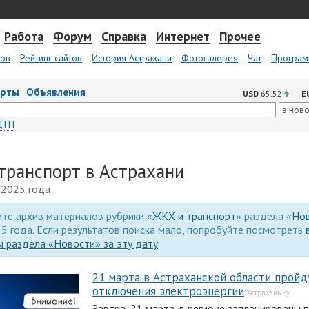
Работа
Форум
Справка
Интернет
Прочее
тов
Рейтинг сайтов
История Астрахани
Фотогалерея
Чат
Програм
арты
Объявления
USD
65.52
E
ДТП
транспорт в Астрахани
 2025 года
те архив материалов рубрики «
ЖКХ и транспорт
» раздела «
Но
5 года. Если результатов поиска мало, попробуйте посмотреть
 раздела «Новости» за эту дату
.
21 марта в Астраханской области пройд
отключения электроэнергии
Астрахань.Ру
Завтра, 21 марта, в регионе запланированы