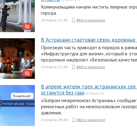
Коммунальщики начали чистить леерные огр
города.
20 марта, 15:40
ЖКХ и транспорт
В Астрахани стартовал сезон дорожных
Проезжую часть приводят в порядок в рамк
«Инфраструктура для жизни», который в это
продолжил нацпроект «Безопасные качестве
20 марта, 11:40
ЖКХ и транспорт
В апреле жители трех астраханских се
останутся без газа
Астрахань.Ру
«Газпром межрегионгаз Астрахань» сообщае
ремонтных работ на межпоселковом газопр
давления.
20 марта, 09:40
ЖКХ и транспорт