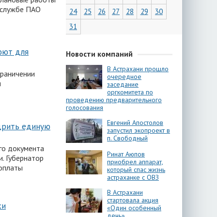
-службе ПАО
24
25
26
27
28
29
30
31
оют для
Новости компаний
В Астрахани прошло
граничении
очередное
и
заседание
оргкомитета по
проведению предварительного
голосования
Евгений Апостолов
дрить единую
запустил экопроект в
п. Свободный
го документа
Ринат Аюпов
и. Губернатор
приобрел аппарат,
 оплаты
который спас жизнь
астраханке с ОВЗ
В Астрахани
стартовала акция
ки
«Один особенный
день»