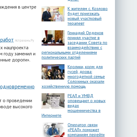
аждения в центре
К жителям с. Козлово
будет приезжать
новый участковый
терапевт
Геннадий Орденов
принял участие в
 работ
Астрахань.Ру
заседании Совета по
ах нацпроекта
взаимодействию с
региональными отделениями
м году заменил и
политических партий
нные дороги».
Кролики, корм для
гусей, дрова:
многодетной семье
Солохиных оказали
л одновременно
хозяйственную помощь
РЕАЛ и УМВД
т о проведении
оповещают о новых
видах
оводе высокого
мошенничества в
Интернете
Оператор связи
«РЕАЛ» поможет
компаниям перейти