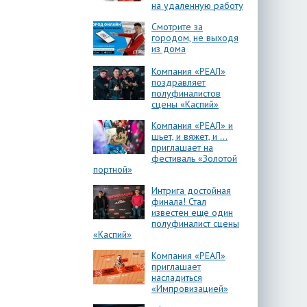
на удаленную работу
Смотрите за
городом, не выходя
из дома
Компания «РЕАЛ»
поздравляет
полуфиналистов
сцены «Каспий»
Компания «РЕАЛ» и
шьет, и вяжет, и …
приглашает на
фестиваль «Золотой
портной»
Интрига достойная
финала! Стал
известен еще один
полуфиналист сцены
«Каспий»
Компания «РЕАЛ»
приглашает
насладиться
«Импровизацией»