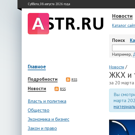
Суббота, 08 августа 2026 года
Новости
Каталог сай
Поиск
К
Например,
Главное
/
Новости
ЖКХ и 
Подробности
RSS
за 20 марта
Новости
RSS
Вы смотри
марта 202
Власть и политика
материалы
Общество
Экономика и бизнес
Закон и право