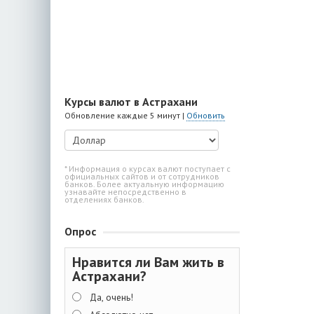
Курсы валют в Астрахани
Обновление каждые 5 минут |
Обновить
* Информация о курсах валют поступает с
официальных сайтов и от сотрудников
банков. Более актуальную информацию
узнавайте непосредственно в
отделениях банков.
Опрос
Нравится ли Вам жить в
Астрахани?
Да, очень!