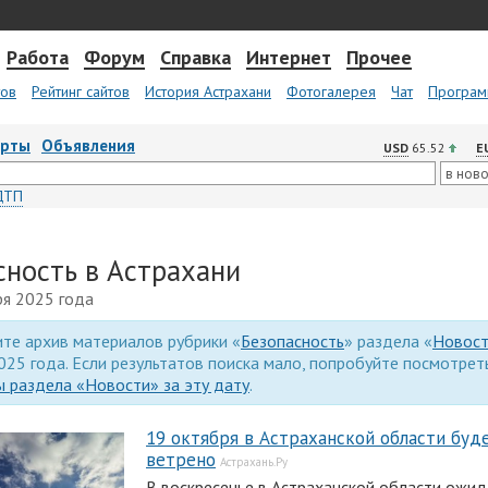
Работа
Форум
Справка
Интернет
Прочее
тов
Рейтинг сайтов
История Астрахани
Фотогалерея
Чат
Програм
арты
Объявления
USD
65.52
E
ДТП
сность в Астрахани
ря 2025 года
те архив материалов рубрики «
Безопасность
» раздела «
Новос
025 года. Если результатов поиска мало, попробуйте посмотре
 раздела «Новости» за эту дату
.
19 октября в Астраханской области буд
ветрено
Астрахань.Ру
В воскресенье в Астраханской области ожи