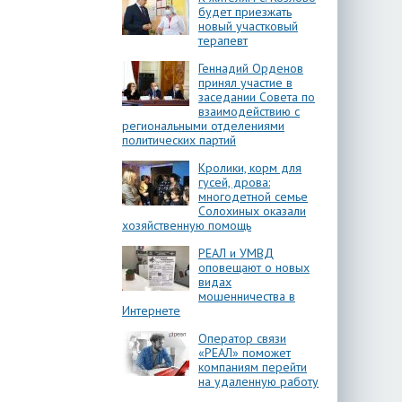
будет приезжать
новый участковый
терапевт
Геннадий Орденов
принял участие в
заседании Совета по
взаимодействию с
региональными отделениями
политических партий
Кролики, корм для
гусей, дрова:
многодетной семье
Солохиных оказали
хозяйственную помощь
РЕАЛ и УМВД
оповещают о новых
видах
мошенничества в
Интернете
Оператор связи
«РЕАЛ» поможет
компаниям перейти
на удаленную работу