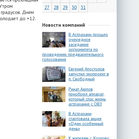
 Утром
27
28
29
30
31
 градусов. Днем
холодает до +12.
Новости компаний
В Астрахани прошло
очередное
заседание
оргкомитета по
проведению предварительного
голосования
Евгений Апостолов
запустил экопроект в
п. Свободный
Ринат Аюпов
приобрел аппарат,
который спас жизнь
астраханке с ОВЗ
В Астрахани
стартовала акция
«Один особенный
день»
К жителям с. Козлово