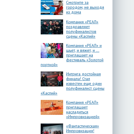
Смотрите за
городом, не выходя
из дома
Компания «РЕАЛ»
поздравляет
полуфиналистов
сцены «Каспий»
Компания «РЕАЛ» и
шьет, и вяжет, и …
приглашает на
фестиваль «Золотой
портной»
Интрига достойная
финала! Стал
известен еще один
полуфиналист сцены
«Каспий»
Компания «РЕАЛ»
приглашает
насладиться
«Импровизацией»
«Фантастическая»
Импровизация!