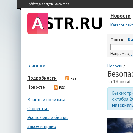
Суббота, 08 августа 2026 года
Новости
Каталог сай
Поиск
К
Например,
Главное
/
Новости
Безопа
Подробности
RSS
за 18 октяб
Новости
RSS
Вы смотри
октября 2
Власть и политика
материалы
Общество
Экономика и бизнес
Закон и право