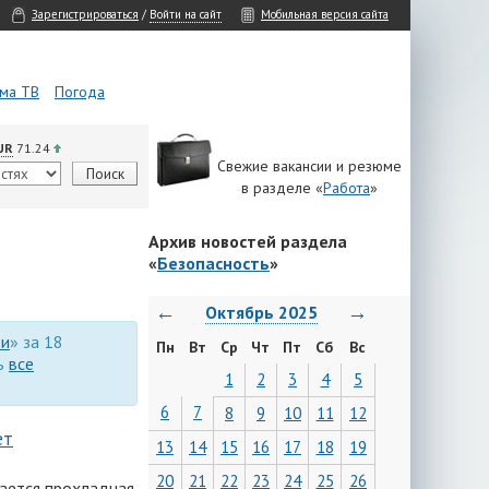
Зарегистрироваться
/
Войти на сайт
Мобильная версия сайта
ма ТВ
Погода
UR
71.24
Свежие вакансии и резюме
в разделе «
Работа
»
Архив новостей раздела
«
Безопасность
»
←
→
Октябрь 2025
ти
» за 18
Пн
Вт
Ср
Чт
Пт
Сб
Вс
ть
все
1
2
3
4
5
6
7
8
9
10
11
12
ет
13
14
15
16
17
18
19
20
21
22
23
24
25
26
дается прохладная