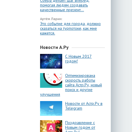
Сбера делает шаг вперёд,
помогая людям создавать
качественные презент...
Артём Ларин:
Это событие для города, должно
сказаться на турпотоке, как мне
кажется.
Новости А.Ру
С Новым 2017
годом!
Оптимизирована
скорость работы
сайта Астр.Ру, новый
поиск и другие
улучшения
Новости от Астр.Ру в
Telegram
Поздравление с
Новым годом от