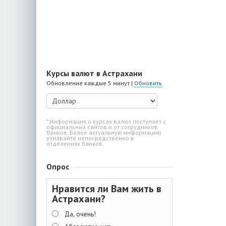
Курсы валют в Астрахани
Обновление каждые 5 минут |
Обновить
* Информация о курсах валют поступает с
официальных сайтов и от сотрудников
банков. Более актуальную информацию
узнавайте непосредственно в
отделениях банков.
Опрос
Нравится ли Вам жить в
Астрахани?
Да, очень!