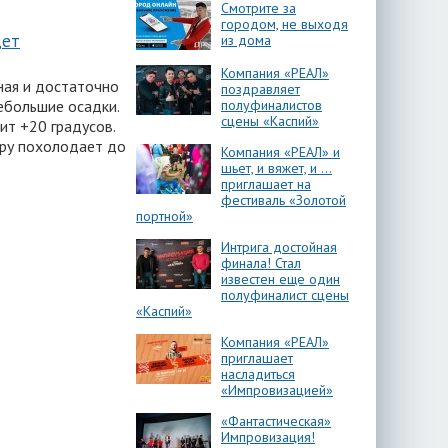
Смотрите за
городом, не выходя
дет
из дома
Компания «РЕАЛ»
чная и достаточно
поздравляет
ебольшие осадки.
полуфиналистов
сцены «Каспий»
ит +20 градусов.
еру похолодает до
Компания «РЕАЛ» и
шьет, и вяжет, и …
приглашает на
фестиваль «Золотой
портной»
Интрига достойная
финала! Стал
известен еще один
полуфиналист сцены
«Каспий»
Компания «РЕАЛ»
приглашает
насладиться
«Импровизацией»
«Фантастическая»
Импровизация!