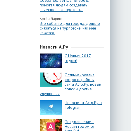
Сбера делает шаг вперёд,
помогая людям создавать
качественные презент...
Артём Ларин:
Это событие для города, должно
сказаться на турпотоке, как мне
кажется.
Новости А.Ру
С Новым 2017
годом!
Оптимизирована
скорость работы
сайта Астр.Ру, новый
поиск и другие
улучшения
Новости от Астр.Ру в
Telegram
Поздравление с
Новым годом от