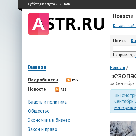
Суббота, 08 августа 2026 года
Новости
Каталог сай
Поиск
К
Например,
Главное
/
Новости
Безопа
Подробности
RSS
за Сентябрь
Новости
RSS
Вы смотри
Сентябрь 
Власть и политика
материалы
Общество
Экономика и бизнес
Закон и право