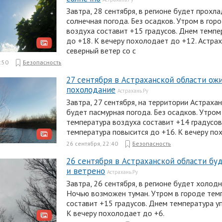
Завтра, 28 сентября, в регионе будет прохла
солнечная погода. Без осадков. Утром в гор
воздуха составит +15 градусов. Днем темпе
до +18. К вечеру похолодает до +12. Астра
северный ветер со с
:50
Безопасность
27 сентября в Астраханской области ож
похолодание
Астрахань.Ру
Завтра, 27 сентября, на территории Астраха
будет пасмурная погода. Без осадков. Утром
температура воздуха составит +14 градусов
температура повысится до +16. К вечеру по
26 сентября, 22:40
Безопасность
26 сентября в Астраханской области б
и ветрено
Астрахань.Ру
Завтра, 26 сентября, в регионе будет холод
Ночью возможен туман. Утром в городе тем
составит +15 градусов. Днем температура у
К вечеру похолодает до +6.