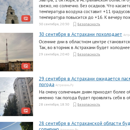
свежо, но солнечно. Без осадков. Что касает
температура воздуха составит +11 градусов
температура повысится до +16. К вечеру по
30 сентября, 20:30
Безопасность
30 сентября в Астрахани похолодает
Астр
Осенние дни в областном центре становятся
Так, во вторник в Астрахани будет холоднее,
29 сентября, 20:40
Безопасность
29 сентября в Астрахани ожидается пас
погода
Астрахань.Ру
На смену солнечным дням приходят более о
именно так погода будет проявлять себя в о
28 сентября, 18:30
Безопасность
28 сентября в Астраханской области бу
солнечно
Астрахань.Ру