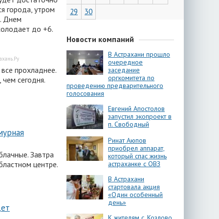
ся города, утром
29
30
. Днем
холодает до +6.
Новости компаний
В Астрахани прошло
ахань.Ру
очередное
 все прохладнее.
заседание
оргкомитета по
 чем сегодня.
проведению предварительного
голосования
Евгений Апостолов
запустил экопроект в
п. Свободный
мурная
Ринат Аюпов
приобрел аппарат,
блачные. Завтра
который спас жизнь
астраханке с ОВЗ
бластном центре.
В Астрахани
стартовала акция
«Один особенный
день»
дет
К жителям с. Козлово