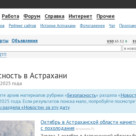
Работа
Форум
Справка
Интернет
Прочее
тов
Рейтинг сайтов
История Астрахани
Фотогалерея
Чат
Програм
арты
Объявления
USD
65.52
E
ДТП
сность в Астрахани
 2025 года
те архив материалов рубрики «
Безопасность
» раздела «
Новос
2025 года. Если результатов поиска мало, попробуйте посмотр
 раздела «Новости» за эту дату
.
Октябрь в Астраханской области начнет
с похолодания
Астрахань.Ру
Завтра, 1 октября, в Астраханской области 