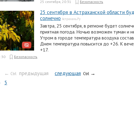
25 сентября, 20:31
Безопасность
25 сентября в Астраханской области бу
солнечно
Астрахань.Ру
Завтра, 25 сентября, в регионе будет солне
приятная погода. Ночью возможен туман и н
Утром в городе температура воздуха состав
Днем температура повысится до +26. К веч
+17.
2:30
Безопасность
←
предыдущая
следующая
→
Ctrl
Ctrl
5