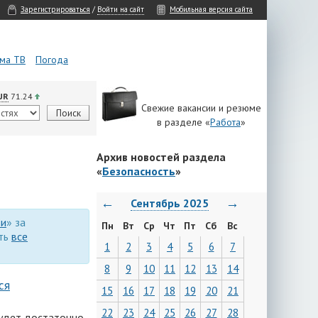
Зарегистрироваться
/
Войти на сайт
Мобильная версия сайта
ма ТВ
Погода
UR
71.24
Свежие вакансии и резюме
в разделе «
Работа
»
Архив новостей раздела
«
Безопасность
»
←
→
Сентябрь 2025
ти
» за
Пн
Вт
Ср
Чт
Пт
Сб
Вс
еть
все
1
2
3
4
5
6
7
8
9
10
11
12
13
14
ся
15
16
17
18
19
20
21
22
23
24
25
26
27
28
будет достаточно