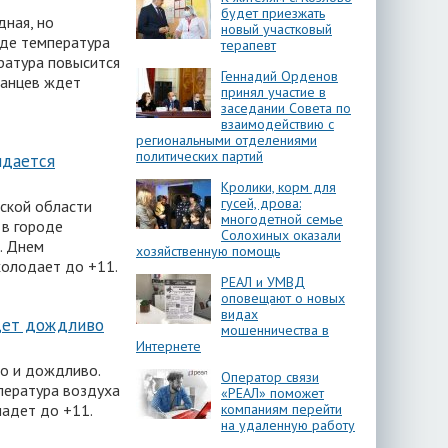
будет приезжать
дная, но
новый участковый
оде температура
терапевт
ратура повысится
Геннадий Орденов
ханцев ждет
принял участие в
заседании Совета по
взаимодействию с
региональными отделениями
политических партий
идается
Кролики, корм для
гусей, дрова:
нской области
многодетной семье
 в городе
Солохиных оказали
. Днем
хозяйственную помощь
холодает до +11.
РЕАЛ и УМВД
оповещают о новых
видах
удет дождливо
мошенничества в
Интернете
но и дождливо.
Оператор связи
пература воздуха
«РЕАЛ» поможет
падет до +11.
компаниям перейти
на удаленную работу