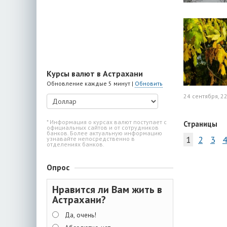
Курсы валют в Астрахани
Обновление каждые 5 минут |
Обновить
24 сентября, 2
* Информация о курсах валют поступает с
Страницы
официальных сайтов и от сотрудников
банков. Более актуальную информацию
1
2
3
4
узнавайте непосредственно в
отделениях банков.
Опрос
Нравится ли Вам жить в
Астрахани?
Да, очень!