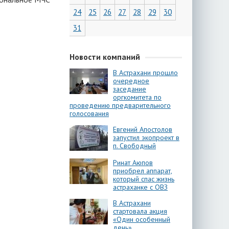
24
25
26
27
28
29
30
31
Новости компаний
В Астрахани прошло
очередное
заседание
оргкомитета по
проведению предварительного
голосования
Евгений Апостолов
запустил экопроект в
п. Свободный
Ринат Аюпов
приобрел аппарат,
который спас жизнь
астраханке с ОВЗ
В Астрахани
стартовала акция
«Один особенный
день»