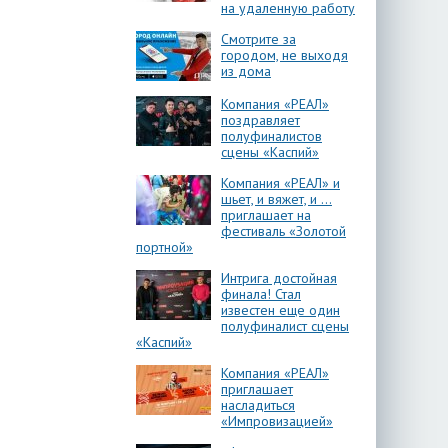
на удаленную работу
Смотрите за
городом, не выходя
из дома
Компания «РЕАЛ»
поздравляет
полуфиналистов
сцены «Каспий»
Компания «РЕАЛ» и
шьет, и вяжет, и …
приглашает на
фестиваль «Золотой
портной»
Интрига достойная
финала! Стал
известен еще один
полуфиналист сцены
«Каспий»
Компания «РЕАЛ»
приглашает
насладиться
«Импровизацией»