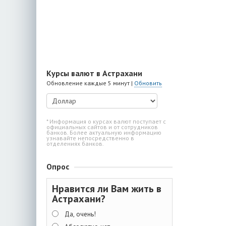
Курсы валют в Астрахани
Обновление каждые 5 минут |
Обновить
* Информация о курсах валют поступает с
официальных сайтов и от сотрудников
банков. Более актуальную информацию
узнавайте непосредственно в
отделениях банков.
Опрос
Нравится ли Вам жить в
Астрахани?
Да, очень!