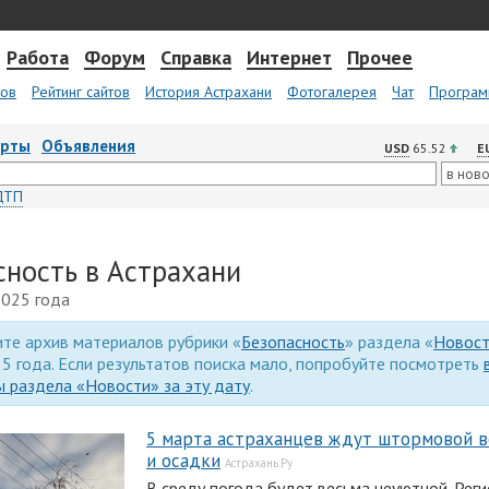
Работа
Форум
Справка
Интернет
Прочее
тов
Рейтинг сайтов
История Астрахани
Фотогалерея
Чат
Програм
арты
Объявления
USD
65.52
E
ДТП
сность в Астрахани
2025 года
те архив материалов рубрики «
Безопасность
» раздела «
Новос
5 года. Если результатов поиска мало, попробуйте посмотреть
 раздела «Новости» за эту дату
.
5 марта астраханцев ждут штормовой 
и осадки
Астрахань.Ру
В среду погода будет весьма неуютной. Рег