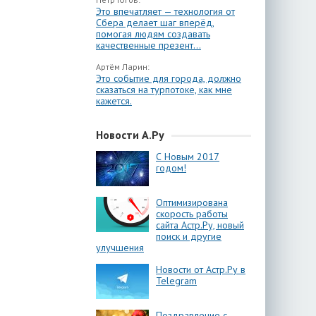
Это впечатляет — технология от
Сбера делает шаг вперёд,
помогая людям создавать
качественные презент...
Артём Ларин:
Это событие для города, должно
сказаться на турпотоке, как мне
кажется.
Новости А.Ру
С Новым 2017
годом!
Оптимизирована
скорость работы
сайта Астр.Ру, новый
поиск и другие
улучшения
Новости от Астр.Ру в
Telegram
Поздравление с