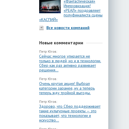
«Фантастическая»
Импровизация!
«РЕАЛ» поздравляет
полуфиналиста сцены
«КАСПИЙ»
Все новости компаний
Новые комментарии
Петр Югов:
Сейчас многое упирается не
только в людей, но и в технологии.
Сбер как раз активно развивает
решения...
Петр Югов:
Очень крутая акция! Выбрал
категории заранее, ну а теперь
теперь жду тройной выгоды.
Петр Югов:
Здорово, что Сбер поддерживает
такие культурные проекты — это
показывает, что технологии и
искусство...
Петр Югов: