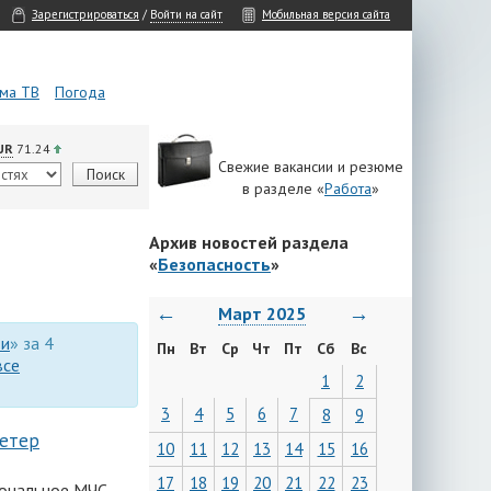
Зарегистрироваться
/
Войти на сайт
Мобильная версия сайта
ма ТВ
Погода
UR
71.24
Свежие вакансии и резюме
в разделе «
Работа
»
Архив новостей раздела
«
Безопасность
»
←
→
Март 2025
ти
» за 4
Пн
Вт
Ср
Чт
Пт
Сб
Вс
все
1
2
3
4
5
6
7
8
9
ветер
10
11
12
13
14
15
16
17
18
19
20
21
22
23
иональное МЧС