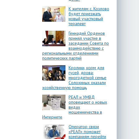
К жителям с. Козлово
будет приезжать
новый участковый
терапевт
Геннадий Орденов
принял участие в
заседании Совета по
взаимодействию с
региональными отделениями
политических партий
Кролики, корм для
гусей, дрова:
многодетной семье
Солохиных оказали
хозяйственную помощь
РЕАЛ и УМВД
оповещают о новых
видах
мошенничества в
Интернете
Оператор связи
«РЕАЛ» поможет
компаниям перейти