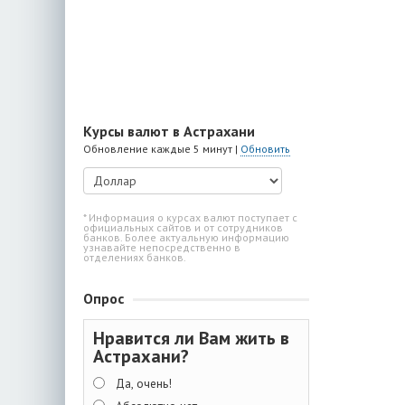
Курсы валют в Астрахани
Обновление каждые 5 минут |
Обновить
* Информация о курсах валют поступает с
официальных сайтов и от сотрудников
банков. Более актуальную информацию
узнавайте непосредственно в
отделениях банков.
Опрос
Нравится ли Вам жить в
Астрахани?
Да, очень!