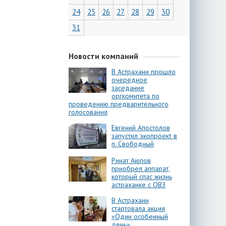
24
25
26
27
28
29
30
31
Новости компаний
В Астрахани прошло
очередное
заседание
оргкомитета по
проведению предварительного
голосования
Евгений Апостолов
запустил экопроект в
п. Свободный
Ринат Аюпов
приобрел аппарат,
который спас жизнь
астраханке с ОВЗ
В Астрахани
стартовала акция
«Один особенный
день»