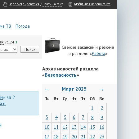
Зарегистрироваться
/
Войти на сайт
Мобильная версия сайта
ма ТВ
Погода
UR
71.24
Свежие вакансии и резюме
в разделе «
Работа
»
Архив новостей раздела
«
Безопасность
»
←
→
Март 2025
ти
» за 2
Пн
Вт
Ср
Чт
Пт
Сб
Вс
все
1
2
3
4
5
6
7
8
9
я
10
11
12
13
14
15
16
17
18
19
20
21
22
23