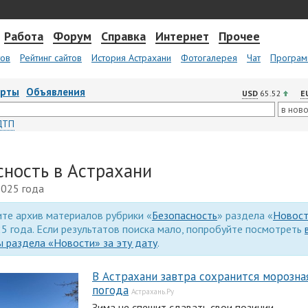
Работа
Форум
Справка
Интернет
Прочее
тов
Рейтинг сайтов
История Астрахани
Фотогалерея
Чат
Програм
арты
Объявления
USD
65.52
E
ДТП
сность в Астрахани
2025 года
те архив материалов рубрики «
Безопасность
» раздела «
Новос
5 года. Если результатов поиска мало, попробуйте посмотреть
 раздела «Новости» за эту дату
.
В Астрахани завтра сохранится морозна
погода
Астрахань.Ру
Зима не спешит сдавать свои позиции.