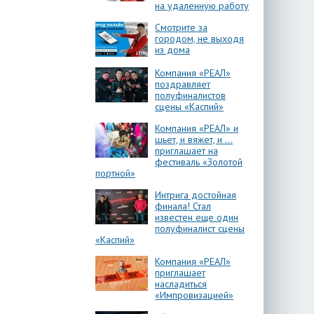
на удаленную работу
Смотрите за
городом, не выходя
из дома
Компания «РЕАЛ»
поздравляет
полуфиналистов
сцены «Каспий»
Компания «РЕАЛ» и
шьет, и вяжет, и …
приглашает на
фестиваль «Золотой
портной»
Интрига достойная
финала! Стал
известен еще один
полуфиналист сцены
«Каспий»
Компания «РЕАЛ»
приглашает
насладиться
«Импровизацией»