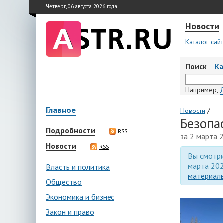
Четверг, 06 августа 2026 года
Новости
Каталог сай
Поиск
К
Например,
Главное
/
Новости
Безопа
Подробности
RSS
за 2 марта 
Новости
RSS
Вы смотри
марта 202
Власть и политика
материалы
Общество
Экономика и бизнес
Закон и право