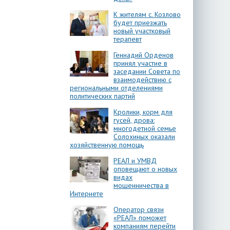
К жителям с. Козлово
будет приезжать
новый участковый
терапевт
Геннадий Орденов
принял участие в
заседании Совета по
взаимодействию с
региональными отделениями
политических партий
Кролики, корм для
гусей, дрова:
многодетной семье
Солохиных оказали
хозяйственную помощь
РЕАЛ и УМВД
оповещают о новых
видах
мошенничества в
Интернете
Оператор связи
«РЕАЛ» поможет
компаниям перейти