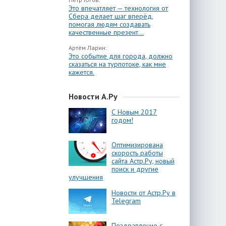
Это впечатляет — технология от
Сбера делает шаг вперёд,
помогая людям создавать
качественные презент...
Артём Ларин:
Это событие для города, должно
сказаться на турпотоке, как мне
кажется.
Новости А.Ру
С Новым 2017
годом!
Оптимизирована
скорость работы
сайта Астр.Ру, новый
поиск и другие
улучшения
Новости от Астр.Ру в
Telegram
Поздравление с