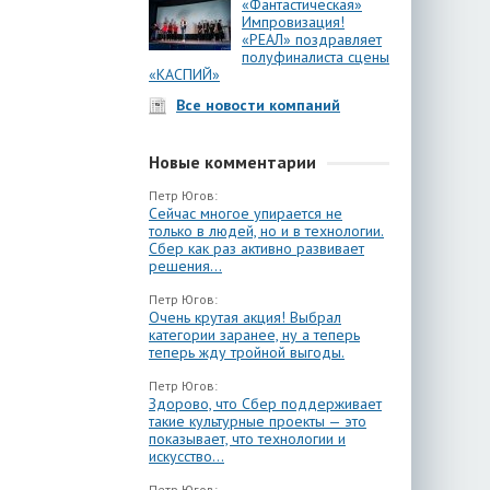
«Фантастическая»
Импровизация!
«РЕАЛ» поздравляет
полуфиналиста сцены
«КАСПИЙ»
Все новости компаний
Новые комментарии
Петр Югов:
Сейчас многое упирается не
только в людей, но и в технологии.
Сбер как раз активно развивает
решения...
Петр Югов:
Очень крутая акция! Выбрал
категории заранее, ну а теперь
теперь жду тройной выгоды.
Петр Югов:
Здорово, что Сбер поддерживает
такие культурные проекты — это
показывает, что технологии и
искусство...
Петр Югов: