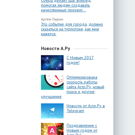
Сбера делает шаг вперёд,
помогая людям создавать
качественные презент...
Артём Ларин:
Это событие для города, должно
сказаться на турпотоке, как мне
кажется.
Новости А.Ру
С Новым 2017
годом!
Оптимизирована
скорость работы
сайта Астр.Ру, новый
поиск и другие
улучшения
Новости от Астр.Ру в
Telegram
Поздравление с
Новым годом от