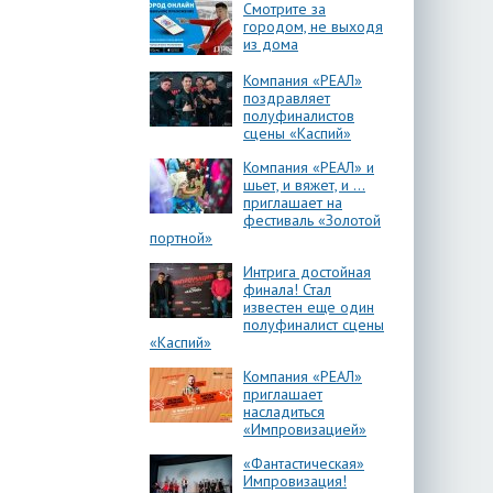
Смотрите за
городом, не выходя
из дома
Компания «РЕАЛ»
поздравляет
полуфиналистов
сцены «Каспий»
Компания «РЕАЛ» и
шьет, и вяжет, и …
приглашает на
фестиваль «Золотой
портной»
Интрига достойная
финала! Стал
известен еще один
полуфиналист сцены
«Каспий»
Компания «РЕАЛ»
приглашает
насладиться
«Импровизацией»
«Фантастическая»
Импровизация!