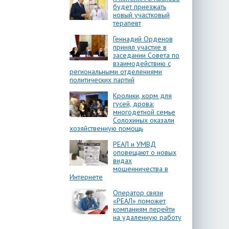
будет приезжать
новый участковый
терапевт
Геннадий Орденов
принял участие в
заседании Совета по
взаимодействию с
региональными отделениями
политических партий
Кролики, корм для
гусей, дрова:
многодетной семье
Солохиных оказали
хозяйственную помощь
РЕАЛ и УМВД
оповещают о новых
видах
мошенничества в
Интернете
Оператор связи
«РЕАЛ» поможет
компаниям перейти
на удаленную работу