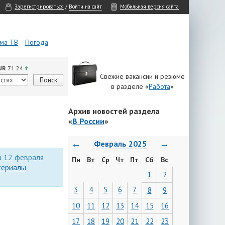
Зарегистрироваться
/
Войти на сайт
Мобильная версия сайта
ма ТВ
Погода
UR
71.24
Свежие вакансии и резюме
в разделе «
Работа
»
Архив новостей раздела
«
В России
»
←
→
Февраль 2025
а 12 февраля
Пн
Вт
Ср
Чт
Пт
Сб
Вс
териалы
1
2
3
4
5
6
7
8
9
10
11
12
13
14
15
16
17
18
19
20
21
22
23