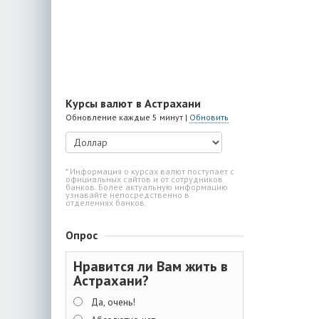
Курсы валют в Астрахани
Обновление каждые 5 минут |
Обновить
* Информация о курсах валют поступает с
официальных сайтов и от сотрудников
банков. Более актуальную информацию
узнавайте непосредственно в
отделениях банков.
Опрос
Нравится ли Вам жить в
Астрахани?
Да, очень!