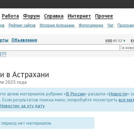
Работа
Форум
Справка
Интернет
Прочее
тов
Рейтинг сайтов
История Астрахани
Фотогалерея
Чат
Програм
арты
Объявления
USD
65.52
E
ДТП
ии в Астрахани
ля 2025 года
те архив материалов рубрики «
В России
» раздела «
Новости
» з
. Если результатов поиска мало, попробуйте посмотреть
все ма
Новости» за эту дату
.
 период нет материалов.