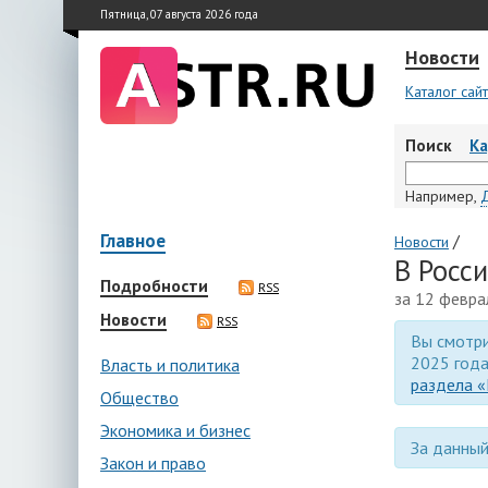
Пятница, 07 августа 2026 года
Новости
Каталог сай
Поиск
К
Например,
Главное
/
Новости
В Росс
Подробности
RSS
за 12 февра
Новости
RSS
Вы смотри
2025 года
Власть и политика
раздела «
Общество
Экономика и бизнес
За данный
Закон и право