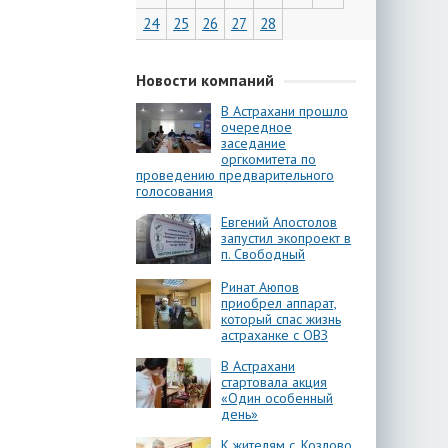
24
25
26
27
28
Новости компаний
В Астрахани прошло
очередное
заседание
оргкомитета по
проведению предварительного
голосования
Евгений Апостолов
запустил экопроект в
п. Свободный
Ринат Аюпов
приобрел аппарат,
который спас жизнь
астраханке с ОВЗ
В Астрахани
стартовала акция
«Один особенный
день»
К жителям с. Козлово