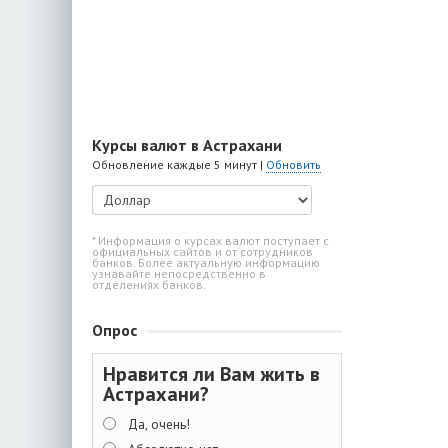
Курсы валют в Астрахани
Обновление каждые 5 минут |
Обновить
* Информация о курсах валют поступает с
официальных сайтов и от сотрудников
банков. Более актуальную информацию
узнавайте непосредственно в
отделениях банков.
Опрос
Нравится ли Вам жить в
Астрахани?
Да, очень!