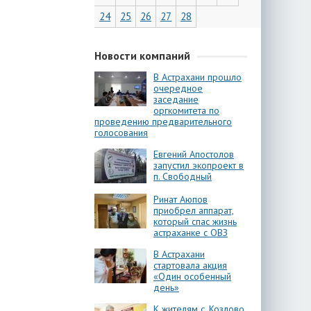
24
25
26
27
28
Новости компаний
В Астрахани прошло
очередное
заседание
оргкомитета по
проведению предварительного
голосования
Евгений Апостолов
запустил экопроект в
п. Свободный
Ринат Аюпов
приобрел аппарат,
который спас жизнь
астраханке с ОВЗ
В Астрахани
стартовала акция
«Один особенный
день»
К жителям с. Козлово