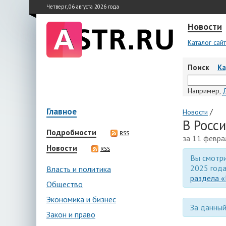
Четверг, 06 августа 2026 года
Новости
Каталог сай
Поиск
К
Например,
Главное
/
Новости
В Росс
Подробности
RSS
за 11 февра
Новости
RSS
Вы смотри
2025 года
Власть и политика
раздела «
Общество
Экономика и бизнес
За данный
Закон и право