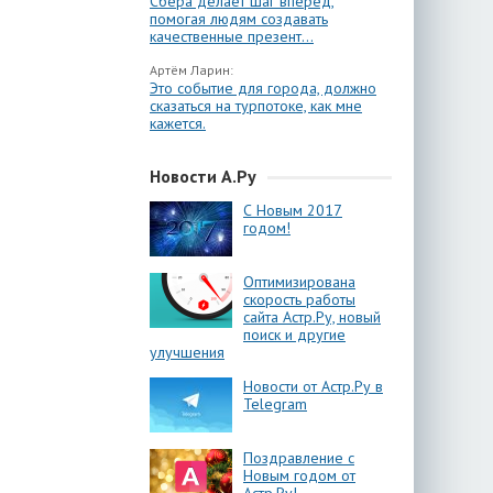
Сбера делает шаг вперёд,
помогая людям создавать
качественные презент...
Артём Ларин:
Это событие для города, должно
сказаться на турпотоке, как мне
кажется.
Новости А.Ру
С Новым 2017
годом!
Оптимизирована
скорость работы
сайта Астр.Ру, новый
поиск и другие
улучшения
Новости от Астр.Ру в
Telegram
Поздравление с
Новым годом от