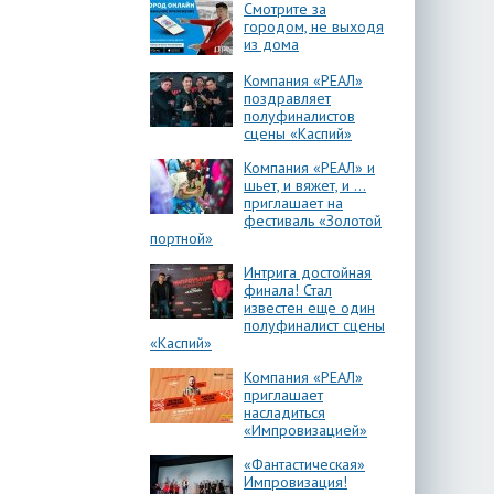
Смотрите за
городом, не выходя
из дома
Компания «РЕАЛ»
поздравляет
полуфиналистов
сцены «Каспий»
Компания «РЕАЛ» и
шьет, и вяжет, и …
приглашает на
фестиваль «Золотой
портной»
Интрига достойная
финала! Стал
известен еще один
полуфиналист сцены
«Каспий»
Компания «РЕАЛ»
приглашает
насладиться
«Импровизацией»
«Фантастическая»
Импровизация!