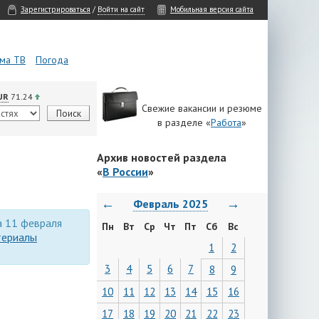
Зарегистрироваться
/
Войти на сайт
Мобильная версия сайта
ма ТВ
Погода
UR
71.24
Свежие вакансии и резюме
в разделе «
Работа
»
Архив новостей раздела
«
В России
»
←
→
Февраль 2025
а 11 февраля
Пн
Вт
Ср
Чт
Пт
Сб
Вс
териалы
1
2
3
4
5
6
7
8
9
10
11
12
13
14
15
16
17
18
19
20
21
22
23