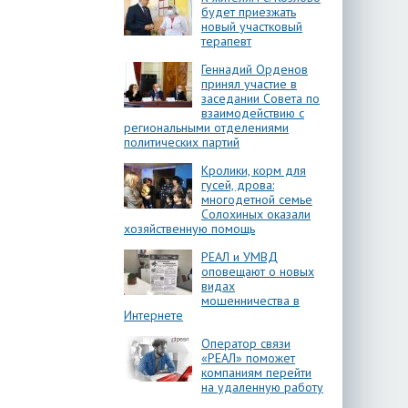
будет приезжать
новый участковый
терапевт
Геннадий Орденов
принял участие в
заседании Совета по
взаимодействию с
региональными отделениями
политических партий
Кролики, корм для
гусей, дрова:
многодетной семье
Солохиных оказали
хозяйственную помощь
РЕАЛ и УМВД
оповещают о новых
видах
мошенничества в
Интернете
Оператор связи
«РЕАЛ» поможет
компаниям перейти
на удаленную работу