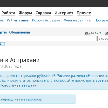
Работа
Форум
Справка
Интернет
Прочее
тов
Рейтинг сайтов
История Астрахани
Фотогалерея
Чат
Програм
арты
Объявления
USD
65.52
E
ДТП
ии в Астрахани
ля 2025 года
те архив материалов рубрики «
В России
» раздела «
Новости
» з
. Если результатов поиска мало, попробуйте посмотреть
все ма
Новости» за эту дату
.
 период нет материалов.