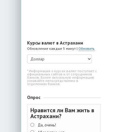
Курсы валют в Астрахани
Обновление каждые 5 минут |
Обновить
* Информация о курсах валют поступает с
официальных сайтов и от сотрудников
банков. Более актуальную информацию
узнавайте непосредственно в
отделениях банков.
Опрос
Нравится ли Вам жить в
Астрахани?
Да, очень!