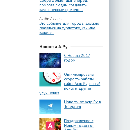
Сбера делает шаг вперёд,
помогая людям создавать
качественные презент...
Артём Ларин:
Это событие для города, должно
сказаться на турпотоке, как мне
кажется.
Новости А.Ру
С Новым 2017
годом!
Оптимизирована
скорость работы
сайта Астр.Ру, новый
поиск и другие
улучшения
Новости от Астр.Ру в
Telegram
Поздравление с
Новым годом от