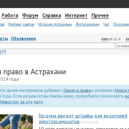
Работа
Форум
Справка
Интернет
Прочее
тов
Рейтинг сайтов
История Астрахани
Фотогалерея
Чат
Програм
арты
Объявления
USD
65.52
E
ДТП
и право в Астрахани
2024 года
те архив материалов рубрики «
Закон и право
» раздела «
Новос
 года. Если результатов поиска мало, попробуйте посмотреть
в
Новости» за эту дату
.
Госдума вводит штрафы для водителей
электросамокатов
Астрахань.Ру
10 июля депутаты пытались определиться с