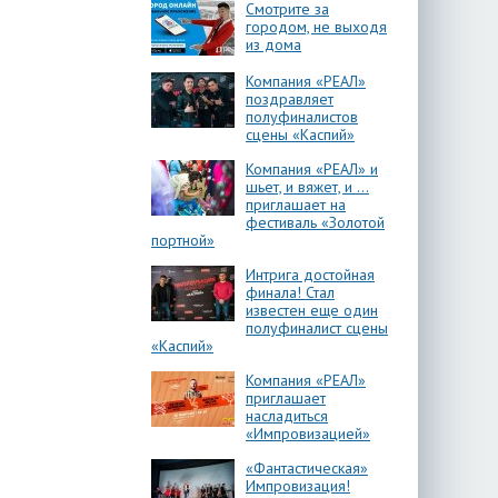
Смотрите за
городом, не выходя
из дома
Компания «РЕАЛ»
поздравляет
полуфиналистов
сцены «Каспий»
Компания «РЕАЛ» и
шьет, и вяжет, и …
приглашает на
фестиваль «Золотой
портной»
Интрига достойная
финала! Стал
известен еще один
полуфиналист сцены
«Каспий»
Компания «РЕАЛ»
приглашает
насладиться
«Импровизацией»
«Фантастическая»
Импровизация!