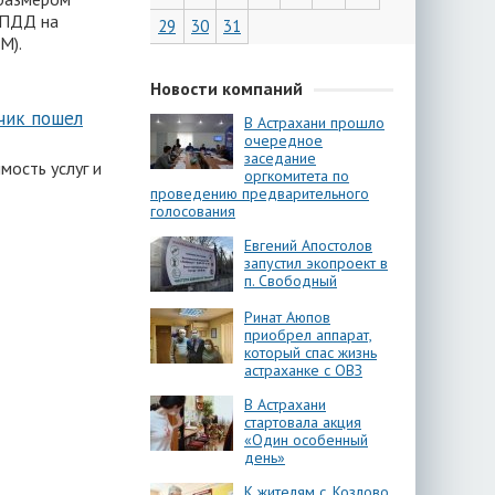
 ПДД на
29
30
31
М).
Новости компаний
чик пошел
В Астрахани прошло
очередное
заседание
мость услуг и
оргкомитета по
проведению предварительного
голосования
Евгений Апостолов
запустил экопроект в
п. Свободный
Ринат Аюпов
приобрел аппарат,
который спас жизнь
астраханке с ОВЗ
В Астрахани
стартовала акция
«Один особенный
день»
К жителям с. Козлово