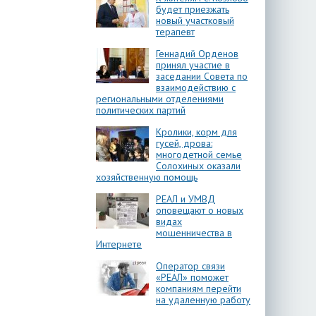
будет приезжать
новый участковый
терапевт
Геннадий Орденов
принял участие в
заседании Совета по
взаимодействию с
региональными отделениями
политических партий
Кролики, корм для
гусей, дрова:
многодетной семье
Солохиных оказали
хозяйственную помощь
РЕАЛ и УМВД
оповещают о новых
видах
мошенничества в
Интернете
Оператор связи
«РЕАЛ» поможет
компаниям перейти
на удаленную работу