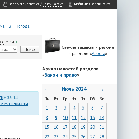
Зарегистрироваться
/
Войти на сайт
Мобильная версия сайта
ма ТВ
Погода
UR
71.24
Свежие вакансии и резюме
в разделе «
Работа
»
Архив новостей раздела
«
Закон и право
»
←
→
Июль 2024
ти
» за 11
Пн
Вт
Ср
Чт
Пт
Сб
Вс
се материалы
1
2
3
4
5
6
7
8
9
10
11
12
13
14
15
16
17
18
19
20
21
22
23
24
25
26
27
28
 размером