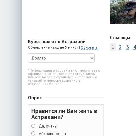
Страницы
Курсы валют в Астрахани
1
2
3
4
Обновление каждые 5 минут |
Обновить
* Информация о курсах валют поступает с
официальных сайтов и от сотрудников
банков. Более актуальную информацию
узнавайте непосредственно в
отделениях банков.
Опрос
Нравится ли Вам жить в
Астрахани?
Да, очень!
Абсолютно нет