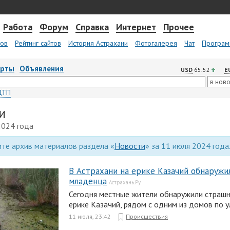
Работа
Форум
Справка
Интернет
Прочее
тов
Рейтинг сайтов
История Астрахани
Фотогалерея
Чат
Програм
арты
Объявления
USD
65.52
E
ДТП
и
2024 года
те архив материалов раздела «
Новости
» за 11 июля 2024 года
В Астрахани на ерике Казачий обнаружи
младенца
Астрахань.Ру
Сегодня местные жители обнаружили страшн
ерике Казачий, рядом с одним из домов по у
11 июля, 23:42
Происшествия