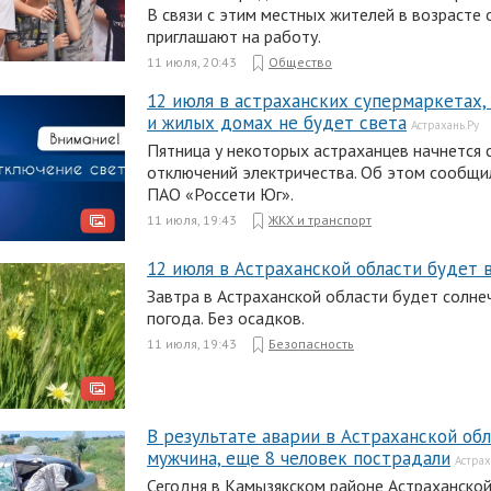
В связи с этим местных жителей в возрасте 
приглашают на работу.
11 июля, 20:43
Общество
12 июля в астраханских супермаркетах,
и жилых домах не будет света
Астрахань.Ру
Пятница у некоторых астраханцев начнется 
отключений электричества. Об этом сообщи
ПАО «Россети Юг».
11 июля, 19:43
ЖКХ и транспорт
12 июля в Астраханской области будет 
Завтра в Астраханской области будет солнеч
погода. Без осадков.
11 июля, 19:43
Безопасность
В результате аварии в Астраханской об
мужчина, еще 8 человек пострадали
Астрах
Сегодня в Камызякском районе Астраханско