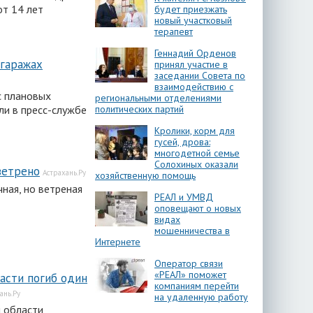
от 14 лет
будет приезжать
новый участковый
терапевт
Геннадий Орденов
 гаражах
принял участие в
заседании Совета по
взаимодействию с
с плановых
региональными отделениями
ли в пресс-службе
политических партий
Кролики, корм для
гусей, дрова:
многодетной семье
Солохиных оказали
ветрено
Астрахань.Ру
хозяйственную помощь
ная, но ветреная
РЕАЛ и УМВД
оповещают о новых
видах
мошенничества в
Интернете
Оператор связи
«РЕАЛ» поможет
ласти погиб один
компаниям перейти
ань.Ру
на удаленную работу
й области