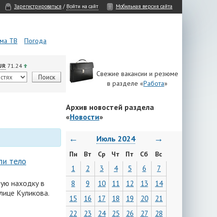
Зарегистрироваться
/
Войти на сайт
Мобильная версия сайта
ма ТВ
Погода
UR
71.24
Свежие вакансии и резюме
в разделе «
Работа
»
Архив новостей раздела
«
Новости
»
.
←
→
Июль 2024
Пн
Вт
Ср
Чт
Пт
Сб
Вс
ли тело
1
2
3
4
5
6
7
ую находку в
8
9
10
11
12
13
14
лице Куликова.
15
16
17
18
19
20
21
22
23
24
25
26
27
28