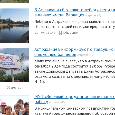
В Астрахани сбежавшего лебедя-рециди
в канале имени Варвация
Астрахань.Ру
Лебеди в Астрахани — принципиальные птицы
сбежать, то от своей цели уже вряд ли отсту
11 июля, 21:42
Общество
Астраханцев информируют о грядущих 
с помощью баннеров
Астрахань.Ру
Мало кто еще не знает, что в Астраханской о
сентября 2024 года состоятся выборы губерн
также довыборы депутата Думы Астраханск
седьмого созыва по одномандатному избира
№ 13.
Общество
МУП «Зеленый город» приглашает юных 
работу
Астрахань.Ру
В муниципальном унитарном предприятии го
«Зеленый город» вновь заявляют об острой 