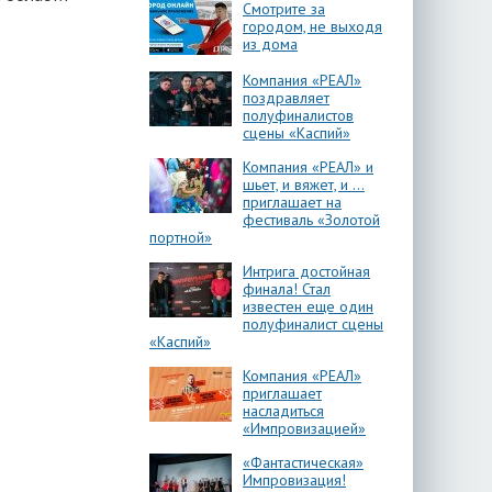
Смотрите за
городом, не выходя
из дома
Компания «РЕАЛ»
поздравляет
полуфиналистов
сцены «Каспий»
Компания «РЕАЛ» и
шьет, и вяжет, и …
приглашает на
фестиваль «Золотой
портной»
Интрига достойная
финала! Стал
известен еще один
полуфиналист сцены
«Каспий»
Компания «РЕАЛ»
приглашает
насладиться
«Импровизацией»
«Фантастическая»
Импровизация!