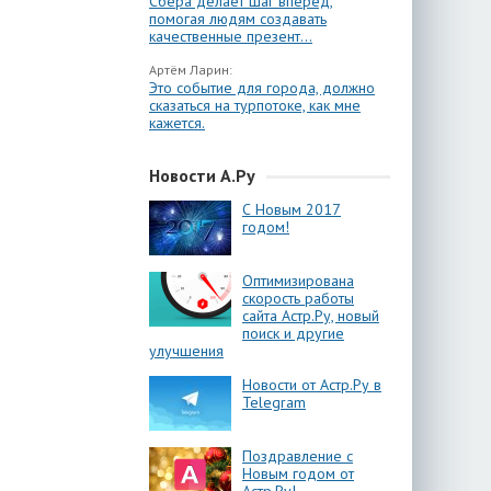
Сбера делает шаг вперёд,
помогая людям создавать
качественные презент...
Артём Ларин:
Это событие для города, должно
сказаться на турпотоке, как мне
кажется.
Новости А.Ру
С Новым 2017
годом!
Оптимизирована
скорость работы
сайта Астр.Ру, новый
поиск и другие
улучшения
Новости от Астр.Ру в
Telegram
Поздравление с
Новым годом от