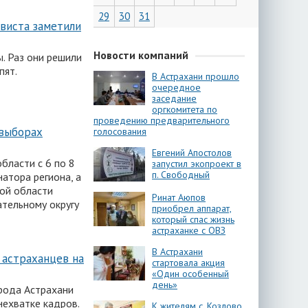
29
30
31
виста заметили
Новости компаний
. Раз они решили
пят.
В Астрахани прошло
очередное
заседание
оргкомитета по
проведению предварительного
выборах
голосования
Евгений Апостолов
бласти с 6 по 8
запустил экопроект в
п. Свободный
атора региона, а
ой области
Ринат Аюпов
тельному округу
приобрел аппарат,
который спас жизнь
астраханке с ОВЗ
В Астрахани
астраханцев на
стартовала акция
«Один особенный
день»
рода Астрахани
нехватке кадров.
К жителям с. Козлово