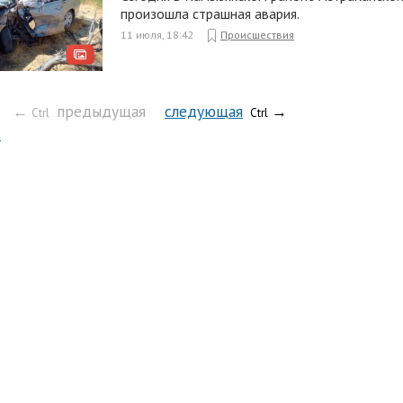
произошла страшная авария.
11 июля, 18:42
Происшествия
←
предыдущая
следующая
→
Ctrl
Ctrl