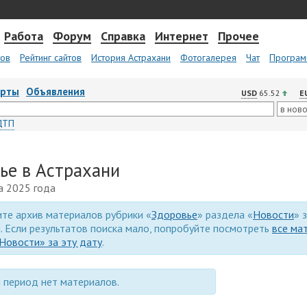
Работа
Форум
Справка
Интернет
Прочее
тов
Рейтинг сайтов
История Астрахани
Фотогалерея
Чат
Програм
арты
Объявления
USD
65.52
E
ДТП
ье в Астрахани
та 2025 года
те архив материалов рубрики «
Здоровье
» раздела «
Новости
» 
. Если результатов поиска мало, попробуйте посмотреть
все ма
Новости» за эту дату
.
 период нет материалов.