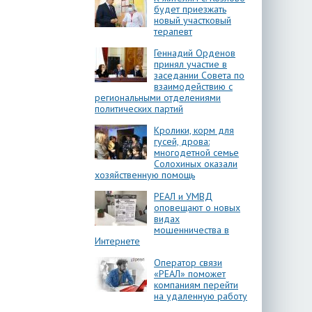
будет приезжать
новый участковый
терапевт
Геннадий Орденов
принял участие в
заседании Совета по
взаимодействию с
региональными отделениями
политических партий
Кролики, корм для
гусей, дрова:
многодетной семье
Солохиных оказали
хозяйственную помощь
РЕАЛ и УМВД
оповещают о новых
видах
мошенничества в
Интернете
Оператор связи
«РЕАЛ» поможет
компаниям перейти
на удаленную работу