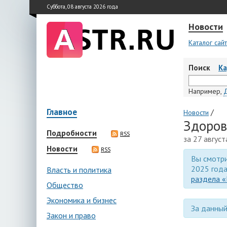
Суббота, 08 августа 2026 года
Новости
Каталог сай
Поиск
К
Например,
Главное
/
Новости
Здоров
Подробности
RSS
за 27 авгус
Новости
RSS
Вы смотри
2025 года
Власть и политика
раздела «
Общество
Экономика и бизнес
За данный
Закон и право