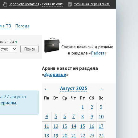
Зарегистрироваться
/
Войти на сайт
Мобильная версия сайта
ма ТВ
Погода
UR
71.24
Свежие вакансии и резюме
в разделе «
Работа
»
Архив новостей раздела
«
Здоровье
»
←
→
Август 2025
за 27 августа
Пн
Вт
Ср
Чт
Пт
Сб
Вс
териалы
1
2
3
4
5
6
7
8
9
10
11
12
13
14
15
16
17
18
19
20
21
22
23
24