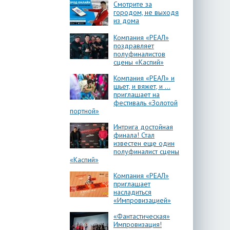
Смотрите за
городом, не выходя
из дома
Компания «РЕАЛ»
поздравляет
полуфиналистов
сцены «Каспий»
Компания «РЕАЛ» и
шьет, и вяжет, и …
приглашает на
фестиваль «Золотой
портной»
Интрига достойная
финала! Стал
известен еще один
полуфиналист сцены
«Каспий»
Компания «РЕАЛ»
приглашает
насладиться
«Импровизацией»
«Фантастическая»
Импровизация!