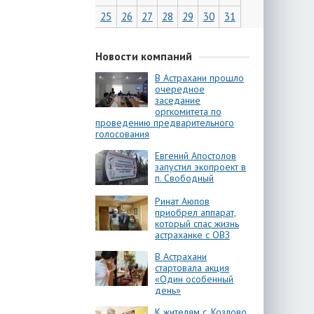
25
26
27
28
29
30
31
Новости компаний
В Астрахани прошло
очередное
заседание
оргкомитета по
проведению предварительного
голосования
Евгений Апостолов
запустил экопроект в
п. Свободный
Ринат Аюпов
приобрел аппарат,
который спас жизнь
астраханке с ОВЗ
В Астрахани
стартовала акция
«Один особенный
день»
К жителям с. Козлово