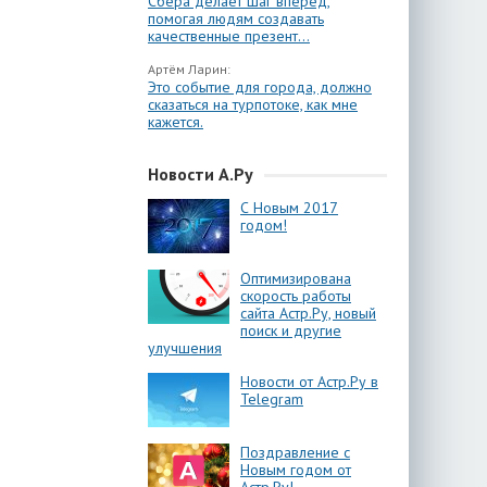
Сбера делает шаг вперёд,
помогая людям создавать
качественные презент...
Артём Ларин:
Это событие для города, должно
сказаться на турпотоке, как мне
кажется.
Новости А.Ру
С Новым 2017
годом!
Оптимизирована
скорость работы
сайта Астр.Ру, новый
поиск и другие
улучшения
Новости от Астр.Ру в
Telegram
Поздравление с
Новым годом от