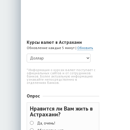
Курсы валют в Астрахани
Обновление каждые 5 минут |
Обновить
* Информация о курсах валют поступает с
официальных сайтов и от сотрудников
банков. Более актуальную информацию
узнавайте непосредственно в
отделениях банков.
Опрос
Нравится ли Вам жить в
Астрахани?
Да, очень!