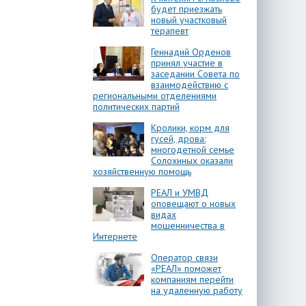
будет приезжать
новый участковый
терапевт
Геннадий Орденов
принял участие в
заседании Совета по
взаимодействию с
региональными отделениями
политических партий
Кролики, корм для
гусей, дрова:
многодетной семье
Солохиных оказали
хозяйственную помощь
РЕАЛ и УМВД
оповещают о новых
видах
мошенничества в
Интернете
Оператор связи
«РЕАЛ» поможет
компаниям перейти
на удаленную работу