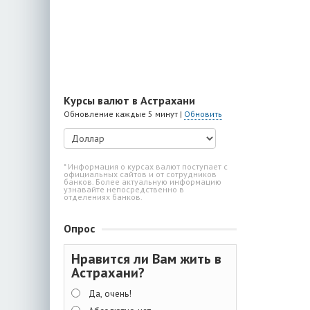
Курсы валют в Астрахани
Обновление каждые 5 минут |
Обновить
* Информация о курсах валют поступает с
официальных сайтов и от сотрудников
банков. Более актуальную информацию
узнавайте непосредственно в
отделениях банков.
Опрос
Нравится ли Вам жить в
Астрахани?
Да, очень!