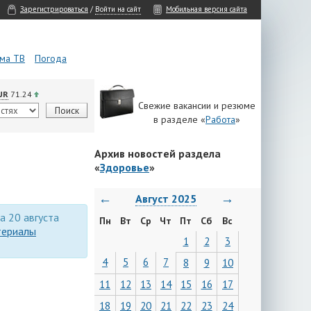
Зарегистрироваться
/
Войти на сайт
Мобильная версия сайта
ма ТВ
Погода
UR
71.24
Свежие вакансии и резюме
в разделе «
Работа
»
Архив новостей раздела
«
Здоровье
»
←
→
Август 2025
за 20 августа
Пн
Вт
Ср
Чт
Пт
Сб
Вс
териалы
1
2
3
4
5
6
7
8
9
10
11
12
13
14
15
16
17
18
19
20
21
22
23
24