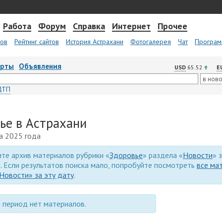
Работа
Форум
Справка
Интернет
Прочее
тов
Рейтинг сайтов
История Астрахани
Фотогалерея
Чат
Програм
арты
Объявления
USD
65.52
E
ДТП
ье в Астрахани
та 2025 года
те архив материалов рубрики «
Здоровье
» раздела «
Новости
» 
. Если результатов поиска мало, попробуйте посмотреть
все ма
Новости» за эту дату
.
 период нет материалов.