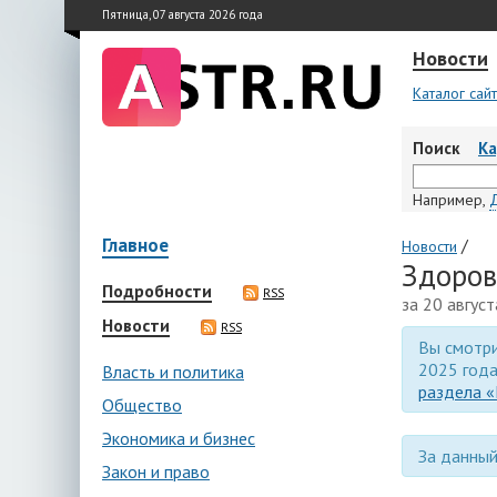
Пятница, 07 августа 2026 года
Новости
Каталог сай
Поиск
К
Например,
Главное
/
Новости
Здоров
Подробности
RSS
за 20 авгус
Новости
RSS
Вы смотри
2025 года
Власть и политика
раздела «
Общество
Экономика и бизнес
За данный
Закон и право