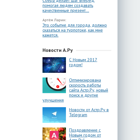
Сбера делает шаг вперёд,
помогая людям создавать
качественные презент...
Артём Ларин:
Это событие для города, должно
сказаться на турпотоке, как мне
кажется.
Новости А.Ру
С Новым 2017
годом!
Оптимизирована
скорость работы
сайта Астр.Ру, новый
поиск и другие
улучшения
Новости от Астр.Ру в
Telegram
Поздравление с
Новым годом от