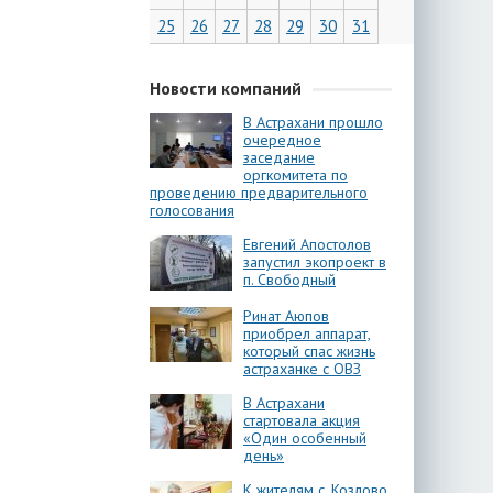
25
26
27
28
29
30
31
Новости компаний
В Астрахани прошло
очередное
заседание
оргкомитета по
проведению предварительного
голосования
Евгений Апостолов
запустил экопроект в
п. Свободный
Ринат Аюпов
приобрел аппарат,
который спас жизнь
астраханке с ОВЗ
В Астрахани
стартовала акция
«Один особенный
день»
К жителям с. Козлово