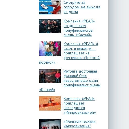
Смотрите за
городом, не выходя
из дома
Компания «РЕАЛ»
поздравляет
полуфиналистов
сцены «Каспий»
Компания «РЕАЛ» и
шьет, и вяжет, и …
приглашает на
фестиваль «Золотой
портной»
Интрига достойная
финала! Стал
известен еще один
полуфиналист сцены
«Каспий»
Компания «РЕАЛ»
приглашает
насладиться
«Импровизацией»
«Фантастическая»
Импровизация!