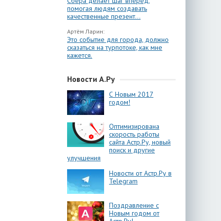
Сбера делает шаг вперёд,
помогая людям создавать
качественные презент...
Артём Ларин:
Это событие для города, должно
сказаться на турпотоке, как мне
кажется.
Новости А.Ру
С Новым 2017
годом!
Оптимизирована
скорость работы
сайта Астр.Ру, новый
поиск и другие
улучшения
Новости от Астр.Ру в
Telegram
Поздравление с
Новым годом от