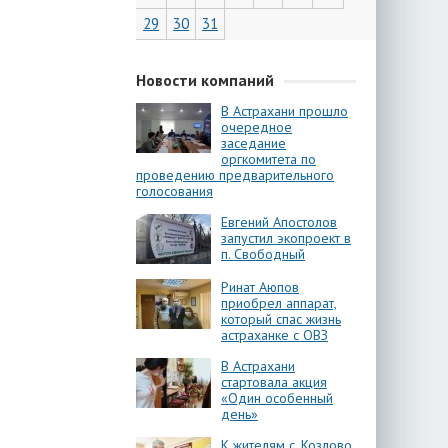
29
30
31
Новости компаний
В Астрахани прошло
очередное
заседание
оргкомитета по
проведению предварительного
голосования
Евгений Апостолов
запустил экопроект в
п. Свободный
Ринат Аюпов
приобрел аппарат,
который спас жизнь
астраханке с ОВЗ
В Астрахани
стартовала акция
«Один особенный
день»
К жителям с. Козлово