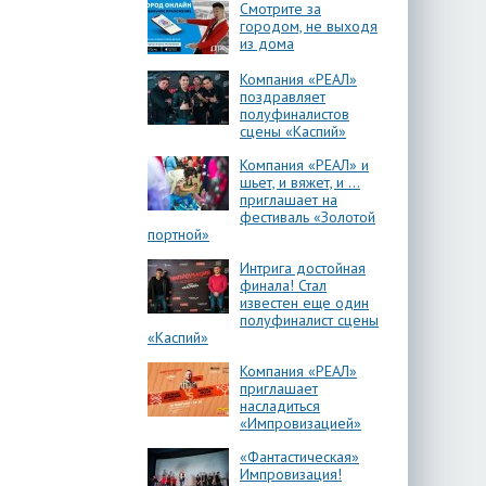
Смотрите за
городом, не выходя
из дома
Компания «РЕАЛ»
поздравляет
полуфиналистов
сцены «Каспий»
Компания «РЕАЛ» и
шьет, и вяжет, и …
приглашает на
фестиваль «Золотой
портной»
Интрига достойная
финала! Стал
известен еще один
полуфиналист сцены
«Каспий»
Компания «РЕАЛ»
приглашает
насладиться
«Импровизацией»
«Фантастическая»
Импровизация!