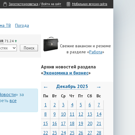
Зарегистрироваться
/
Войти на сайт
Мобильная версия сайта
ма ТВ
Погода
UR
71.24
Свежие вакансии и резюме
в разделе «
Работа
»
Архив новостей раздела
«
Экономика и бизнес
»
←
→
Декабрь 2025
Новости
» за
Пн
Вт
Ср
Чт
Пт
Сб
Вс
треть
все
1
2
3
4
5
6
7
8
9
10
11
12
13
14
15
16
17
18
19
20
21
22
23
24
25
26
27
28