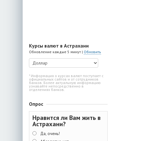
Курсы валют в Астрахани
Обновление каждые 5 минут |
Обновить
* Информация о курсах валют поступает с
официальных сайтов и от сотрудников
банков. Более актуальную информацию
узнавайте непосредственно в
отделениях банков.
Опрос
Нравится ли Вам жить в
Астрахани?
Да, очень!