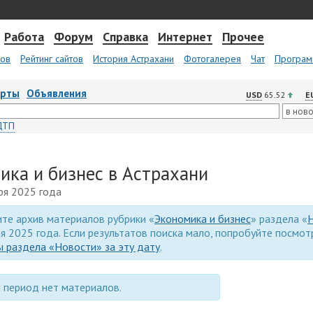
Работа
Форум
Справка
Интернет
Прочее
тов
Рейтинг сайтов
История Астрахани
Фотогалерея
Чат
Програм
арты
Объявления
USD
65.52
E
ДТП
ика и бизнес в Астрахани
ря 2025 года
те архив материалов рубрики «
Экономика и бизнес
» раздела «
я 2025 года. Если результатов поиска мало, попробуйте посмо
 раздела «Новости» за эту дату
.
 период нет материалов.