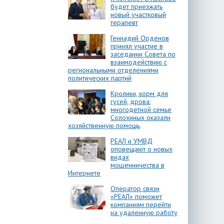
будет приезжать
новый участковый
терапевт
Геннадий Орденов
принял участие в
заседании Совета по
взаимодействию с
региональными отделениями
политических партий
Кролики, корм для
гусей, дрова:
многодетной семье
Солохиных оказали
хозяйственную помощь
РЕАЛ и УМВД
оповещают о новых
видах
мошенничества в
Интернете
Оператор связи
«РЕАЛ» поможет
компаниям перейти
на удаленную работу