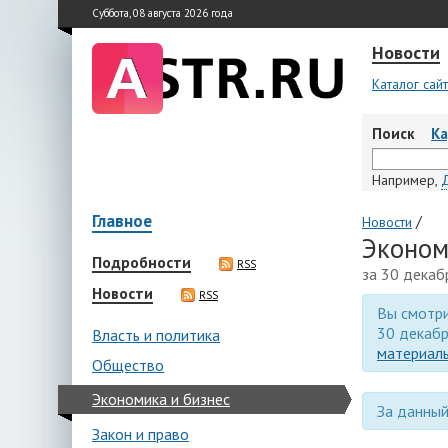
Суббота, 08 августа 2026 года
Новости
Каталог сай
Поиск
К
Например,
Главное
/
Новости
Эконом
Подробности
RSS
за 30 декаб
Новости
RSS
Вы смотри
30 декабр
Власть и политика
материалы
Общество
Экономика и бизнес
За данный
Закон и право