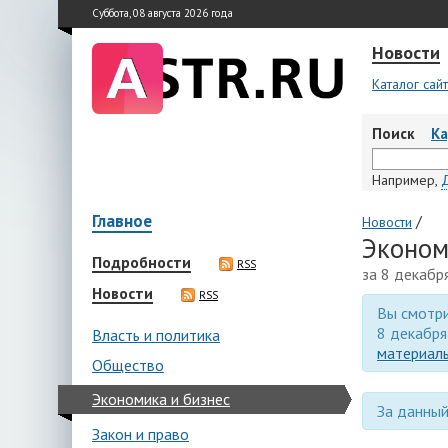
Суббота, 08 августа 2026 года
Новости
Каталог сай
Поиск
К
Например,
Главное
/
Новости
Эконом
Подробности
RSS
за 8 декабр
Новости
RSS
Вы смотри
8 декабря
Власть и политика
материалы
Общество
Экономика и бизнес
За данный
Закон и право