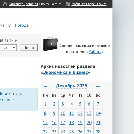
Зарегистрироваться
/
Войти на сайт
Мобильная версия сайта
ма ТВ
Погода
UR
71.24
Свежие вакансии и резюме
в разделе «
Работа
»
Архив новостей раздела
«
Экономика и бизнес
»
←
→
Декабрь 2025
Новости
» за
Пн
Вт
Ср
Чт
Пт
Сб
Вс
реть
все
1
2
3
4
5
6
7
8
9
10
11
12
13
14
15
16
17
18
19
20
21
22
23
24
25
26
27
28