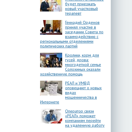
будет приезжать
новый участковый
терапевт
Геннадий Орденов
принял участие в
заседании Совета по
взаимодействию с
региональными отделениями
политических партий
Кролики, корм для
гусей, дрова:
многодетной семье
Солохиных оказали
хозяйственную помощь
РЕАЛ и УМВД
оповещают о новых
видах
мошенничества в
Интернете
Оператор связи
«РЕАЛ» поможет
компаниям перейти
на удаленную работу