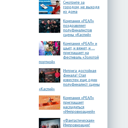
Смотрите за
городом, не выходя
из дома
Компания «РЕАЛ»
поздравляет
полуфиналистов
сцены «Каспий»
Компания «РЕАЛ» и
шьет, и вяжет, и …
приглашает на
фестиваль «Золотой
портной»
Интрига достойная
финала! Стал
известен еще один
полуфиналист сцены
«Каспий»
Компания «РЕАЛ»
приглашает
насладиться
«Импровизацией»
«Фантастическая»
Импровизация!