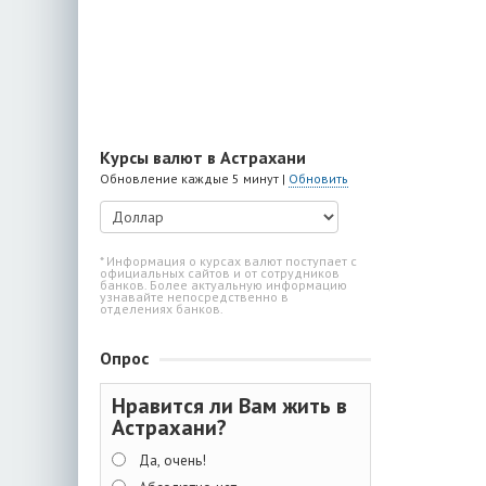
Курсы валют в Астрахани
Обновление каждые 5 минут |
Обновить
* Информация о курсах валют поступает с
официальных сайтов и от сотрудников
банков. Более актуальную информацию
узнавайте непосредственно в
отделениях банков.
Опрос
Нравится ли Вам жить в
Астрахани?
Да, очень!