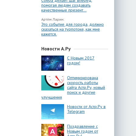
Сбера делает шаг вперёд,
помогая людям создавать
качественные презент...
Артём Ларин:
Это событие для города, должно
сказаться на турпотоке, как мне
кажется.
Новости А.Ру
С Новым 2017
годом!
Оптимизирована
скорость работы
сайта Астр.Ру, новый
поиск и другие
улучшения
Новости от Астр.Ру в
Telegram
Поздравление с
Новым годом от