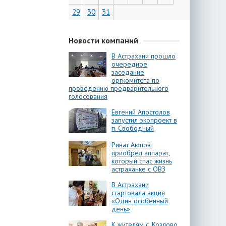
29
30
31
Новости компаний
В Астрахани прошло
очередное
заседание
оргкомитета по
проведению предварительного
голосования
Евгений Апостолов
запустил экопроект в
п. Свободный
Ринат Аюпов
приобрел аппарат,
который спас жизнь
астраханке с ОВЗ
В Астрахани
стартовала акция
«Один особенный
день»
К жителям с. Козлово