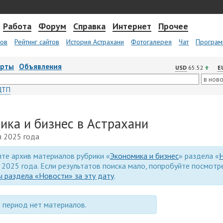
Работа
Форум
Справка
Интернет
Прочее
тов
Рейтинг сайтов
История Астрахани
Фотогалерея
Чат
Програм
арты
Объявления
USD
65.52
E
ДТП
ика и бизнес в Астрахани
я 2025 года
те архив материалов рубрики «
Экономика и бизнес
» раздела «
 2025 года. Если результатов поиска мало, попробуйте посмот
 раздела «Новости» за эту дату
.
 период нет материалов.