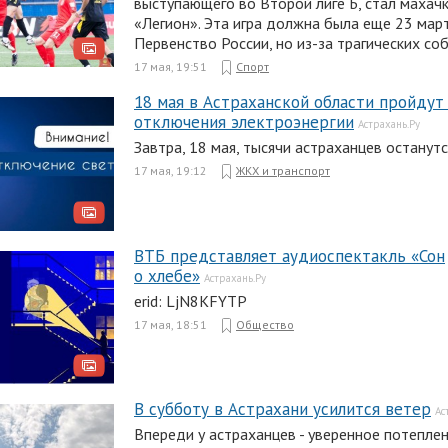
выступающего во Второй лиге Б, стал махач
«Легион». Эта игра должна была еще 23 мар
Первенство России, но из-за трагических со
17 мая, 19:51
Спорт
18 мая в Астраханской области пройдут
отключения электроэнергии
Астрахань.Ру
Завтра, 18 мая, тысячи астраханцев останутс
17 мая, 19:12
ЖКХ и транспорт
ВТБ представляет аудиоспектакль «Сон
о хлебе»
Астрахань.Ру
erid: LjN8KFYTP
17 мая, 18:51
Общество
В субботу в Астрахани усилится ветер
Ас
Впереди у астраханцев - уверенное потеплен