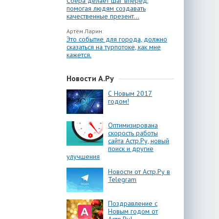
Сбера делает шаг вперёд,
помогая людям создавать
качественные презент...
Артём Ларин:
Это событие для города, должно
сказаться на турпотоке, как мне
кажется.
Новости А.Ру
С Новым 2017
годом!
Оптимизирована
скорость работы
сайта Астр.Ру, новый
поиск и другие
улучшения
Новости от Астр.Ру в
Telegram
Поздравление с
Новым годом от