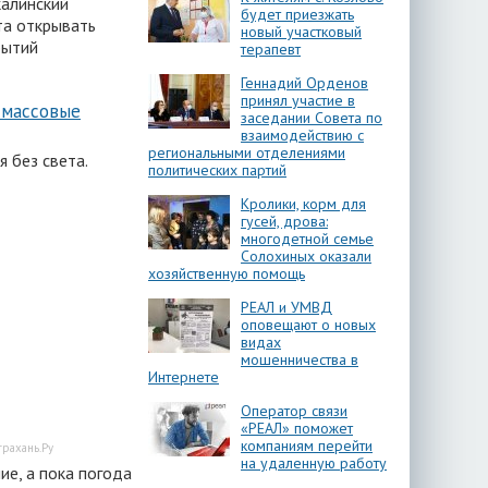
калинский
будет приезжать
та открывать
новый участковый
бытий
терапевт
Геннадий Орденов
принял участие в
 массовые
заседании Совета по
взаимодействию с
региональными отделениями
я без света.
политических партий
Кролики, корм для
гусей, дрова:
многодетной семье
Солохиных оказали
хозяйственную помощь
РЕАЛ и УМВД
оповещают о новых
видах
мошенничества в
Интернете
Оператор связи
«РЕАЛ» поможет
компаниям перейти
трахань.Ру
на удаленную работу
ие, а пока погода