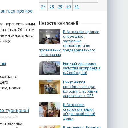
27
28
29
30
31
виться прямое
Новости компаний
ал перспективным
раханью. Об этом
В Астрахани прошло
 международного
очередное
й мир:
заседание
оргкомитета по
проведению предварительного
голосования
сам
Евгений Апостолов
запустил экопроект в
п. Свободный
раждан с
щего
Ринат Аюпов
приобрел аппарат,
тем, новые
который спас жизнь
астраханке с ОВЗ
В Астрахани
стартовала акция
то турнирной
«Один особенный
Астрахань.Ру
день»
Астрахань»,
К жителям с. Козлово