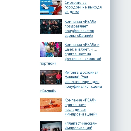
Смотрите за
городом, не выходя
из дома
Компания «РЕАЛ»
поздравляет
полуфиналистов
сцены «Каспий»
Компания «РЕАЛ» и
шьет, и вяжет, и …
приглашает на
фестиваль «Золотой
портной»
Интрига достойная
финала! Стал
известен еще один
полуфиналист сцены
«Каспий»
Компания «РЕАЛ»
приглашает
насладиться
«Импровизацией»
«Фантастическая»
Импровизация!