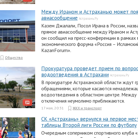
Между Ираном и Астраханью может поя
авиасообщение
Астрахань.Ру
Казем Джалали, Посол Ирана в России, назв
прямое авиасообщение между Ираном и Аст
он сообщил на пресс-конференции в рамках
экономического форума «Россия – Исламски
KazanForum».
Общество
Прокуратура проведет прием по вопро
водоотведения в Астрахани
Астрахань.Ру
В прокуратуре Астраханской области ждут г
обращениями, которые касаются ненадлежа
водоотведения в областном центре. Между 
отключения неумолимо приближаются.
17 мая, 20:31
ЖКХ и транспорт
СК «Астрахань» вернулся на первое мес
таблицы Второй лиги России по футболу
Очередным соперником спортивного клуба «