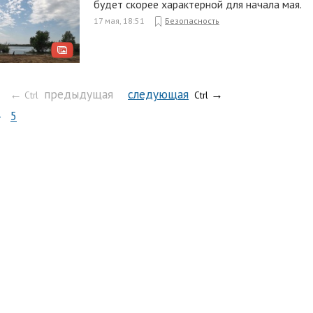
будет скорее характерной для начала мая.
17 мая, 18:51
Безопасность
←
предыдущая
следующая
→
Ctrl
Ctrl
5