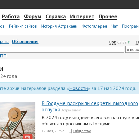
Работа
Форум
Справка
Интернет
Прочее
тов
Рейтинг сайтов
История Астрахани
Фотогалерея
Чат
Програм
арты
Объявления
USD
65.52
E
ДТП
и
024 года
те архив материалов раздела «
Новости
» за 17 мая 2024 года.
В Госдуме раскрыли секреты выгодного
отпуска
Астрахань.Ру
В 2024 году выгоднее всего взять отпуск в и
объясняют россиянам в Госдуме.
17 мая, 21:52
Общество