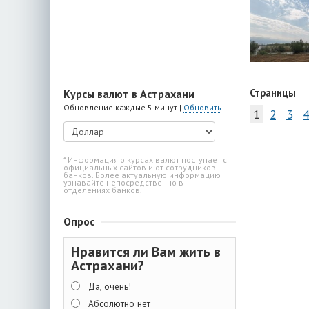
Страницы
Курсы валют в Астрахани
Обновление каждые 5 минут |
Обновить
1
2
3
4
* Информация о курсах валют поступает с
официальных сайтов и от сотрудников
банков. Более актуальную информацию
узнавайте непосредственно в
отделениях банков.
Опрос
Нравится ли Вам жить в
Астрахани?
Да, очень!
Абсолютно нет