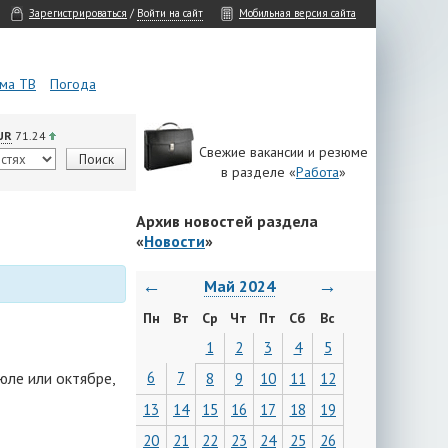
Зарегистрироваться
/
Войти на сайт
Мобильная версия сайта
ма ТВ
Погода
UR
71.24
Свежие вакансии и резюме
в разделе «
Работа
»
Архив новостей раздела
«
Новости
»
←
→
Май 2024
Пн
Вт
Ср
Чт
Пт
Сб
Вс
1
2
3
4
5
юле или октябре,
6
7
8
9
10
11
12
13
14
15
16
17
18
19
20
21
22
23
24
25
26