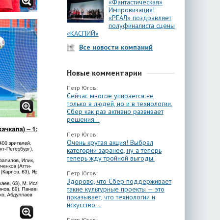
«Фантастическая»
Импровизация!
«РЕАЛ» поздравляет
полуфиналиста сцены
«КАСПИЙ»
Все новости компаний
Новые комментарии
Петр Югов:
Сейчас многое упирается не
только в людей, но и в технологии.
Сбер как раз активно развивает
решения...
Петр Югов:
Очень крутая акция! Выбрал
категории заранее, ну а теперь
теперь жду тройной выгоды.
Петр Югов:
Здорово, что Сбер поддерживает
такие культурные проекты — это
показывает, что технологии и
искусство...
Петр Югов: