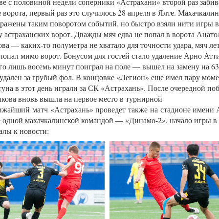
ве с половиной недели соперники «Астрахани» второй раз забив
 ворота, первый раз это случилось 28 апреля в Ялте. Махачкали
ражены таким поворотом событий, но быстро взяли нити игры в
у астраханских ворот. Дважды мяч едва не попал в ворота Анато
ва — каких-то полуметра не хватало для точности удара, мяч ле
 попал мимо ворот. Бонусом для гостей стало удаление Арно Атт
го лишь восемь минут поиграл на поле — вышел на замену на 63
 удален за грубый фол. В концовке «Легион» еще имел пару моме
туна в этот день играли за СК «Астрахань». После очередной п
кова вновь вышла на первое место в турнирной
ижайший матч «Астрахань» проведет также на стадионе имени 
е одной махачкалинской командой — «Динамо-2», начало игры в 
лы к новости: