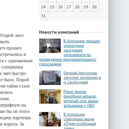
24
25
26
27
28
29
30
31
Новости компаний
Второй лиге
ывать
В Астрахани прошло
очередное
атч прошел
заседание
стречались в
оргкомитета по
проведению предварительного
ись с одинаковым
голосования
— соперники
а: мяч быстро
Евгений Апостолов
запустил экопроект в
не было. Порой
п. Свободный
ом тайме стало
вились
Ринат Аюпов
приобрел аппарат,
олом.
который спас жизнь
 штрафную на
астраханке с ОВЗ
ше бы он этого
В Астрахани
редачу партнера.
стартовала акция
е ворота. За
«Один особенный
день»