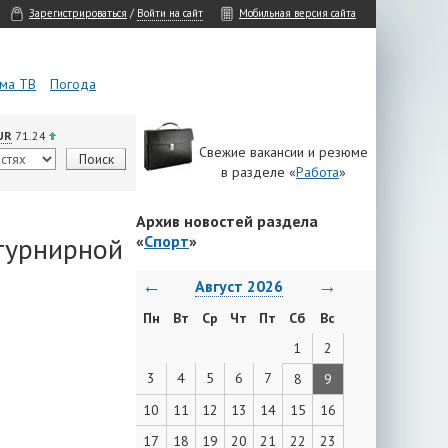
Зарегистрироваться
/
Войти на сайт
Мобильная версия сайта
ма ТВ
Погода
UR
71.24
Свежие вакансии и резюме
в разделе «
Работа
»
Архив новостей раздела
 турнирной
«
Спорт
»
←
→
Август 2026
Пн
Вт
Ср
Чт
Пт
Сб
Вс
1
2
3
4
5
6
7
8
9
10
11
12
13
14
15
16
17
18
19
20
21
22
23