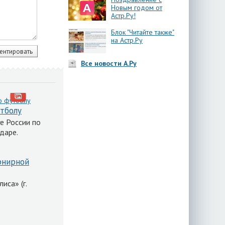
Новым годом от
Астр.Ру!
Блок "Читайте также"
на Астр.Ру
Все новости А.Ру
утболу
е России по
даре.
рнирной
иса» (г.