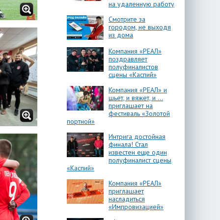
на удаленную работу
Смотрите за
городом, не выходя
из дома
Компания «РЕАЛ»
поздравляет
полуфиналистов
сцены «Каспий»
Компания «РЕАЛ» и
шьет, и вяжет, и …
приглашает на
фестиваль «Золотой
портной»
Интрига достойная
финала! Стал
известен еще один
полуфиналист сцены
«Каспий»
Компания «РЕАЛ»
приглашает
насладиться
«Импровизацией»