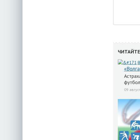
ЧИТАЙТЕ
«Волга
Астрах
футбол
09 авгус