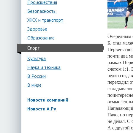
Происшествия
Безопасность
ЖКХ и транспорт
Здоровье
Очередным с
Образование
Б, стал мах
Спорт
Первенство 
почти два м
Культура
рамках Перв
Наука и техника
счетом 1:1.
редко созда
В России
переходил о
В мире
складывалос
поинтересне
Новости компаний
осмысленные
Нападающий 
Новости А.Ру
Пачо, но пе
не делал. С 
А с другой 