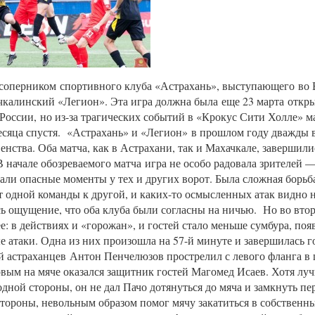
оперником спортивного клуба «Астрахань», выступающего во 
ачкалинский «Легион». Эта игра должна была еще 23 марта откр
России, но из-за трагических событий в «Крокус Сити Холле» м
есяца спустя. «Астрахань» и «Легион» в прошлом году дважды в
енства. Оба матча, как в Астрахани, так и Махачкале, завершил
 В начале обозреваемого матча игра не особо радовала зрителей 
вали опасные моменты у тех и других ворот. Была сложная борьб
т одной команды к другой, и каких-то осмысленных атак видно 
ь ощущение, что оба клуба были согласны на ничью. Но во втор
е: в действиях и «горожан», и гостей стало меньше сумбура, поя
 атаки. Одна из них произошла на 57-й минуте и завершилась г
астраханцев Антон Пенчелюзов прострелил с левого фланга в
рвым на мяче оказался защитник гостей Магомед Исаев. Хотя луч
одной стороны, он не дал Пачо дотянуться до мяча и замкнуть пе
стороны, невольным образом помог мячу закатиться в собственны