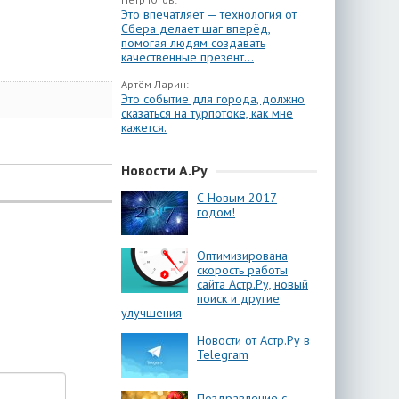
Это впечатляет — технология от
Сбера делает шаг вперёд,
помогая людям создавать
качественные презент...
Артём Ларин:
Это событие для города, должно
сказаться на турпотоке, как мне
кажется.
Новости А.Ру
С Новым 2017
годом!
Оптимизирована
скорость работы
сайта Астр.Ру, новый
поиск и другие
улучшения
Новости от Астр.Ру в
Telegram
Поздравление с