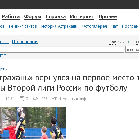
Работа
Форум
Справка
Интернет
Прочее
тов
Рейтинг сайтов
История Астрахани
Фотогалерея
Чат
Програм
арты
Объявления
USD
65.52
E
ДТП
/
рт
трахань» вернулся на первое место
ы Второй лиги России по футболу
0
да, 19:51
1028
Изменить шрифт