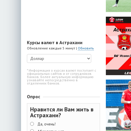
Курсы валют в Астрахани
Обновление каждые 5 минут |
Обновить
* Информация о курсах валют поступает с
официальных сайтов и от сотрудников
банков. Более актуальную информацию
узнавайте непосредственно в
отделениях банков.
Опрос
Нравится ли Вам жить в
Астрахани?
Да, очень!