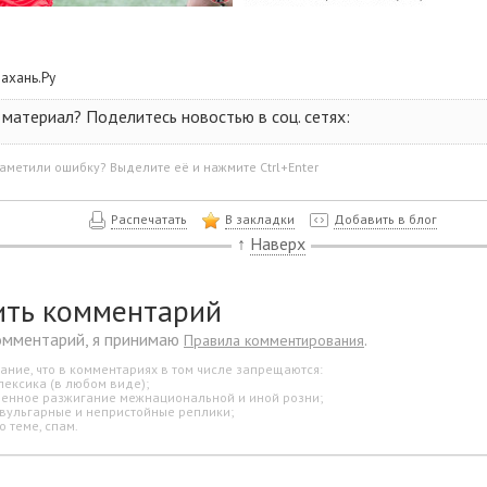
рахань.Ру
материал? Поделитесь новостью в соц. сетях:
аметили ошибку? Выделите её и нажмите Ctrl+Enter
Распечатать
В закладки
Добавить в блог
↑
Наверх
ить комментарий
омментарий, я принимаю
.
Правила комментирования
ание, что в комментариях в том числе запрещаются:
лексика (в любом виде);
свенное разжигание межнациональной и иной розни;
 вульгарные и непристойные реплики;
о теме, спам.