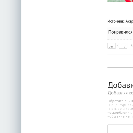
Источник:
Аст
Понравился 
З
Добав
Добавляя к
Обратите вним
- нецензурная 
- прямое и ко
- оскорбления,
- общение не п