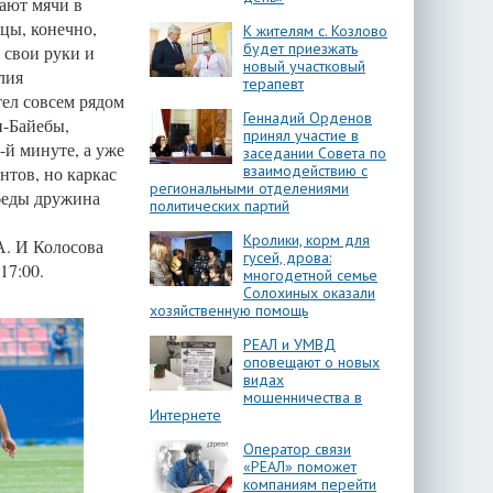
ают мячи в
нцы, конечно,
К жителям с. Козлово
будет приезжать
 свои руки и
новый участковый
лия
терапевт
тел совсем рядом
Геннадий Орденов
и-Байебы,
принял участие в
-й минуте, а уже
заседании Совета по
взаимодействию с
нтов, но каркас
региональными отделениями
обеды дружина
политических партий
Кролики, корм для
А. И Колосова
гусей, дрова:
17:00.
многодетной семье
Солохиных оказали
хозяйственную помощь
РЕАЛ и УМВД
оповещают о новых
видах
мошенничества в
Интернете
Оператор связи
«РЕАЛ» поможет
компаниям перейти