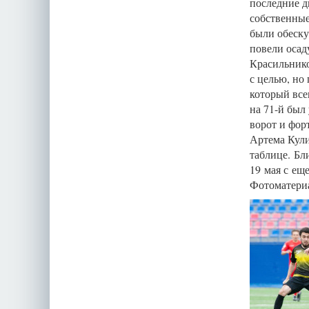
последние д
собственные
были обеску
повели осад
Красильнико
с целью, но
который все
на 71-й был
ворот и фор
Артема Кули
таблице. Бл
19 мая с ещ
Фотоматериа