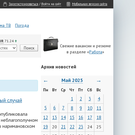
Зарегистрироваться
/
Войти на сайт
Мобильная версия сайта
ма ТВ
Погода
UR
71.24
Свежие вакансии и резюме
в разделе «
Работа
»
Архив новостей
←
→
Май 2025
Пн
Вт
Ср
Чт
Пт
Сб
Вс
1
2
3
4
ый случай
5
6
7
8
9
10
11
опубликовала
12
13
14
15
16
17
18
в неблагополучном
 в наримановском
19
21
22
23
20
24
25