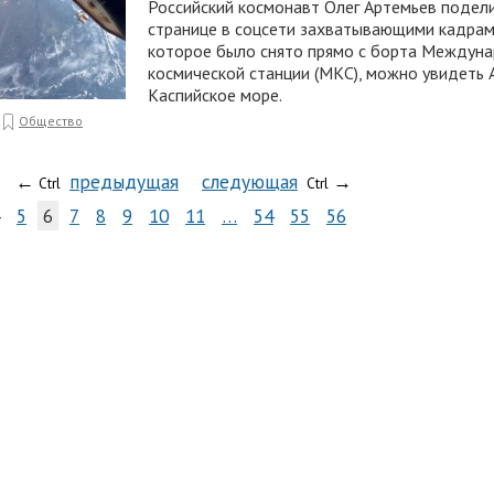
Российский космонавт Олег Артемьев подели
странице в соцсети захватывающими кадрами
которое было снято прямо с борта Междун
космической станции (МКС), можно увидеть 
Каспийское море.
Общество
←
предыдущая
следующая
→
Ctrl
Ctrl
5
6
7
8
9
10
11
…
54
55
56