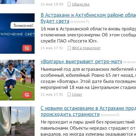
21 мая, 19:30
Общество
В Астрахани и Ахтубинском районе обла
будет света
Астрахань.Ру
16 мая в Астраханской области вновь пройд
отключения электроэнергии. Об этом сообщи
службе ПАО «Россети Юг».
21 мая, 17:31
ЖКХ и транспорт
«Волгарь» выигрывает ретро-матч
Астрахан
Нынешний год для астраханских любителей
особенный, юбилейный. Ровно 65 лет назад, 
создан «Волгарь». Этой дате была посвящен
мероприятий 18 мая на Центральном стадио
21 мая, 17:31
Спорт
С новыми остановками в Астрахани пр
происходить странности
Астрахань.Ру
Не проходит и пары дней без происшествий
павильонами. Объекты нередко страдают от
вандалов, но иногда хулиганы оказываются н