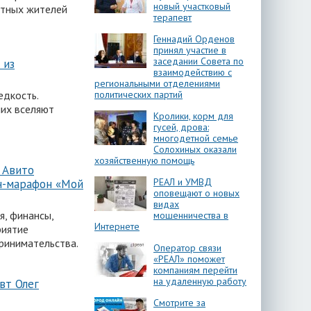
новый участковый
стных жителей
терапевт
Геннадий Орденов
принял участие в
заседании Совета по
 из
взаимодействию с
региональными отделениями
едкость.
политических партий
них вселяют
Кролики, корм для
гусей, дрова:
многодетной семье
Солохиных оказали
хозяйственную помощь
 Авито
РЕАЛ и УМВД
н-марафон «Мой
оповещают о новых
видах
, финансы,
мошенничества в
Интернете
риятие
ринимательства.
Оператор связи
«РЕАЛ» поможет
компаниям перейти
на удаленную работу
вт Олег
Смотрите за