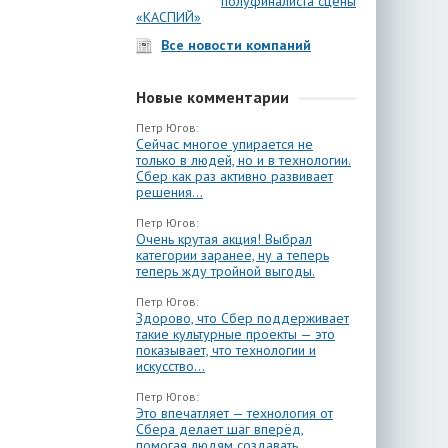
полуфиналиста сцены
«КАСПИЙ»
Все новости компаний
Новые комментарии
Петр Югов:
Сейчас многое упирается не
только в людей, но и в технологии.
Сбер как раз активно развивает
решения...
Петр Югов:
Очень крутая акция! Выбрал
категории заранее, ну а теперь
теперь жду тройной выгоды.
Петр Югов:
Здорово, что Сбер поддерживает
такие культурные проекты — это
показывает, что технологии и
искусство...
Петр Югов:
Это впечатляет — технология от
Сбера делает шаг вперёд,
помогая людям создавать