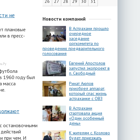
26
27
28
29
30
31
сти не
Новости компаний
В Астрахани прошло
ут плановые
очередное
ли в пресс-
заседание
оргкомитета по
проведению предварительного
голосования
Евгений Апостолов
ь.Ру
запустил экопроект в
 футбола
п. Свободный
в 1960 году был
а масса
Ринат Аюпов
приобрел аппарат,
не.
который спас жизнь
астраханке с ОВЗ
В Астрахани
одолжают
стартовала акция
«Один особенный
день»
 с остановочными
 действий
К жителям с. Козлово
и при чем. И
будет приезжать