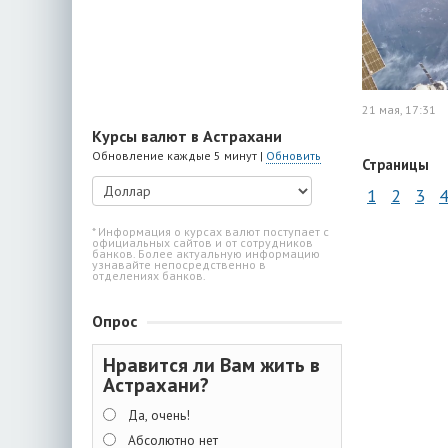
21 мая, 17:31
Курсы валют в Астрахани
Обновление каждые 5 минут |
Обновить
Страницы
1
2
3
4
* Информация о курсах валют поступает с
официальных сайтов и от сотрудников
банков. Более актуальную информацию
узнавайте непосредственно в
отделениях банков.
Опрос
Нравится ли Вам жить в
Астрахани?
Да, очень!
Абсолютно нет