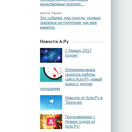
качественные презент...
Артём Ларин:
Это событие для города, должно
сказаться на турпотоке, как мне
кажется.
Новости А.Ру
С Новым 2017
годом!
Оптимизирована
скорость работы
сайта Астр.Ру, новый
поиск и другие
улучшения
Новости от Астр.Ру в
Telegram
Поздравление с
Новым годом от
Астр.Ру!