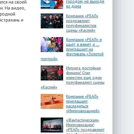
городом, не выходя
лся на своей
из дома
. На видео,
ародной
Компания «РЕАЛ»
Астрахань и
поздравляет
полуфиналистов
сцены «Каспий»
Компания «РЕАЛ» и
шьет, и вяжет, и …
приглашает на
фестиваль «Золотой
портной»
Интрига достойная
финала! Стал
известен еще один
полуфиналист сцены
«Каспий»
Компания «РЕАЛ»
приглашает
насладиться
«Импровизацией»
«Фантастическая»
Импровизация!
«РЕАЛ» поздравляет