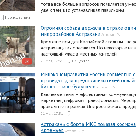
тогда все больше вопросов появляется у ме
уже к тем, кто устанавливал павильоны.
Происшествия
Огромная собака держала в страхе один
микрорайонов Астрахани
Астрахань.Ру
Бродячие псы для Каспийской столицы - не р
Астраханцы их опасаются. Но некоторые из 
настоящий ужас в местных жителей.
21 мая, 17:31
Общество
Минэкономразвития России совместно с
проведут для предпринимателей онлай
бизнес – мое будущее»
Астрахань.Ру
Ключевые темы – эффективная коммуникация
маркетинг, цифровая трансформация. Мероп
проводится в рамках Дня российского предп
21 мая, 17:31
Астрахань с борта МКС показал космона
Артемьев
Астрахань.Ру