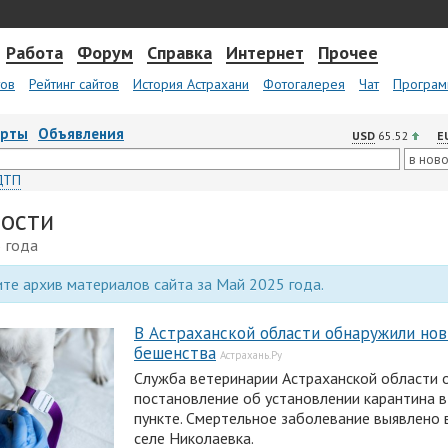
Работа
Форум
Справка
Интернет
Прочее
тов
Рейтинг сайтов
История Астрахани
Фотогалерея
Чат
Програм
арты
Объявления
USD
65.52
E
ДТП
вости
 года
те архив материалов сайта за Май 2025 года.
В Астраханской области обнаружили нов
бешенства
Астрахань.Ру
Служба ветеринарии Астраханской области 
постановление об установлении карантина 
пункте. Смертельное заболевание выявлено
селе Николаевка.