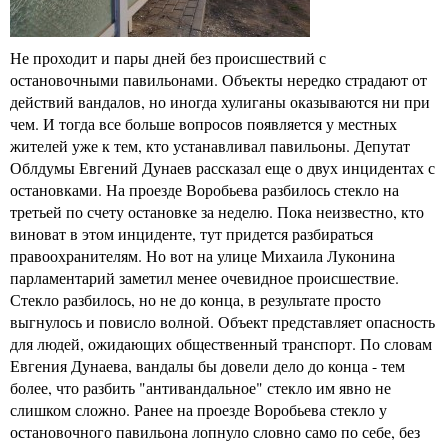
Не проходит и пары дней без происшествий с
остановочными павильонами. Объекты нередко страдают от
действий вандалов, но иногда хулиганы оказываются ни при
чем. И тогда все больше вопросов появляется у местных
жителей уже к тем, кто устанавливал павильоны. Депутат
Облдумы Евгений Дунаев рассказал еще о двух инцидентах с
остановками. На проезде Воробьева разбилось стекло на
третьей по счету остановке за неделю. Пока неизвестно, кто
виноват в этом инциденте, тут придется разбираться
правоохранителям. Но вот на улице Михаила Луконина
парламентарий заметил менее очевидное происшествие.
Стекло разбилось, но не до конца, в результате просто
выгнулось и повисло волной. Объект представляет опасность
для людей, ожидающих общественный транспорт. По словам
Евгения Дунаева, вандалы бы довели дело до конца - тем
более, что разбить "антивандальное" стекло им явно не
слишком сложно. Ранее на проезде Воробьева стекло у
остановочного павильона лопнуло словно само по себе, без