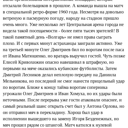
отсылали болельщиков в прошлое. А команда вышла на матч
в специальной ретро-форме 1960 года. Несмотря на довольно
ветреную и пасмурную погоду, народу на стадион пришло
очень много. Уже несколько лет Центральная арена города не
видела такой посещаемости - более пяти тысяч зрителей! В
такой памятный день «Волгарь» не имел права сыграть
плохо. И с первых минут астраханцы заиграли активно. Уже
на третьей минуте Олег Дмитриев бил по воротам после паса
от Ивана Матюшенко, но вратарь выручил гостей. Чуть позже
Елисей Кривохижин опасно навешивал в штрафную, но
первыми на мяче оказались кубанские футболисты. Затем
Дмитрий Лесников делал неплохую передачу на Даниила
Мельникова, но последний не смог нанести прицельный удар
по воротам. Ближе к концу тайма воротам соперника
угрожали Олег Дмитриев и Иван Хомуха, но их удары были
неточными. После перерыва уже гости атаковали опаснее, и
самый реальный шанс открыть счет был у Антона Орлова, но
он отправил мяч в перекладину. Хорош был удар в
исполнении вышедшего на замену Игоря Безденежных, но
мяч прошел рядом со штангой. Матч катился к нулевой