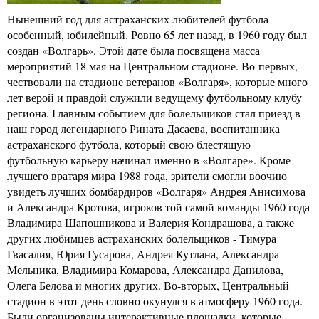
Нынешний год для астраханских любителей футбола
особенный, юбилейный. Ровно 65 лет назад, в 1960 году был
создан «Волгарь». Этой дате была посвящена масса
мероприятий 18 мая на Центральном стадионе. Во-первых,
чествовали на стадионе ветеранов «Волгаря», которые много
лет верой и правдой служили ведущему футбольному клубу
региона. Главным событием для болельщиков стал приезд в
наш город легендарного Рината Дасаева, воспитанника
астраханского футбола, который свою блестящую
футбольную карьеру начинал именно в «Волгаре». Кроме
лучшего вратаря мира 1988 года, зрители смогли воочию
увидеть лучших бомбардиров «Волгаря» Андрея Анисимова
и Александра Кротова, игроков той самой команды 1960 года
Владимира Шапошникова и Валерия Кондрашова, а также
других любимцев астраханских болельщиков - Тимура
Гвасалия, Юрия Гусарова, Андрея Кутлана, Александра
Мельника, Владимира Комарова, Александра Данилова,
Олега Белова и многих других. Во-вторых, Центральный
стадион в этот день словно окунулся в атмосферу 1960 года.
Были организованы интерактивные площадки, которые