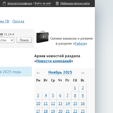
Зарегистрироваться
/
Войти на сайт
Мобильная версия сайта
ма ТВ
Погода
UR
71.24
Свежие вакансии и резюме
в разделе «
Работа
»
Архив новостей раздела
«
Новости компаний
»
я 2025 года.
←
→
Ноябрь 2025
Пн
Вт
Ср
Чт
Пт
Сб
Вс
1
2
3
4
5
6
7
8
9
10
11
12
13
14
15
16
17
18
19
20
21
22
23