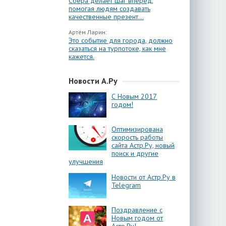
Сбера делает шаг вперёд,
помогая людям создавать
качественные презент...
Артём Ларин:
Это событие для города, должно
сказаться на турпотоке, как мне
кажется.
Новости А.Ру
С Новым 2017
годом!
Оптимизирована
скорость работы
сайта Астр.Ру, новый
поиск и другие
улучшения
Новости от Астр.Ру в
Telegram
Поздравление с
Новым годом от