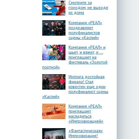
Смотрите за
городом, не выходя
из дома
Компания «РЕАЛ»
поздравляет
полуфиналистов
сцены «Каспий»
Компания «РЕАЛ» и
шьет, и вяжет, и …
приглашает на
фестиваль «Золотой
портной»
Интрига достойная
финала! Стал
известен еще один
полуфиналист сцены
«Каспий»
Компания «РЕАЛ»
приглашает
насладиться
«Импровизацией»
«Фантастическая»
Импровизация!