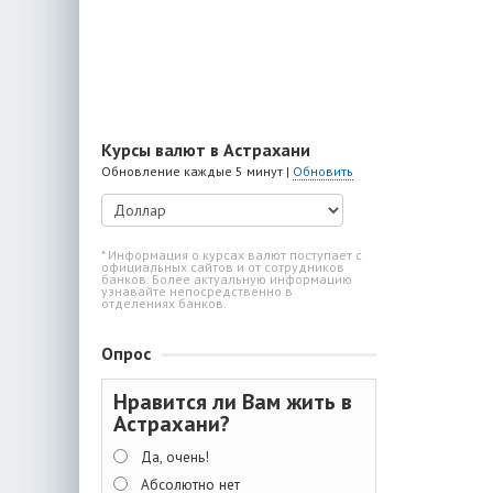
Курсы валют в Астрахани
Обновление каждые 5 минут |
Обновить
* Информация о курсах валют поступает с
официальных сайтов и от сотрудников
банков. Более актуальную информацию
узнавайте непосредственно в
отделениях банков.
Опрос
Нравится ли Вам жить в
Астрахани?
Да, очень!
Абсолютно нет