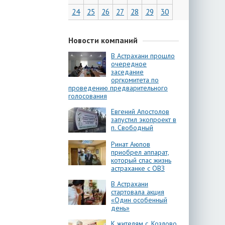
24
25
26
27
28
29
30
Новости компаний
В Астрахани прошло
очередное
заседание
оргкомитета по
проведению предварительного
голосования
Евгений Апостолов
запустил экопроект в
п. Свободный
Ринат Аюпов
приобрел аппарат,
который спас жизнь
астраханке с ОВЗ
В Астрахани
стартовала акция
«Один особенный
день»
К жителям с. Козлово