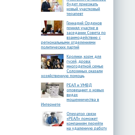
будет приезжать
новый участковый
терапевт
Геннадий Орденов
принял участие в
заседании Совета по
взаимодействию с
региональными отделениями
политических партий
Кролики, корм для
гусей, дрова:
многодетной семье
Солохиных оказали
хозяйственную помощь
РЕАЛ и УМВД
оповещают о новых
видах
мошенничества в
Интернете
Оператор связи
«РЕАЛ» поможет
компаниям перейти
на удаленную работу