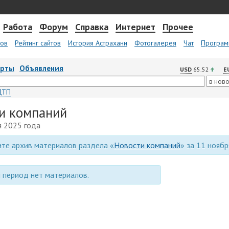
Работа
Форум
Справка
Интернет
Прочее
тов
Рейтинг сайтов
История Астрахани
Фотогалерея
Чат
Програм
арты
Объявления
USD
65.52
E
ДТП
и компаний
я 2025 года
те архив материалов раздела «
Новости компаний
» за 11 ноябр
 период нет материалов.