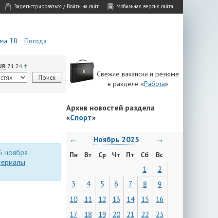
Зарегистрироваться
/
Войти на сайт
Мобильная версия сайта
ма ТВ
Погода
UR
71.24
Свежие вакансии и резюме
в разделе «
Работа
»
Архив новостей раздела
«
Спорт
»
←
→
Ноябрь 2025
6 ноября
Пн
Вт
Ср
Чт
Пт
Сб
Вс
териалы
1
2
3
4
5
6
7
8
9
10
11
12
13
14
15
16
17
18
19
20
21
22
23