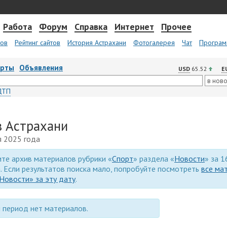
Работа
Форум
Справка
Интернет
Прочее
тов
Рейтинг сайтов
История Астрахани
Фотогалерея
Чат
Програм
арты
Объявления
USD
65.52
E
ДТП
в Астрахани
я 2025 года
те архив материалов рубрики «
Спорт
» раздела «
Новости
» за 1
. Если результатов поиска мало, попробуйте посмотреть
все ма
Новости» за эту дату
.
 период нет материалов.