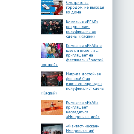
Смотрите за
городом, не выходя
из дома
Компания «РЕАЛ»
поздравляет
полуфиналистов
сцены «Каспий»
Компания «РЕАЛ» и
шьет, и вяжет, и …
приглашает на
фестиваль «Золотой
портной»
Интрига достойная
финала! Стал
известен еще один
полуфиналист сцены
«Каспий»
Компания «РЕАЛ»
приглашает
насладиться
«Импровизацией»
«Фантастическая»
Импровизация!