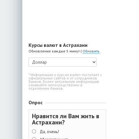
Курсы валют в Астрахани
Обновление каждые 5 минут |
Обновить
* Информация о курсах валют поступает с
официальных сайтов и от сотрудников
банков. Более актуальную информацию
узнавайте непосредственно в
отделениях банков.
Опрос
Нравится ли Вам жить в
Астрахани?
Да, очень!