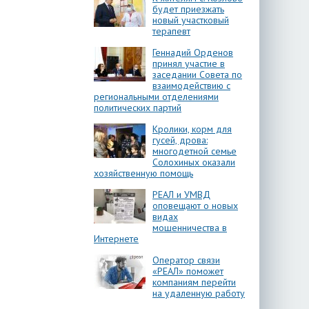
будет приезжать
новый участковый
терапевт
Геннадий Орденов
принял участие в
заседании Совета по
взаимодействию с
региональными отделениями
политических партий
Кролики, корм для
гусей, дрова:
многодетной семье
Солохиных оказали
хозяйственную помощь
РЕАЛ и УМВД
оповещают о новых
видах
мошенничества в
Интернете
Оператор связи
«РЕАЛ» поможет
компаниям перейти
на удаленную работу