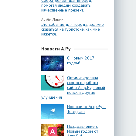
Сбера делает шаг вперёд,
помогая людям создавать
качественные презент...
Артём Ларин:
Это событие для города, должно
сказаться на турпотоке, как мне
кажется.
Новости А.Ру
С Новым 2017
годом!
Оптимизирована
скорость работы
сайта Астр.Ру, новый
поиск и другие
улучшения
Новости от Астр.Ру в
Telegram
Поздравление с
Новым годом от