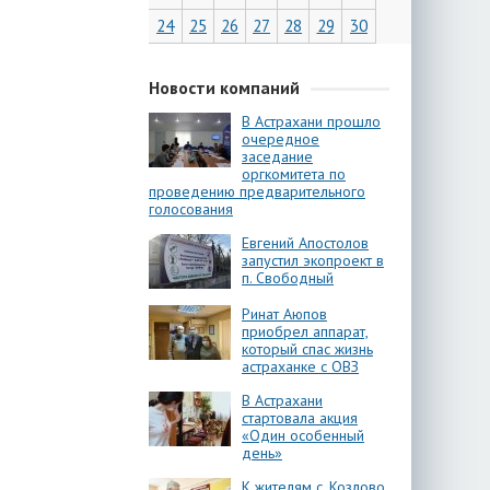
24
25
26
27
28
29
30
Новости компаний
В Астрахани прошло
очередное
заседание
оргкомитета по
проведению предварительного
голосования
Евгений Апостолов
запустил экопроект в
п. Свободный
Ринат Аюпов
приобрел аппарат,
который спас жизнь
астраханке с ОВЗ
В Астрахани
стартовала акция
«Один особенный
день»
К жителям с. Козлово