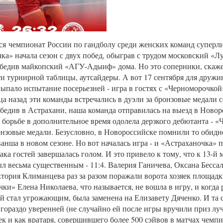
я чемпионат России по гандболу среди женских команд суперл
ка» начала сезон с двух побед, обыграв с трудом московский «Л
бедив майкопский «АГУ-Адыиф» дома. Но это соперники, скажем
и турнирной таблицы, аутсайдеры. А вот 17 сентября для друж
ыпало испытание посерьезней - игра в гостях с «Черноморочкой
ца назад эти команды встречались в дуэли за бронзовые медали с
бедив в Астрахани, наша команда отправилась на выезд в Новор
борьбе в дополнительное время одолела дерзкого дебютанта - «
онзовые медали. Безусловно, в Новороссийске помнили то обидн
анша в новом сезоне. Но вот началась игра - и «Астраханочка» п
ака гостей завершалась голом. И это привело к тому, что к 13-й
л весьма существенным - 11:4. Валерия Ганичева, Оксана Бессал
тория Климанцева раз за разом поражали ворота хозяек площадк
ки» Елена Николаева, что называется, не вошла в игру, и когда р
ей стал угрожающим, была заменена на Елизавету Дяченко. И та 
 гораздо уверенней (не случайно ей после игры вручили приз лу
яек и как вратаря, совершившего более 500 сэйвов в матчах чемпи