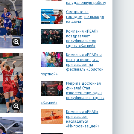
на удаленную работу
Смотрите за
городом, не выходя
из дома
Компания «РЕАЛ»
поздравляет
полуфиналистов
сцены «Каспий»
Компания «РЕАЛ» и
шьет, и вяжет, и …
приглашает на
фестиваль «Золотой
портной»
Интрига достойная
финала! Стал
известен еще один
полуфиналист сцены
«Каспий»
Компания «РЕАЛ»
приглашает
насладиться
«Импровизацией»