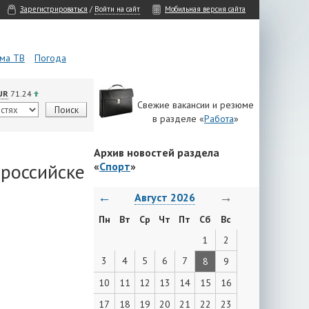
Зарегистрироваться
/
Войти на сайт
Мобильная версия сайта
ма ТВ
Погода
UR
71.24
Свежие вакансии и резюме
в разделе «
Работа
»
Архив новостей раздела
ороссийске
«
Спорт
»
←
→
Август 2026
Пн
Вт
Ср
Чт
Пт
Сб
Вс
1
2
3
4
5
6
7
8
9
10
11
12
13
14
15
16
17
18
19
20
21
22
23