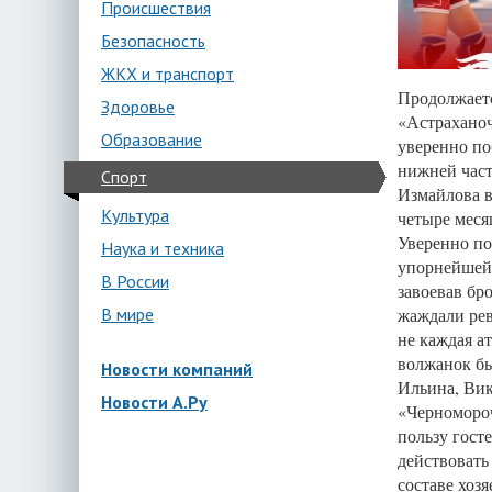
Происшествия
Безопасность
ЖКХ и транспорт
Продолжаетс
Здоровье
«Астраханоч
Образование
уверенно по
нижней част
Спорт
Измайлова в
Культура
четыре меся
Уверенно по
Наука и техника
упорнейшей 
В России
завоевав бр
В мире
жаждали рев
не каждая ат
волжанок бы
Новости компаний
Ильина, Вик
Новости А.Ру
«Черномороч
пользу гост
действовать
составе хоз