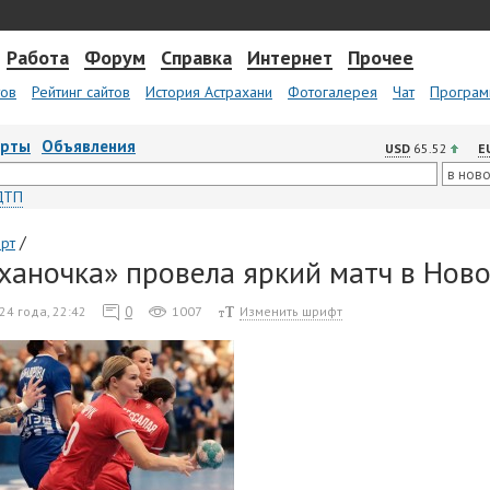
Работа
Форум
Справка
Интернет
Прочее
тов
Рейтинг сайтов
История Астрахани
Фотогалерея
Чат
Програм
арты
Объявления
USD
65.52
E
ДТП
/
рт
ханочка» провела яркий матч в Нов
0
24 года, 22:42
1007
Изменить шрифт