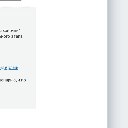
аханочки"
ьного этапа
лидерами
ценарию, и по