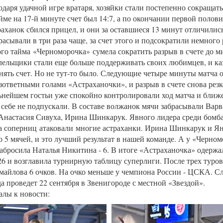
одаря удачной игре вратаря, хозяйки стали постепенно сокращать 
йме на 17-й минуте счет был 14:7, а по окончании первой полови
траханок сбился прицел, и они за оставшиеся 13 минут отличили
расывали в три раза чаще, за счет этого и подсократили немного
ого тайма «Черноморочка» сумела сократить разрыв в счете до м
ельщики стали еще больше поддерживать своих любимцев, и каз
внять счет. Но не тут-то было. Следующие четыре минуты матча 
зответными голами «Астраханочки», и разрыв в счете снова резк
льнейшем гостьи уже спокойно контролировали ход матча и ближе,
 себе не подпускали. В составе волжанок мячи забрасывали Вар
Анастасия Сивуха, Ирина Шинкарук. Явного лидера среди бомб
а соперниц атаковали многие астраханки. Ирина Шинкарук и Я
о 5 мячей, и это лучший результат в нашей команде. А у «Черно
забросила Наталья Никитина - 6. В итоге «Астраханочка» одерж
:26 и возглавила турнирную таблицу суперлиги. После трех туро
айлова 6 очков. На очко меньше у чемпиона России - ЦСКА. 
а проведет 22 сентября в Звенигороде с местной «Звездой».
лы к новости: