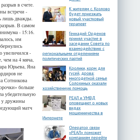
разрыв в счете.
К жителям с. Козлово
ны встречи -
будет приезжать
сь лишь дважды.
новый участковый
терапевт
 разрыв. В самом
инимума - 15:16.
Геннадий Орденов
алось, им
принял участие в
заседании Совета по
обернулись
взаимодействию с
о увеличился -
региональными отделениями
политических партий
 чем на 4 мяча,
вара Юрьева, Яна
Кролики, корм для
ардиров не
гусей, дрова:
многодетной семье
на Сотникова
Солохиных оказали
морочки» больше
хозяйственную помощь
ала убедительную
РЕАЛ и УМВД
в у дружины
оповещают о новых
Следующий матч
видах
мошенничества в
Интернете
Оператор связи
«РЕАЛ» поможет
компаниям перейти