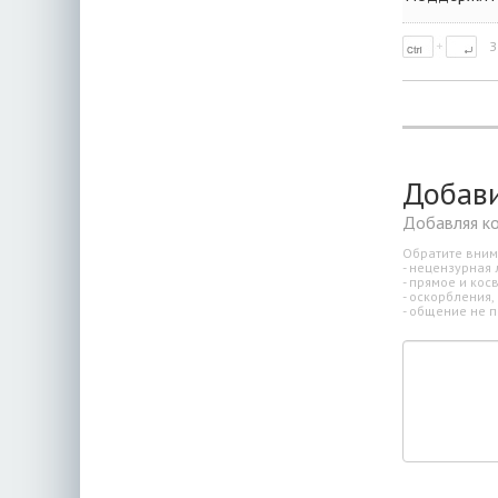
З
Добав
Добавляя к
Обратите вним
- нецензурная 
- прямое и ко
- оскорбления,
- общение не п