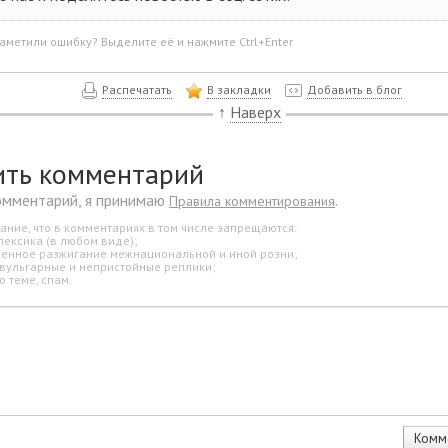
аметили ошибку? Выделите её и нажмите Ctrl+Enter
Распечатать
В закладки
Добавить в блог
↑
Наверх
ить комментарий
омментарий, я принимаю
.
Правила комментирования
ание, что в комментариях в том числе запрещаются:
лексика (в любом виде);
свенное разжигание межнациональной и иной розни;
 вульгарные и непристойные реплики;
о теме, спам.