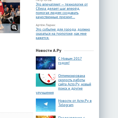
Это впечатляет — технология от
Сбера делает шаг вперёд,
помогая людям создавать
качественные презент...
Артём Ларин:
Это событие для города, должно
сказаться на турпотоке, как мне
кажется.
Новости А.Ру
С Новым 2017
годом!
Оптимизирована
скорость работы
сайта Астр.Ру, новый
поиск и другие
улучшения
Новости от Астр.Ру в
Telegram
Поздравление с