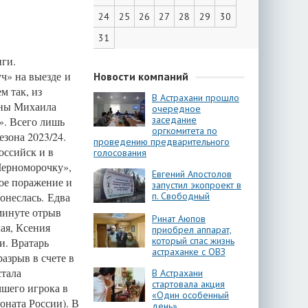
24
25
26
27
28
29
30
31
иги.
уч» на выезде и
Новости компаний
 так, из
В Астрахани прошло
ины Михаила
очередное
заседание
». Всего лишь
оргкомитета по
езона 2023/24.
проведению предварительного
оссийск и в
голосования
Черноморочку»,
Евгений Апостолов
ое поражение и
запустил экопроект в
онеслась. Едва
п. Свободный
 минуте отрыв
Ринат Аюпов
ая, Ксения
приобрел аппарат,
который спас жизнь
и. Вратарь
астраханке с ОВЗ
азрыв в счете в
стала
В Астрахани
стартовала акция
чшего игрока в
«Один особенный
оната России). В
день»