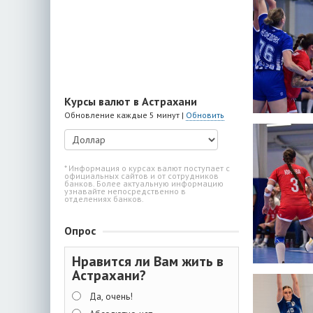
Курсы валют в Астрахани
Обновление каждые 5 минут |
Обновить
* Информация о курсах валют поступает с
официальных сайтов и от сотрудников
банков. Более актуальную информацию
узнавайте непосредственно в
отделениях банков.
Опрос
Нравится ли Вам жить в
Астрахани?
Да, очень!