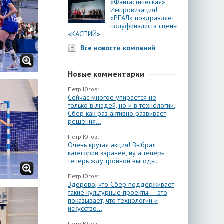
«Фантастическая»
Импровизация!
«РЕАЛ» поздравляет
полуфиналиста сцены
«КАСПИЙ»
Все новости компаний
Новые комментарии
Петр Югов:
Сейчас многое упирается не
только в людей, но и в технологии.
Сбер как раз активно развивает
решения...
Петр Югов:
Очень крутая акция! Выбрал
категории заранее, ну а теперь
теперь жду тройной выгоды.
Петр Югов:
Здорово, что Сбер поддерживает
такие культурные проекты — это
показывает, что технологии и
искусство...
Петр Югов: