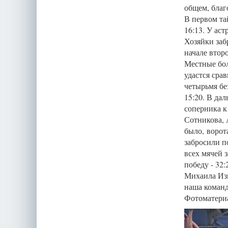
общем, благ
В первом та
16:13. У ас
Хозяйки заб
начале втор
Местные бол
удастся сра
четырьмя бе
15:20. В да
соперника к
Сотникова, 
было, ворот
забросили п
всех мячей 
победу - 32
Михаила Изм
наша команд
Фотоматериа