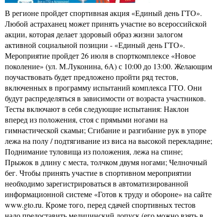
В регионе пройдет спортивная акция «Единый день ГТО».
Любой астраханец может принять участие во всероссийской
акции, которая делает здоровый образ жизни залогом
активной социальной позиции - «Единый день ГТО».
Мероприятие пройдет 26 июля в спорткомплексе «Новое
поколение» (ул. М.Луконина, 6А) с 10:00 до 13:00. Желающим
поучаствовать будет предложено пройти ряд тестов,
включенных в программу испытаний комплекса ГТО. Они
будут распределяться в зависимости от возраста участников.
Тесты включают в себя следующие испытания: Наклон
вперед из положения, стоя с прямыми ногами на
гимнастической скамьи; Сгибание и разгибание рук в упоре
лежа на полу / подтягивание из виса на высокой перекладине;
Поднимание туловища из положения, лежа на спине;
Прыжок в длину с места, толчком двумя ногами; Челночный
бег. Чтобы принять участие в спортивном мероприятии
необходимо зарегистрироваться в автоматизированной
информационной системе «Готов к труду и обороне» на сайте
www.gto.ru. Кроме того, перед сдачей спортивных тестов
надо предоставить медицинский допуск (его можно взять в