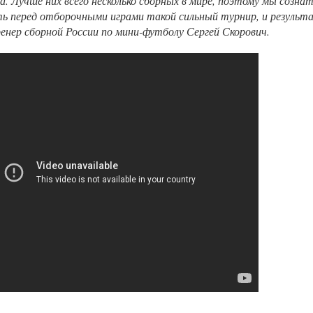
а. Лучше них всего несколько сборных в мире, поэтому мы созна
ь перед отборочными играми такой сильный турнир, и результ
нер сборной России по мини-футболу Сергей Скорович.