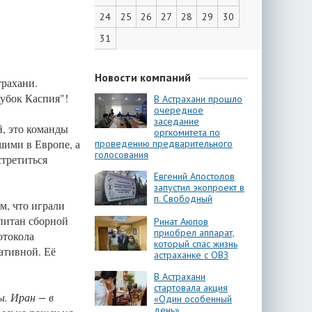
24
25
26
27
28
29
30
31
Новости компаний
рахани.
Кубок Каспия"!
В Астрахани прошло
очередное
заседание
й, это команды
оргкомитета по
шими в Европе, а
проведению предварительного
голосования
третиться
Евгений Апостолов
запустил экопроект в
п. Свободный
м, что играли
апитан сборной
Ринат Аюпов
приобрел аппарат,
отокола
который спас жизнь
ативной. Её
астраханке с ОВЗ
В Астрахани
стартовала акция
ы. Иран − в
«Один особенный
день»