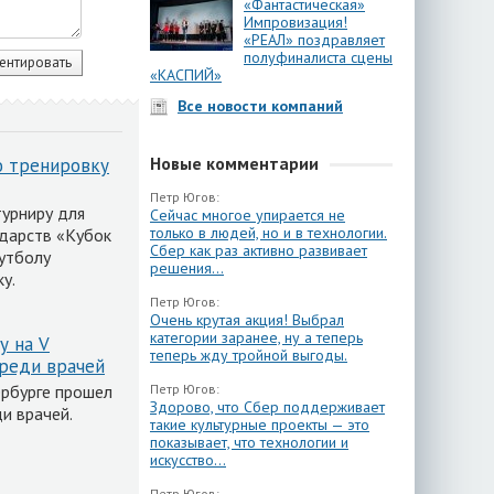
«Фантастическая»
Импровизация!
«РЕАЛ» поздравляет
полуфиналиста сцены
«КАСПИЙ»
Все новости компаний
Новые комментарии
ю тренировку
Петр Югов:
урниру для
Сейчас многое упирается не
только в людей, но и в технологии.
ударств «Кубок
Сбер как раз активно развивает
утболу
решения...
у.
Петр Югов:
Очень крутая акция! Выбрал
категории заранее, ну а теперь
у на V
теперь жду тройной выгоды.
среди врачей
ербурге прошел
Петр Югов:
Здорово, что Сбер поддерживает
и врачей.
такие культурные проекты — это
показывает, что технологии и
искусство...
Петр Югов: