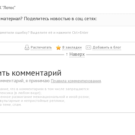
К "Лотос"
материал? Поделитесь новостью в соц. сетях:
аметили ошибку? Выделите её и нажмите Ctrl+Enter
Распечатать
В закладки
Добавить в блог
↑
Наверх
ить комментарий
омментарий, я принимаю
.
Правила комментирования
ание, что в комментариях в том числе запрещаются:
лексика (в любом виде);
свенное разжигание межнациональной и иной розни;
 вульгарные и непристойные реплики;
о теме, спам.