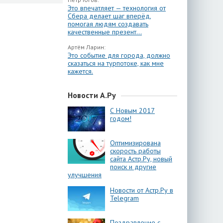
Это впечатляет — технология от
Сбера делает шаг вперёд,
помогая людям создавать
качественные презент...
Артём Ларин:
Это событие для города, должно
сказаться на турпотоке, как мне
кажется.
Новости А.Ру
С Новым 2017
годом!
Оптимизирована
скорость работы
сайта Астр.Ру, новый
поиск и другие
улучшения
Новости от Астр.Ру в
Telegram
Поздравление с