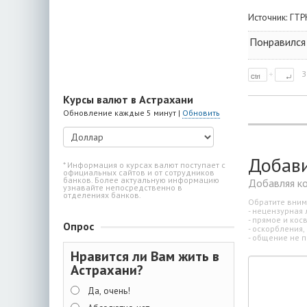
Источник:
ГТР
Понравился 
З
Курсы валют в Астрахани
Обновление каждые 5 минут |
Обновить
Добав
* Информация о курсах валют поступает с
официальных сайтов и от сотрудников
банков. Более актуальную информацию
Добавляя к
узнавайте непосредственно в
отделениях банков.
Обратите вним
- нецензурная 
- прямое и ко
Опрос
- оскорбления,
- общение не п
Нравится ли Вам жить в
Астрахани?
Да, очень!