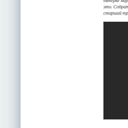
пятёрке мир
это. Собрат
старший тре