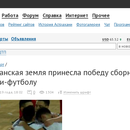
Работа
Форум
Справка
Интернет
Прочее
тов
Рейтинг сайтов
История Астрахани
Фотогалерея
Чат
Програм
арты
Объявления
USD
65.52
E
ДТП
/
рт
анская земля принесла победу сбор
и-футболу
0
19 года, 18:02
1304
Изменить шрифт