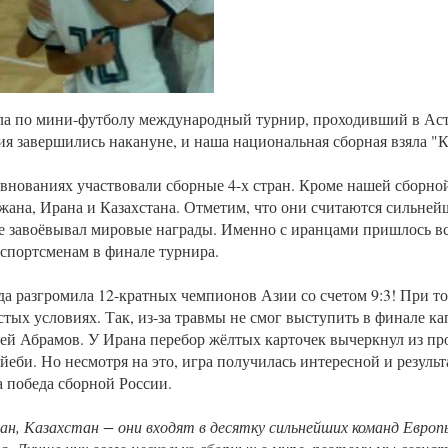
ла по мини-футболу международный турнир, проходивший в Аст
я завершились накануне, и наша национальная сборная взяла "
евнованиях участвовали сборные 4-х стран. Кроме нашей сборно
жана, Ирана и Казахстана. Отметим, что они считаются сильней
е завоёвывал мировые награды. Именно с иранцами пришлось вс
спортсменам в финале турнира.
а разгромила 12-кратных чемпионов Азии со счетом 9:3! При то
стых условиях. Так, из-за травмы не смог выступить в финале к
ей Абрамов. У Ирана перебор жёлтых карточек вычеркнул из пр
йеби. Но несмотря на это, игра получилась интересной и результ
а победа сборной России.
н, Казахстан − они входят в десятку сильнейших команд Европ