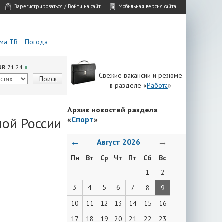
Зарегистрироваться
/
Войти на сайт
Мобильная версия сайта
ма ТВ
Погода
UR
71.24
Свежие вакансии и резюме
в разделе «
Работа
»
Архив новостей раздела
ной России
«
Спорт
»
←
→
Август 2026
Пн
Вт
Ср
Чт
Пт
Сб
Вс
1
2
3
4
5
6
7
8
9
10
11
12
13
14
15
16
17
18
19
20
21
22
23