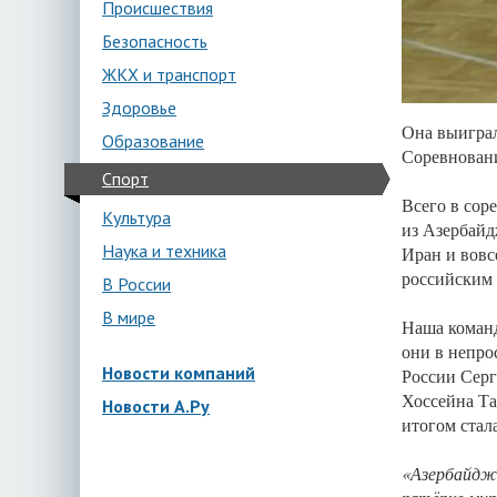
Происшествия
Безопасность
ЖКХ и транспорт
Здоровье
Она выигра
Образование
Соревновани
Спорт
Всего в сор
Культура
из Азербайд
Наука и техника
Иран и вовс
российским 
В России
В мире
Наша команд
они в непро
Новости компаний
России Серг
Хоссейна Та
Новости А.Ру
итогом стал
«Азербайджа