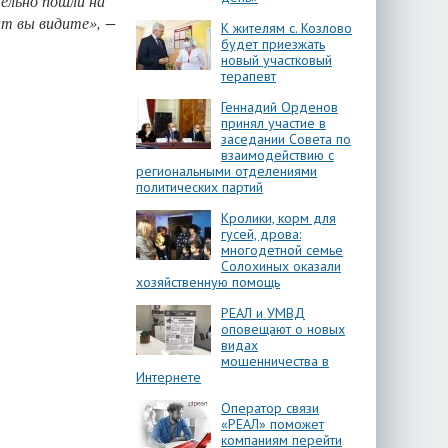
тельно пошли на
ат вы видите», −
К жителям с. Козлово
будет приезжать
новый участковый
терапевт
Геннадий Орденов
принял участие в
заседании Совета по
взаимодействию с
региональными отделениями
политических партий
Кролики, корм для
гусей, дрова:
многодетной семье
Солохиных оказали
хозяйственную помощь
РЕАЛ и УМВД
оповещают о новых
видах
мошенничества в
Интернете
Оператор связи
«РЕАЛ» поможет
компаниям перейти