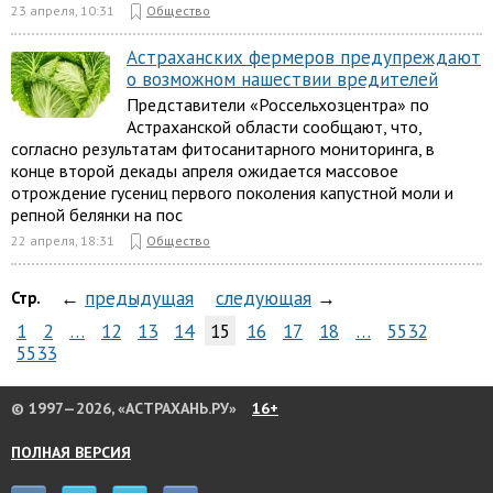
23 апреля, 10:31
Общество
Астраханских фермеров предупреждают
о возможном нашествии вредителей
Представители «Россельхозцентра» по
Астраханской области сообщают, что,
согласно результатам фитосанитарного мониторинга, в
конце второй декады апреля ожидается массовое
отрождение гусениц первого поколения капустной моли и
репной белянки на пос
22 апреля, 18:31
Общество
←
предыдущая
следующая
→
Стр.
1
2
…
12
13
14
15
16
17
18
…
5532
5533
© 1997—2026, «АСТРАХАНЬ.РУ»
16+
ПОЛНАЯ ВЕРСИЯ