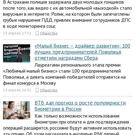
В Астрахани полиция задержала двух молодых гонщиков
после того, как видео с их автомобильной «выходкой» стало
вирусным в интернете. Ролик, на котором были запечатлены
грубые нарушения ПДД, привлек внимание сотрудников ДПС
в ходе мониторинга соцс
23 апреля, 17:51
Общество
«Малый бизнес – драйвер развития»: 100
лучших предпринимателей Поволжья
отметили наградами Сбера
Лауреатами регионального этапа премии
«Любимый малый бизнес» стали 100 предпринимателей
Поволжья, а девять компаний-победителей отправятся на
финал конкурса в Москву
23 апреля, 16:31
Общество
ВТБ дал прогноз о росте популярности
биометрии в России
Как только возможности использования
биометрии при оплате и для подтверждения
операций расширятся, россияне будут активнее использовать
эту опцию. Об этом рассказала в интервью РБК первый