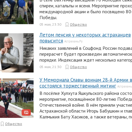
спиреи, катальпы и ясеня. Мероприятие прох
международной акции и было посвящено 80
Победы.
05 мая, 23:30
Общество
Летом пенсия у некоторых астраханцев
повысится
Астрахань.Ру
Никаких заявлений в Соцфонд России подава
перерасчет будет произведен автоматически
порядке. Индексация ждет несколько катего
05 мая, 21:30
Общество
У Мемориала Славы воинам 28‑й Армии в
состоялся торжественный митинг
Астрахань
В посёлке Хулхута Яшкульского района сост
мероприятие, посвящённое 80-летию Побед
Отечественной войне. В нём приняли участи
Астраханской области Игорь Бабушкин и гла
Калмыкия Бату Хасиков, а также ветераны, п
Общество