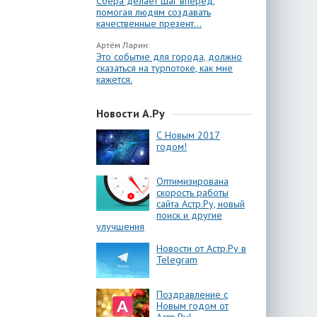
Сбера делает шаг вперёд,
помогая людям создавать
качественные презент...
Артём Ларин:
Это событие для города, должно
сказаться на турпотоке, как мне
кажется.
Новости А.Ру
С Новым 2017
годом!
Оптимизирована
скорость работы
сайта Астр.Ру, новый
поиск и другие
улучшения
Новости от Астр.Ру в
Telegram
Поздравление с
Новым годом от