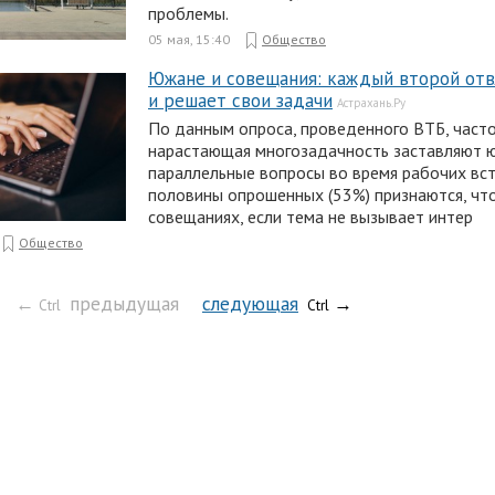
проблемы.
05 мая, 15:40
Общество
Южане и совещания: каждый второй отв
и решает свои задачи
Астрахань.Ру
По данным опроса, проведенного ВТБ, част
нарастающая многозадачность заставляют 
параллельные вопросы во время рабочих вст
половины опрошенных (53%) признаются, чт
совещаниях, если тема не вызывает интер
Общество
←
предыдущая
следующая
→
Ctrl
Ctrl