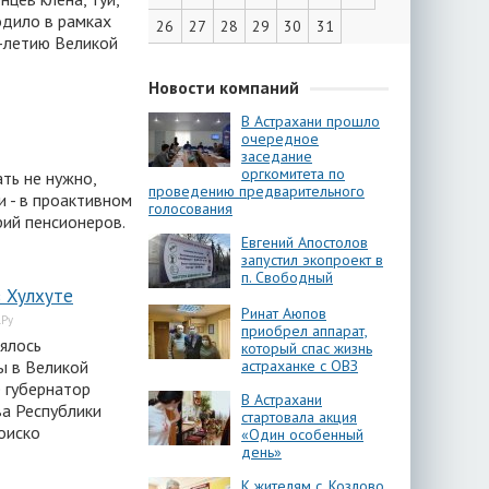
одило в рамках
26
27
28
29
30
31
-летию Великой
Новости компаний
В Астрахани прошло
очередное
заседание
оргкомитета по
ть не нужно,
проведению предварительного
 - в проактивном
голосования
рий пенсионеров.
Евгений Апостолов
запустил экопроект в
п. Свободный
 Хулхуте
Ринат Аюпов
.Ру
приобрел аппарат,
оялось
который спас жизнь
астраханке с ОВЗ
ы в Великой
е губернатор
В Астрахани
ва Республики
стартовала акция
оиско
«Один особенный
день»
К жителям с. Козлово