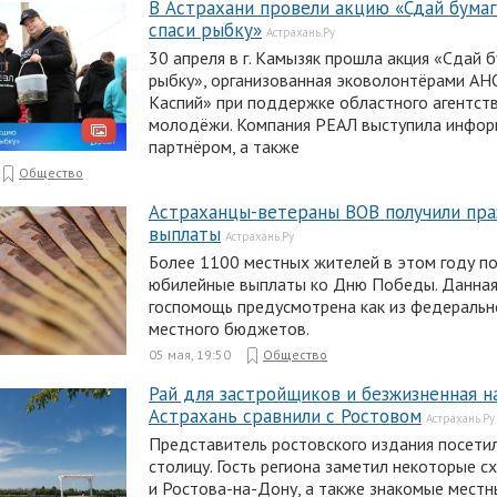
В Астрахани провели акцию «Сдай бумаг
спаси рыбку»
Астрахань.Ру
30 апреля в г. Камызяк прошла акция «Сдай б
рыбку», организованная эковолонтёрами А
Каспий» при поддержке областного агентст
молодёжи. Компания РЕАЛ выступила инфо
партнёром, а также
Общество
Астраханцы-ветераны ВОВ получили пр
выплаты
Астрахань.Ру
Более 1100 местных жителей в этом году п
юбилейные выплаты ко Дню Победы. Данная
госпомощь предусмотрена как из федеральног
местного бюджетов.
05 мая, 19:50
Общество
Рай для застройщиков и безжизненная н
Астрахань сравнили с Ростовом
Астрахань.Ру
Представитель ростовского издания посети
столицу. Гость региона заметил некоторые с
и Ростова-на-Дону, а также знакомые мест