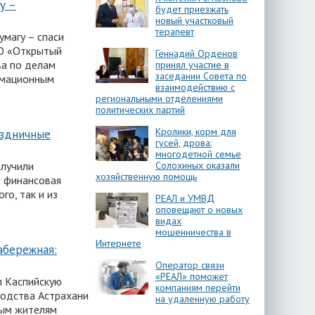
у –
будет приезжать
новый участковый
терапевт
умагу – спаси
НО «Открытый
Геннадий Орденов
ва по делам
принял участие в
заседании Совета по
рмационным
взаимодействию с
региональными отделениями
политических партий
Кролики, корм для
аздничные
гусей, дрова:
многодетной семье
Солохиных оказали
олучили
хозяйственную помощь
 финансовая
о, так и из
РЕАЛ и УМВД
оповещают о новых
видах
мошенничества в
Интернете
абережная:
Оператор связи
«РЕАЛ» поможет
л Каспийскую
компаниям перейти
ходства Астрахани
на удаленную работу
ным жителям