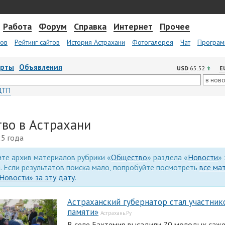
Работа
Форум
Справка
Интернет
Прочее
тов
Рейтинг сайтов
История Астрахани
Фотогалерея
Чат
Програм
арты
Объявления
USD
65.52
E
ДТП
во в Астрахани
25 года
те архив материалов рубрики «
Общество
» раздела «
Новости
» 
. Если результатов поиска мало, попробуйте посмотреть
все ма
Новости» за эту дату
.
Астраханский губернатор стал участник
памяти»
Астрахань.Ру
В селе Бахтемир высадили 70 молодых сажен