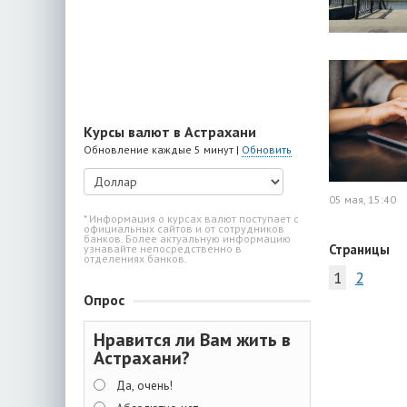
Курсы валют в Астрахани
Обновление каждые 5 минут |
Обновить
05 мая, 15:40
* Информация о курсах валют поступает с
официальных сайтов и от сотрудников
банков. Более актуальную информацию
Страницы
узнавайте непосредственно в
отделениях банков.
1
2
Опрос
Нравится ли Вам жить в
Астрахани?
Да, очень!