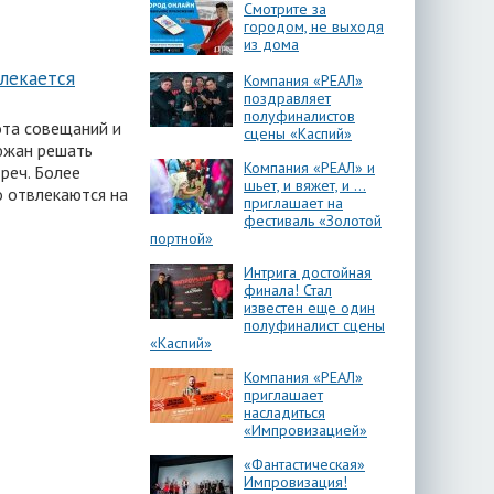
Смотрите за
городом, не выходя
из дома
лекается
Компания «РЕАЛ»
поздравляет
полуфиналистов
ота совещаний и
сцены «Каспий»
южан решать
Компания «РЕАЛ» и
реч. Более
шьет, и вяжет, и …
о отвлекаются на
приглашает на
фестиваль «Золотой
портной»
Интрига достойная
финала! Стал
известен еще один
полуфиналист сцены
«Каспий»
Компания «РЕАЛ»
приглашает
насладиться
«Импровизацией»
«Фантастическая»
Импровизация!