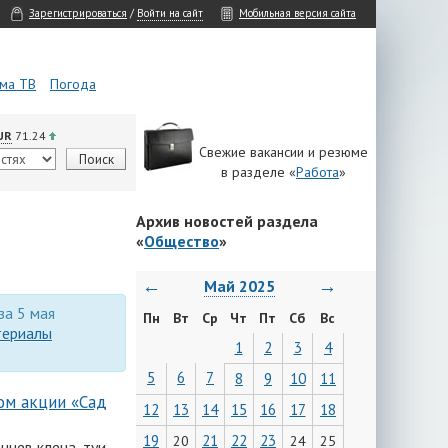
Зарегистрироваться
/
Войти на сайт
Мобильная версия сайта
ма ТВ
Погода
UR
71.24
Свежие вакансии и резюме
в разделе «
Работа
»
Архив новостей раздела
«
Общество
»
←
→
Май 2025
за 5 мая
Пн
Вт
Ср
Чт
Пт
Сб
Вс
териалы
1
2
3
4
5
6
7
8
9
10
11
ом акции «Сад
12
13
14
15
16
17
18
19
21
22
23
20
24
25
цев клена, туи,