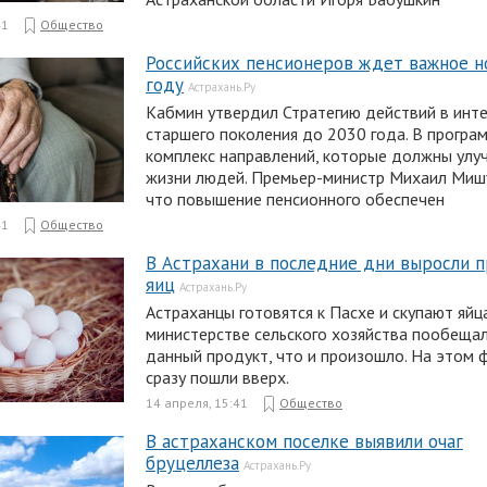
41
Общество
Российских пенсионеров ждет важное н
году
Астрахань.Ру
Кабмин утвердил Стратегию действий в инт
старшего поколения до 2030 года. В програ
комплекс направлений, которые должны улу
жизни людей. Премьер-министр Михаил Мишу
что повышение пенсионного обеспечен
41
Общество
В Астрахани в последние дни выросли 
яиц
Астрахань.Ру
Астраханцы готовятся к Пасхе и скупают яйц
министерстве сельского хозяйства пообещал
данный продукт, что и произошло. На этом 
сразу пошли вверх.
14 апреля, 15:41
Общество
В астраханском поселке выявили очаг
бруцеллеза
Астрахань.Ру