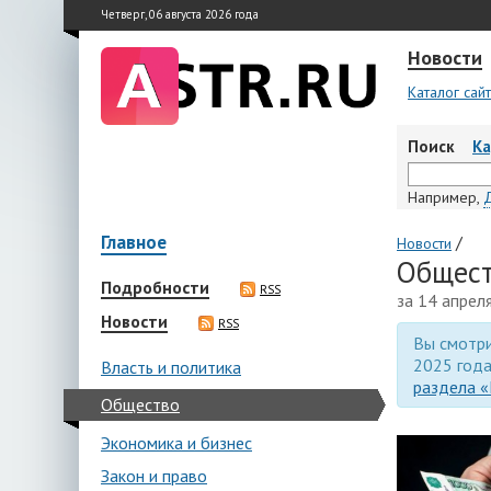
Четверг, 06 августа 2026 года
Новости
Каталог сай
Поиск
К
Например,
Главное
/
Новости
Общест
Подробности
RSS
за 14 апрел
Новости
RSS
Вы смотри
2025 года
Власть и политика
раздела «
Общество
Экономика и бизнес
Закон и право