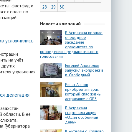
ркеты, фастфуд и
28
29
30
всех оплат по
анзакций
Новости компаний
В Астрахани прошло
очередное
ов усложнились
заседание
оргкомитета по
проведению предварительного
гистрации
голосования
ить на учёт
 других
Евгений Апостолов
запустил экопроект в
ителя управления
п. Свободный
Ринат Аюпов
приобрел аппарат,
который спас жизнь
ся делегация
астраханке с ОВЗ
Казахстан
В Астрахани
стартовала акция
 области. В её
«Один особенный
слихата,
день»
ча Губернатора
К жителям с. Козлово