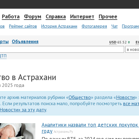
Работа
Форум
Справка
Интернет
Прочее
тов
Рейтинг сайтов
История Астрахани
Фотогалерея
Чат
Програм
арты
Объявления
USD
65.52
E
ДТП
во в Астрахани
я 2025 года
те архив материалов рубрики «
Общество
» раздела «
Новости
»
. Если результатов поиска мало, попробуйте посмотреть
все ма
Новости» за эту дату
.
Аналитики назвали топ детских покупок
году
Астрахань.Ру
По данным ВТБ, за 2024 год самыми популя