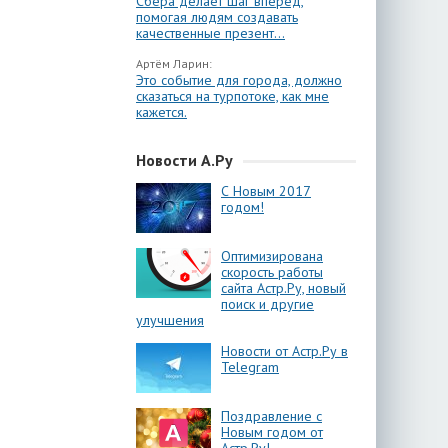
Сбера делает шаг вперёд,
помогая людям создавать
качественные презент...
Артём Ларин:
Это событие для города, должно
сказаться на турпотоке, как мне
кажется.
Новости А.Ру
С Новым 2017
годом!
Оптимизирована
скорость работы
сайта Астр.Ру, новый
поиск и другие
улучшения
Новости от Астр.Ру в
Telegram
Поздравление с
Новым годом от