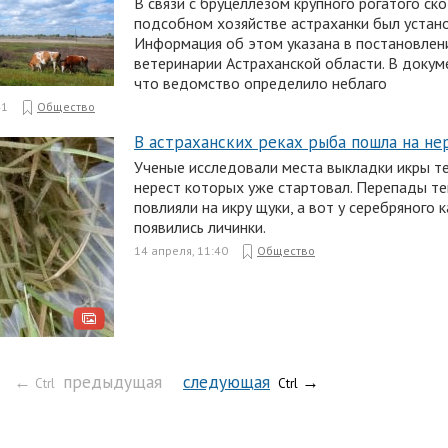
В связи с бруцеллезом крупного рогатого ск
подсобном хозяйстве астраханки был устано
Информация об этом указана в постановлен
ветеринарии Астраханской области. В докум
что ведомство определило неблаго
41
Общество
В астраханских реках рыба пошла на не
Ученые исследовали места выкладки икры т
нерест которых уже стартовал. Перепады т
повлияли на икру щуки, а вот у серебряного 
появились личинки.
14 апреля, 11:40
Общество
←
предыдущая
следующая
→
Ctrl
Ctrl