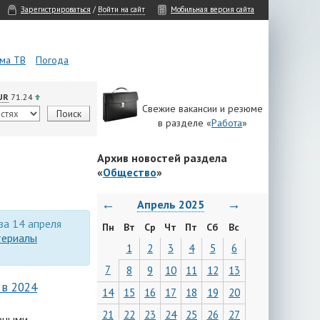
Зарегистрироваться
/
Войти на сайт
Мобильная версия сайта
ма ТВ
Погода
UR
71.24
Свежие вакансии и резюме
в разделе «
Работа
»
Архив новостей раздела
«
Общество
»
←
→
Апрель 2025
 за 14 апреля
Пн
Вт
Ср
Чт
Пт
Сб
Вс
териалы
1
2
3
4
5
6
7
8
9
10
11
12
13
 в 2024
14
15
16
17
18
19
20
21
22
23
24
25
26
27
рными