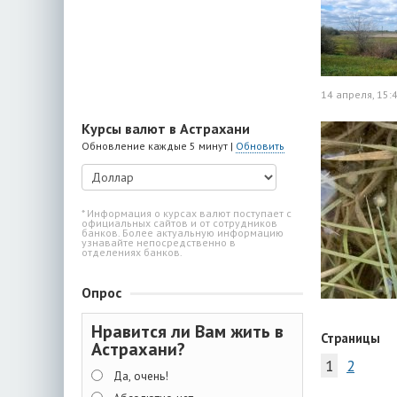
14 апреля, 15:
Курсы валют в Астрахани
Обновление каждые 5 минут |
Обновить
* Информация о курсах валют поступает с
официальных сайтов и от сотрудников
банков. Более актуальную информацию
узнавайте непосредственно в
отделениях банков.
Опрос
Нравится ли Вам жить в
Страницы
Астрахани?
1
2
Да, очень!