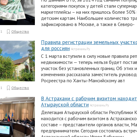
категориями покупок у детей стали суперма
маркетплейсы – на них пришлось более 50% 
детским картам. Наибольшее количество тр
зафиксировано в Москве, а также в Северо-
41
Общество
Правила регистрации земельных участк
для россиян
Астрахань.Ру
С 1 марта вступили в силу новые правила ре
недвижимости — теперь нельзя будет постав
участок без установленных границ. Об этих и
изменениях рассказала заместитель руковод
Росреестра по Ханты-Мансийскому авт
41
Общество
В Астрахани с рабочим визитом находит
Атырауской области
Астрахань.Ру
Делегация Атырауской области Республики 
находится с рабочим визитом в Астраханской
составе – представители органов власти, Ма
предприниматели. Сегодня состоялась встре
Астраханской области Игоря Бабушкин