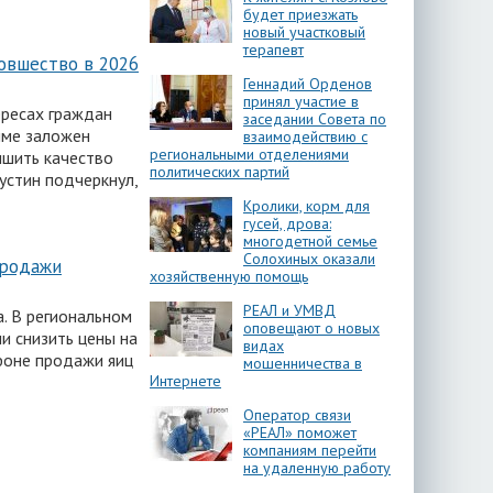
будет приезжать
новый участковый
терапевт
овшество в 2026
Геннадий Орденов
принял участие в
ересах граждан
заседании Совета по
мме заложен
взаимодействию с
региональными отделениями
чшить качество
политических партий
стин подчеркнул,
Кролики, корм для
гусей, дрова:
многодетной семье
Солохиных оказали
продажи
хозяйственную помощь
РЕАЛ и УМВД
а. В региональном
оповещают о новых
и снизить цены на
видах
фоне продажи яиц
мошенничества в
Интернете
Оператор связи
«РЕАЛ» поможет
компаниям перейти
на удаленную работу