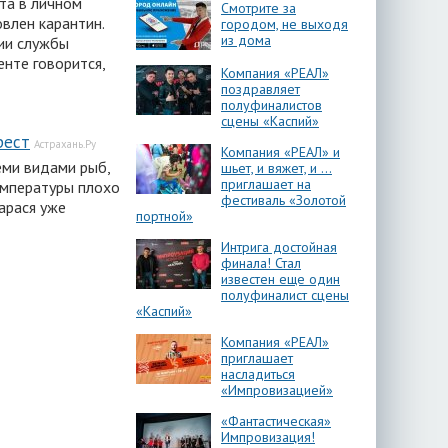
ота в личном
Смотрите за
влен карантин.
городом, не выходя
из дома
ии службы
енте говорится,
Компания «РЕАЛ»
поздравляет
полуфиналистов
сцены «Каспий»
рест
Астрахань.Ру
Компания «РЕАЛ» и
еми видами рыб,
шьет, и вяжет, и …
приглашает на
емпературы плохо
фестиваль «Золотой
карася уже
портной»
Интрига достойная
финала! Стал
известен еще один
полуфиналист сцены
«Каспий»
Компания «РЕАЛ»
приглашает
насладиться
«Импровизацией»
«Фантастическая»
Импровизация!