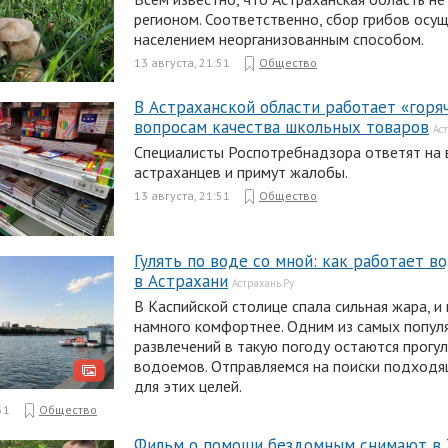
регионом. Соответственно, сбор грибов осу
населением неорганизованным способом.
13 августа, 21:51
Общество
В Астраханской области работает «горяч
вопросам качества школьных товаров
Ас
Специалисты Роспотребнадзора ответят на
астраханцев и примут жалобы.
13 августа, 21:51
Общество
Гулять по воде со мной: как работает 
в Астрахани
Астрахань.Ру
В Каспийской столице спала сильная жара, и 
намного комфортнее. Одним из самых попул
развлечений в такую погоду остаются прогул
водоемов. Отправляемся на поиски подходя
для этих целей.
51
Общество
Фильм о помощи бездомным снимают в