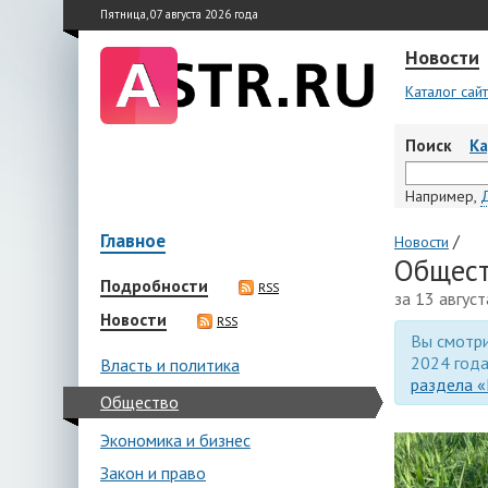
Пятница, 07 августа 2026 года
Новости
Каталог сай
Поиск
К
Например,
Главное
/
Новости
Общест
Подробности
RSS
за 13 авгус
Новости
RSS
Вы смотри
2024 года
Власть и политика
раздела «
Общество
Экономика и бизнес
Закон и право