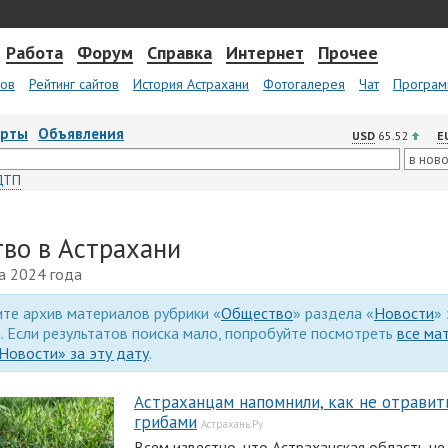
Работа
Форум
Справка
Интернет
Прочее
тов
Рейтинг сайтов
История Астрахани
Фотогалерея
Чат
Програм
арты
Объявления
USD
65.52
E
ДТП
во в Астрахани
та 2024 года
те архив материалов рубрики «
Общество
» раздела «
Новости
» 
. Если результатов поиска мало, попробуйте посмотреть
все ма
Новости» за эту дату
.
Астраханцам напомнили, как не отравит
грибами
Астрахань.Ру
Всем известно, что Астраханская область не