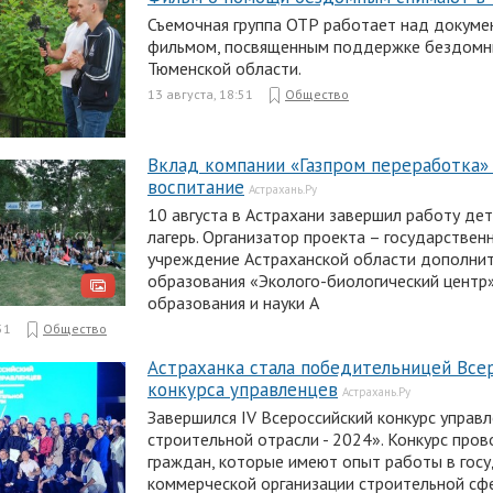
Съемочная группа ОТР работает над докум
фильмом, посвященным поддержке бездомн
Тюменской области.
13 августа, 18:51
Общество
Вклад компании «Газпром переработка» 
воспитание
Астрахань.Ру
10 августа в Астрахани завершил работу де
лагерь. Организатор проекта – государстве
учреждение Астраханской области дополни
образования «Эколого-биологический центр
образования и науки А
51
Общество
Астраханка стала победительницей Все
конкурса управленцев
Астрахань.Ру
Завершился IV Всероссийский конкурс управ
строительной отрасли - 2024». Конкурс про
граждан, которые имеют опыт работы в гос
коммерческой организации строительной сф