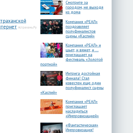
Смотрите за
городом, не выходя
из дома
страханской
Компания «РЕАЛ»
нтернет
поздравляет
Астрахань.Ру
полуфиналистов
сцены «Каспий»
Компания «РЕАЛ» и
шьет, и вяжет, и …
приглашает на
фестиваль «Золотой
портной»
Интрига достойная
финала! Стал
известен еще один
полуфиналист сцены
«Каспий»
Компания «РЕАЛ»
приглашает
насладиться
«Импровизацией»
«Фантастическая»
Импровизация!