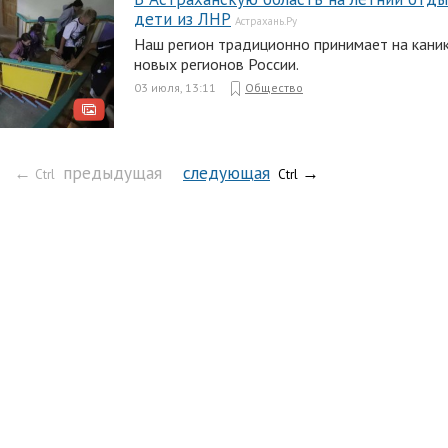
дети из ЛНР
Астрахань.Ру
Наш регион традиционно принимает на каник
новых регионов России.
03 июля, 13:11
Общество
←
предыдущая
следующая
→
Ctrl
Ctrl