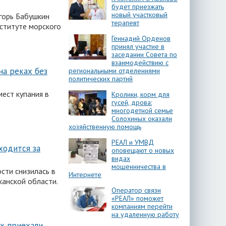
будет приезжать
новый участковый
горь Бабушкин
терапевт
ституте морского
Геннадий Орденов
принял участие в
заседании Совета по
взаимодействию с
на реках без
региональными отделениями
политических партий
ест купания в
Кролики, корм для
гусей, дрова:
многодетной семье
Солохиных оказали
хозяйственную помощь
РЕАЛ и УМВД
ходится за
оповещают о новых
видах
мошенничества в
сти снизилась в
Интернете
ханской области.
Оператор связи
«РЕАЛ» поможет
компаниям перейти
на удаленную работу
ых приехали