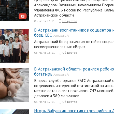
Александром Вахниным, начальником Погра
управления ФСБ России по Республике Калм
Астраханской области.
03 июля, 21:11
Общество
В Астрахани воспитанников соццентра 
боец СВО
Астрахань.Ру
Астраханский боец навестил детей из социа
несовершеннолетних «Вера».
03 июля, 18:11
Общество
В Астраханской области родился ребено
богатырь
Астрахань.Ру
В пресс-службе органов ЗАГС Астраханской 
поделились интересной статистикой за июнь.
месяце лета на свет появилось 747 малышей.
девочек и 389 мальчиков.
03 июля, 17:11
Общество
Игорь Бабушкин посетил строящийся в 