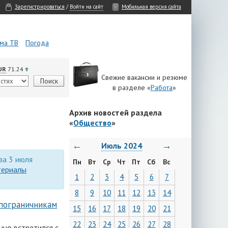
Зарегистрироваться
/
Войти на сайт
Мобильная версия сайта
ма ТВ
Погода
UR
71.24
Свежие вакансии и резюме
в разделе «
Работа
»
Архив новостей раздела
«
Общество
»
←
→
Июль 2024
 за 3 июля
Пн
Вт
Ср
Чт
Пт
Сб
Вс
териалы
1
2
3
4
5
6
7
8
9
10
11
12
13
14
пограничникам
15
16
17
18
19
20
21
22
23
24
25
26
27
28
чно встретился с