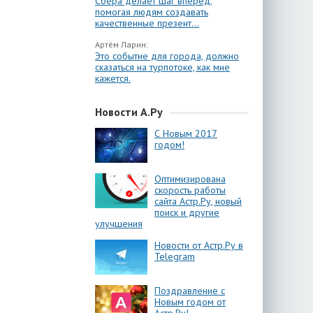
Сбера делает шаг вперёд,
помогая людям создавать
качественные презент...
Артём Ларин:
Это событие для города, должно
сказаться на турпотоке, как мне
кажется.
Новости А.Ру
С Новым 2017
годом!
Оптимизирована
скорость работы
сайта Астр.Ру, новый
поиск и другие
улучшения
Новости от Астр.Ру в
Telegram
Поздравление с
Новым годом от