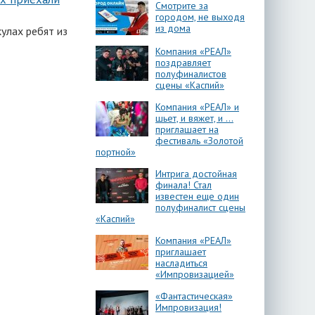
Смотрите за
городом, не выходя
из дома
улах ребят из
Компания «РЕАЛ»
поздравляет
полуфиналистов
сцены «Каспий»
Компания «РЕАЛ» и
шьет, и вяжет, и …
приглашает на
фестиваль «Золотой
портной»
Интрига достойная
финала! Стал
известен еще один
полуфиналист сцены
«Каспий»
Компания «РЕАЛ»
приглашает
насладиться
«Импровизацией»
«Фантастическая»
Импровизация!