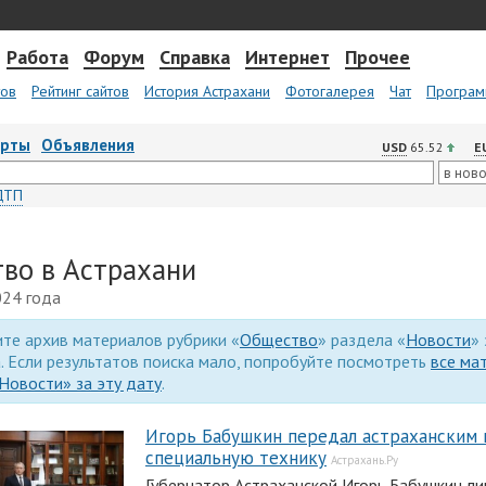
Работа
Форум
Справка
Интернет
Прочее
тов
Рейтинг сайтов
История Астрахани
Фотогалерея
Чат
Програм
арты
Объявления
USD
65.52
E
ДТП
во в Астрахани
024 года
те архив материалов рубрики «
Общество
» раздела «
Новости
»
. Если результатов поиска мало, попробуйте посмотреть
все ма
Новости» за эту дату
.
Игорь Бабушкин передал астраханским 
специальную технику
Астрахань.Ру
Губернатор Астраханской Игорь Бабушкин ли