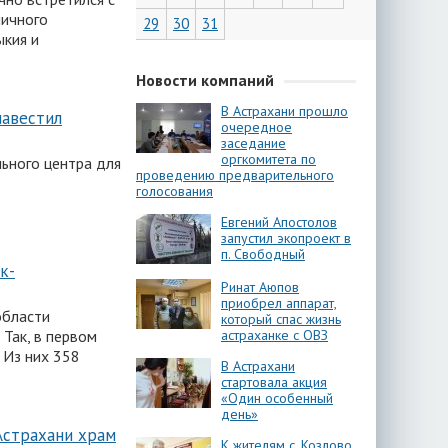
ничного
29
30
31
ыкия и
Новости компаний
В Астрахани прошло
навестил
очередное
заседание
оргкомитета по
льного центра для
проведению предварительного
голосования
Евгений Апостолов
запустил экопроект в
п. Свободный
к-
Ринат Аюпов
приобрел аппарат,
области
который спас жизнь
астраханке с ОВЗ
 Так, в первом
 Из них 358
В Астрахани
стартовала акция
«Один особенный
день»
Астрахани храм
К жителям с. Козлово