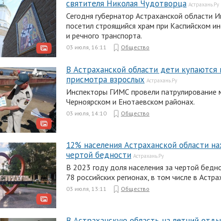
святителя Николая Чудотворца
Астрахань.Ру
Сегодня губернатор Астраханской области И
посетил строящийся храм при Каспийском ин
и речного транспорта.
03 июля, 16:11
Общество
В Астраханской области дети купаются 
присмотра взрослых
Астрахань.Ру
Инспекторы ГИМС провели патрулирование м
Черноярском и Енотаевском районах.
03 июля, 14:10
Общество
12% населения Астраханской области на
чертой бедности
Астрахань.Ру
В 2023 году доля населения за чертой бедно
78 российских регионах, в том числе в Астра
03 июля, 13:11
Общество
В Астраханскую область на летний отд