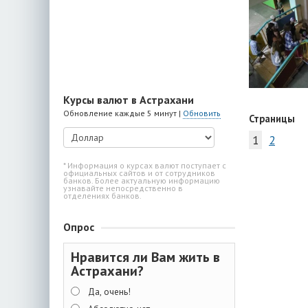
Курсы валют в Астрахани
Обновление каждые 5 минут |
Обновить
Страницы
1
2
* Информация о курсах валют поступает с
официальных сайтов и от сотрудников
банков. Более актуальную информацию
узнавайте непосредственно в
отделениях банков.
Опрос
Нравится ли Вам жить в
Астрахани?
Да, очень!