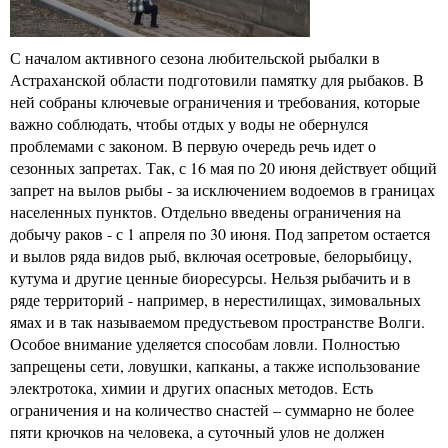
С началом активного сезона любительской рыбалки в
Астраханской области подготовили памятку для рыбаков. В
ней собраны ключевые ограничения и требования, которые
важно соблюдать, чтобы отдых у воды не обернулся
проблемами с законом. В первую очередь речь идет о
сезонных запретах. Так, с 16 мая по 20 июня действует общий
запрет на вылов рыбы - за исключением водоемов в границах
населенных пунктов. Отдельно введены ограничения на
добычу раков - с 1 апреля по 30 июня. Под запретом остается
и вылов ряда видов рыб, включая осетровые, белорыбицу,
кутума и другие ценные биоресурсы. Нельзя рыбачить и в
ряде территорий - например, в нерестилищах, зимовальных
ямах и в так называемом предустьевом пространстве Волги.
Особое внимание уделяется способам ловли. Полностью
запрещены сети, ловушки, капканы, а также использование
электротока, химии и других опасных методов. Есть
ограничения и на количество снастей – суммарно не более
пяти крючков на человека, а суточный улов не должен