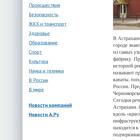
Происшествия
Безопасность
ЖКХ и транспорт
Здоровье
В Астрахани
Образование
городе знаю
из самых уз
Спорт
фабрику. Пр
Культура
историей ре
Наука и техника
называют пр
канаты, поп
В России
России. Пре
В мире
Черноморско
Сегодня реч
Новости компаний
Астрахани. 
вдоль «крас
Новости А.Ру
инфраструкт
находится в
подчеркивае