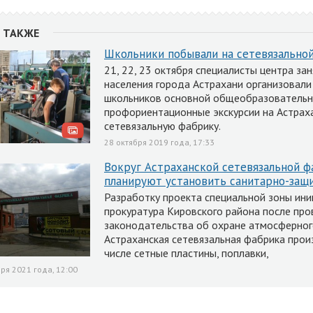
 ТАКЖЕ
Школьники побывали на сетевязально
21, 22, 23 октября специалисты центра за
населения города Астрахани организовали
школьников основной общеобразователь
профориентационные экскурсии на Астрах
сетевязальную фабрику.
28 октября 2019 года, 17:33
Вокруг Астраханской сетевязальной ф
планируют установить санитарно-защ
Разработку проекта специальной зоны ин
прокуратура Кировского района после про
законодательства об охране атмосферног
Астраханская сетевязальная фабрика прои
числе сетные пластины, поплавки,
ря 2021 года, 12:00