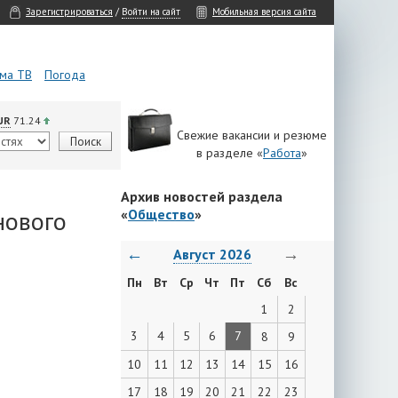
Зарегистрироваться
/
Войти на сайт
Мобильная версия сайта
ма ТВ
Погода
UR
71.24
Свежие вакансии и резюме
в разделе «
Работа
»
Архив новостей раздела
нового
«
Общество
»
←
→
Август 2026
Пн
Вт
Ср
Чт
Пт
Сб
Вс
1
2
3
4
5
6
7
8
9
10
11
12
13
14
15
16
17
18
19
20
21
22
23