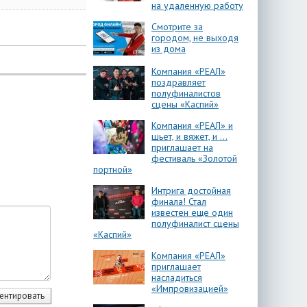
на удаленную работу
Смотрите за
городом, не выходя
из дома
Компания «РЕАЛ»
поздравляет
полуфиналистов
сцены «Каспий»
Компания «РЕАЛ» и
шьет, и вяжет, и …
приглашает на
фестиваль «Золотой
портной»
Интрига достойная
финала! Стал
известен еще один
полуфиналист сцены
«Каспий»
Компания «РЕАЛ»
приглашает
насладиться
«Импровизацией»