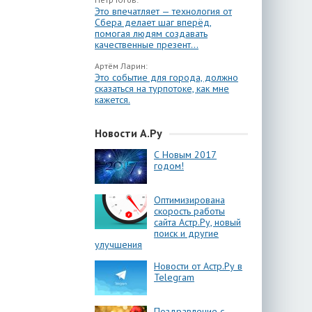
Это впечатляет — технология от
Сбера делает шаг вперёд,
помогая людям создавать
качественные презент...
Артём Ларин:
Это событие для города, должно
сказаться на турпотоке, как мне
кажется.
Новости А.Ру
С Новым 2017
годом!
Оптимизирована
скорость работы
сайта Астр.Ру, новый
поиск и другие
улучшения
Новости от Астр.Ру в
Telegram
Поздравление с