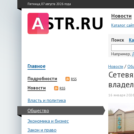
Пятница, 07 августа 2026 года
Новости
Каталог сай
Поиск
К
Например,
Главное
/
Новости
Об
Сетевя
Подробности
RSS
владел
Новости
RSS
16 января 2026
Власть и политика
Общество
Экономика и бизнес
Закон и право