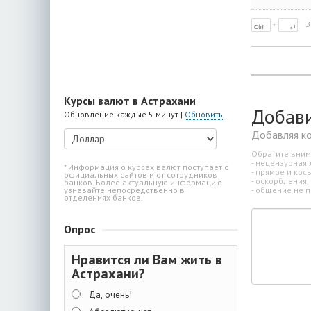
З
Курсы валют в Астрахани
Добав
Обновление каждые 5 минут |
Обновить
Добавляя к
Обратите вним
- нецензурная 
* Информация о курсах валют поступает с
- прямое и ко
официальных сайтов и от сотрудников
- оскорбления,
банков. Более актуальную информацию
- общение не п
узнавайте непосредственно в
отделениях банков.
Опрос
Нравится ли Вам жить в
Астрахани?
Да, очень!