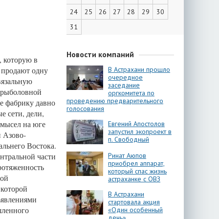
24
25
26
27
28
29
30
31
Новости компаний
, которую в
и продают одну
В Астрахани прошло
очередное
вязальную
заседание
с рыболовной
оргкомитета по
проведению предварительного
де фабрику давно
голосования
е сети, дели,
омысел на юге
Евгений Апостолов
запустил экопроект в
и Азово-
п. Свободный
альнего Востока.
нтральной части
Ринат Аюпов
приобрел аппарат,
ротяженность
который спас жизнь
ной
астраханке с ОВЗ
 которой
В Астрахани
бъявлениями
стартовала акция
шленного
«Один особенный
день»