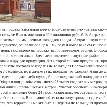
 на продажу выставили целую эпоху: знаменитую «сетевязалку»
т не хуже Волги, оценили в 350 миллионов рублей. В Астрахан
наваемых промышленных площадок города - Астраханскую сете
едприятие, основанное еще в 1912 году и более века связанное 
гиона, выставлено на продажу за 350 миллионов рублей. В горо
осто - «сетевязалка». Здесь десятилетиями выпускали рыболовны
лавки и другую продукцию, без которой сложно представить пр
дприятие поставляло изделия не только для Волго-Каспийского 
го бассейнов, но и далеко за их пределы - от Средней Азии до Д
ь идет о продаже действующей производственной площадки в це
Общая площадь объектов - почти 25 тысяч квадратных метров, п
ной линии» превышает 400 метров. Участок обеспечен инженер
урой и занимает более 24 тысяч квадратных метров земли, часть
 собственности. В описании объекта на популярном ресурсе с о
тся, что территория может быть интересна не только для промы