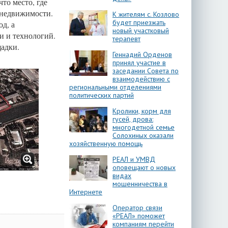
то место, где
а недвижимости.
К жителям с. Козлово
будет приезжать
од, а
новый участковый
и и технологий.
терапевт
щадки.
Геннадий Орденов
принял участие в
заседании Совета по
взаимодействию с
региональными отделениями
политических партий
Кролики, корм для
гусей, дрова:
многодетной семье
Солохиных оказали
хозяйственную помощь
РЕАЛ и УМВД
оповещают о новых
видах
мошенничества в
Интернете
Оператор связи
«РЕАЛ» поможет
компаниям перейти