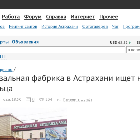
Работа
Форум
Справка
Интернет
Прочее
тов
Рейтинг сайтов
История Астрахани
Фотогалерея
Чат
Програм
арты
Объявления
USD
65.52
E
ДТП
/
щество
зальная фабрика в Астрахани ищет 
ьца
0
 года, 18:50
234
Изменить шрифт