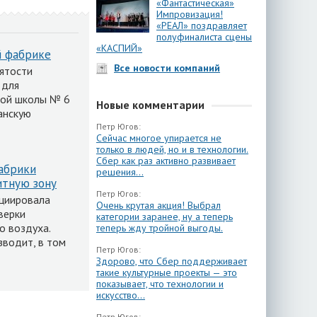
«Фантастическая»
Импровизация!
«РЕАЛ» поздравляет
полуфиналиста сцены
«КАСПИЙ»
й фабрике
Все новости компаний
нятости
 для
ной школы № 6
Новые комментарии
анскую
Петр Югов:
Сейчас многое упирается не
только в людей, но и в технологии.
Сбер как раз активно развивает
абрики
решения...
итную зону
Петр Югов:
ициировала
Очень крутая акция! Выбрал
верки
категории заранее, ну а теперь
о воздуха.
теперь жду тройной выгоды.
зводит, в том
Петр Югов:
Здорово, что Сбер поддерживает
такие культурные проекты — это
показывает, что технологии и
искусство...
Петр Югов: