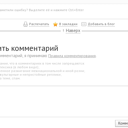
аметили ошибку? Выделите её и нажмите Ctrl+Enter
Распечатать
В закладки
Добавить в блог
↑
Наверх
ить комментарий
омментарий, я принимаю
.
Правила комментирования
ание, что в комментариях в том числе запрещаются:
лексика (в любом виде);
свенное разжигание межнациональной и иной розни;
 вульгарные и непристойные реплики;
о теме, спам.