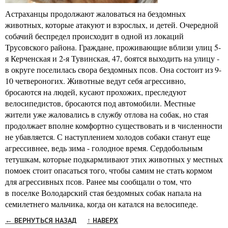
Астраханцы продолжают жаловаться на бездомных
животных, которые атакуют и взрослых, и детей. Очередной
собачий беспредел происходит в одной из локаций
Трусовского района. Граждане, проживающие вблизи улиц 5-
я Керченская и 2-я Тувинская, 47, боятся выходить на улицу -
в округе поселилась свора бездомных псов. Она состоит из 9-
10 четвероногих. Животные ведут себя агрессивно,
бросаются на людей, кусают прохожих, преследуют
велосипедистов, бросаются под автомобили. Местные
жители уже жаловались в службу отлова на собак, но стая
продолжает вполне комфортно существовать и в численности
не убавляется. С наступлением холодов собаки станут еще
агрессивнее, ведь зима - голодное время. Сердобольным
тетушкам, которые подкармливают этих животных у местных
помоек стоит опасаться того, чтобы самим не стать кормом
для агрессивных псов. Ранее мы сообщали о том, что
в поселке Володарский стая бездомных собак напала на
семилетнего мальчика, когда он катался на велосипеде.
← ВЕРНУТЬСЯ НАЗАД
↑ НАВЕРХ