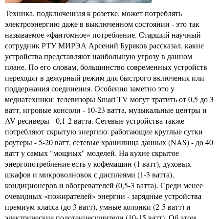
Техника, подключенная к розетке, может потреблять
электроэнергию даже в выключенном состоянии - это так
называемое «фантомное» потребление. Старший научный
сотрудник РТУ МИРЭА Арсений Буряков рассказал, какие
устройства представляют наибольшую угрозу в данном
плане. По его словам, большинство современных устройств
переходят в дежурный режим для быстрого включения или
поддержания соединения. Особенно заметно это у
медиатехники: телевизоры Smart TV могут тратить от 0,5 до 3
ватт, игровые консоли - 10-23 ватта, музыкальные центры и
AV-ресиверы - 0,1-2 ватта. Сетевые устройства также
потребляют скрытую энергию: работающие круглые сутки
роутеры - 5-20 ватт, сетевые хранилища данных (NAS) - до 40
ватт у самых "мощных" моделей. На кухне скрытое
энергопотребление есть у кофемашин (1 ватт), духовых
шкафов и микроволновок с дисплеями (1-3 ватта),
кондиционеров и обогревателей (0,5-3 ватта). Среди менее
очевидных «пожирателей» энергии - зарядные устройства
премиум-класса (до 3 ватт), умные колонки (2-5 ватт) и
электрические полотенцесушители (10-15 ватт). Об этом