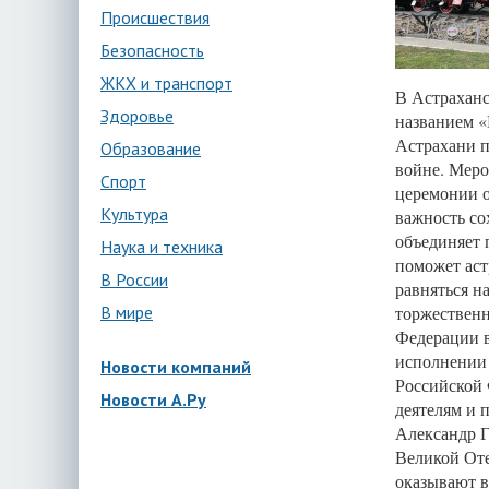
Происшествия
Безопасность
ЖКХ и транспорт
В Астраханс
Здоровье
названием «
Астрахани п
Образование
войне. Меро
Спорт
церемонии о
Культура
важность со
объединяет 
Наука и техника
поможет аст
В России
равняться н
В мире
торжественн
Федерации 
исполнении 
Новости компаний
Российской
Новости А.Ру
деятелям и 
Александр Г
Великой Оте
оказывают 