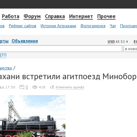
Работа
Форум
Справка
Интернет
Прочее
тов
Рейтинг сайтов
История Астрахани
Фотогалерея
Чат
Програм
арты
Объявления
USD
65.52
E
ДТП
/
щество
ахани встретили агитпоезд Минобо
0
да, 17:30
418
Изменить шрифт