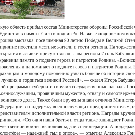
кую область прибыл состав Министерства обороны Российской
Единство в памяти. Сила в подвиге!». На железнодорожном вокз
рошла выставка, посвящённая 80-летию Победы в Великой Оте
приятие посетили местные жители и гости региона. На торжест
ткрытия выставки присутствовал глава региона Игорь Бабушки
хранения памяти о подвиге героев и патриотов Родины. «Воинс
поколения и напоминает о подвиге героев и патриотов Родины. 
раханцам и молодому поколению узнать больше об истории свое
а лучших и гордиться великой Россией», — сказал Игорь Бабушк
ой программы губернатор вручил государственные награды Рос
военнослужащим, проявившим мужество, отвагу и самоотвержен
воинского долга. Также были вручены знаки отличия Министер
 Федерации за поддержку военнослужащих предпринимателям, 
представителям исполнительной власти региона. Награды вручи
ринкевич. «Сегодня наши братья и отцы также защищают Родину
чественной войны, выполняя задачи спецоперации. А поддерж
волонтёры — надёжный тыл и опора», — отметил Александр Гри