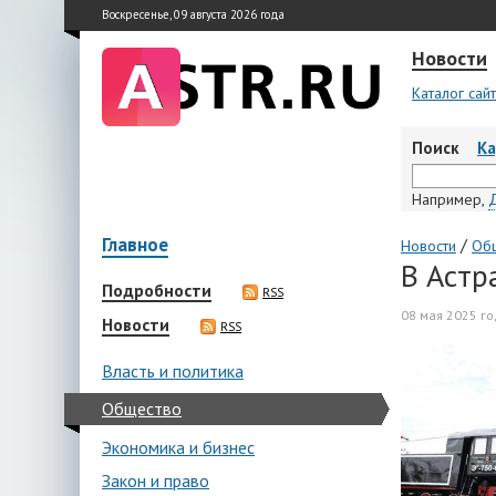
Воскресенье, 09 августа 2026 года
Новости
Каталог сай
Поиск
К
Например,
Главное
/
Новости
Об
В Астр
Подробности
RSS
08 мая 2025 го
Новости
RSS
Власть и политика
Общество
Экономика и бизнес
Закон и право