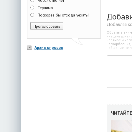
Абсолютно нет
Терпимо
Добав
Поскорее бы отсюда уехать!
Добавляя к
Обратите вним
- нецензурная 
- прямое и ко
- оскорбления,
Архив опросов
- общение не п
ЧИТАЙТЕ