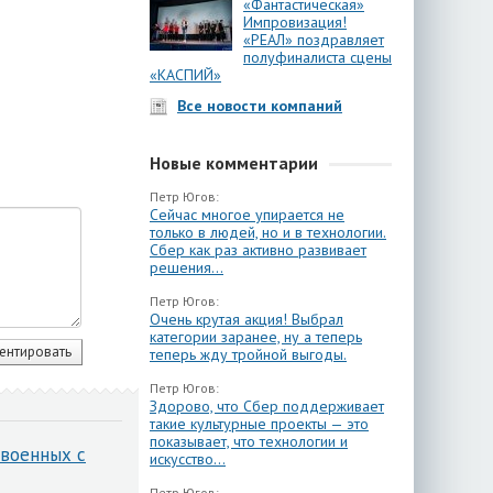
«Фантастическая»
Импровизация!
«РЕАЛ» поздравляет
полуфиналиста сцены
«КАСПИЙ»
Все новости компаний
Новые комментарии
Петр Югов:
Сейчас многое упирается не
только в людей, но и в технологии.
Сбер как раз активно развивает
решения...
Петр Югов:
Очень крутая акция! Выбрал
категории заранее, ну а теперь
теперь жду тройной выгоды.
Петр Югов:
Здорово, что Сбер поддерживает
такие культурные проекты — это
показывает, что технологии и
военных с
искусство...
Петр Югов: