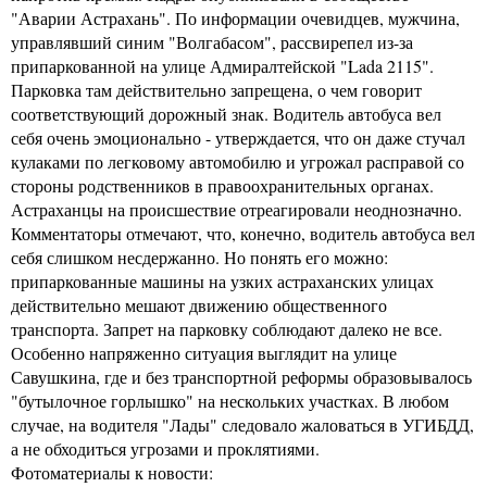
"Аварии Астрахань". По информации очевидцев, мужчина,
управлявший синим "Волгабасом", рассвирепел из-за
припаркованной на улице Адмиралтейской "Lada 2115".
Парковка там действительно запрещена, о чем говорит
соответствующий дорожный знак. Водитель автобуса вел
себя очень эмоционально - утверждается, что он даже стучал
кулаками по легковому автомобилю и угрожал расправой со
стороны родственников в правоохранительных органах.
Астраханцы на происшествие отреагировали неоднозначно.
Комментаторы отмечают, что, конечно, водитель автобуса вел
себя слишком несдержанно. Но понять его можно:
припаркованные машины на узких астраханских улицах
действительно мешают движению общественного
транспорта. Запрет на парковку соблюдают далеко не все.
Особенно напряженно ситуация выглядит на улице
Савушкина, где и без транспортной реформы образовывалось
"бутылочное горлышко" на нескольких участках. В любом
случае, на водителя "Лады" следовало жаловаться в УГИБДД,
а не обходиться угрозами и проклятиями.
Фотоматериалы к новости: