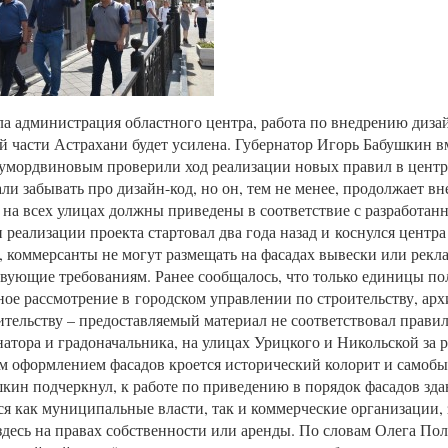
а администрация областного центра, работа по внедрению дизай
й части Астрахани будет усилена. Губернатор Игорь Бабушкин в
мордвиновым проверили ход реализации новых правил в центре
ли забывать про дизайн-код, но он, тем не менее, продолжает вн
 на всех улицах должны приведены в соответствие с разработа
 реализации проекта стартовал два года назад и коснулся центра
, коммерсанты не могут размещать на фасадах вывески или рекл
твующие требованиям. Ранее сообщалось, что только единицы п
ое рассмотрение в городском управлении по строительству, арх
ительству – предоставляемый материал не соответствовал правил
натора и градоначальника, на улицах Урицкого и Никольской за 
 оформлением фасадов кроется исторический колорит и самобыт
кин подчеркнул, к работе по приведению в порядок фасадов зд
я как муниципальные власти, так и коммерческие организации
десь на правах собственности или аренды. По словам Олега По