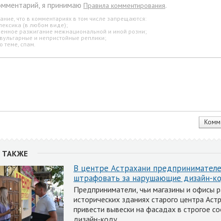
омментарий, я принимаю
.
Правила комментирования
ание, что в комментариях в том числе запрещаются:
лексика (в любом виде);
свенное разжигание межнациональной и иной розни;
 вульгарные и непристойные реплики;
о теме, спам.
 ТАКЖЕ
В центре Астрахани предпринимателе
штрафовать за нарушающие дизайн-к
Предприниматели, чьи магазины и офисы р
исторических зданиях старого центра Аст
привести вывески на фасадах в строгое с
дизайн-коду.