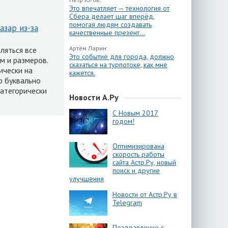
Это впечатляет — технология от
Сбера делает шаг вперёд,
помогая людям создавать
азар из-за
качественные презент...
Артём Ларин:
ляться все
Это событие для города, должно
м и размеров.
сказаться на турпотоке, как мне
ически на
кажется.
р буквально
категорически
Новости А.Ру
С Новым 2017
годом!
Оптимизирована
скорость работы
сайта Астр.Ру, новый
поиск и другие
улучшения
Новости от Астр.Ру в
Telegram
Поздравление с