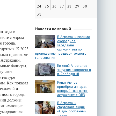
24
25
26
27
28
29
30
31
Новости компаний
н-кода в
месте с мэром
В Астрахани прошло
очередное
 города.
заседание
едряться. К 2023
оргкомитета по
проведению предварительного
нными правилами.
голосования
 Астрахани.
амные баннеры,
Евгений Апостолов
запустил экопроект в
олучают
п. Свободный
итектуре
ам. Как показал
Ринат Аюпов
приобрел аппарат,
рекламой и
который спас жизнь
ность города.
астраханке с ОВЗ
аний должны
В Астрахани
, занимающие
стартовала акция
лумордвинова,
«Один особенный
день»