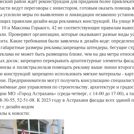
ческий район ждёт реконструкция для придания более привлекат
ласти ведут переговоры с инвестором, готовым оказать помощь в
ы усилили меры по выявлению и ликвидации незаконно установ
ющих правилам дизайн-кода рекламных конструкций. На улице 
 10 и Максима Горького, 42 не соответствующие правилам выве
ли. Проверяют организации, которые оказывают разные виды ус
ита. Какие требования были заявлены в дизайн-коде: определе
габаритные размеры рекламы;запрещены штендеры, бегущие ст
еклама не может быть размещена ближе, чем на два метра относ
х досок; запрещено перекрывать архитектурные элементы фасад
рнизы и пилястры;нельзя помещать рекламу выше линии второго
и конструкций запрещено использовать мягкие материалы - кар
ани. Предприниматели могут получить консультацию специалист
риёмные дни управления по строительству, архитектуре и градос
ии МО «Город Астрахань» (среда-четверг, с 14-00 до 17-00), а т
8-30-55, 52-51-08. К 2023 году в Астрахани фасады всех зданий 
е с дизайн-кодом
лы к новости: