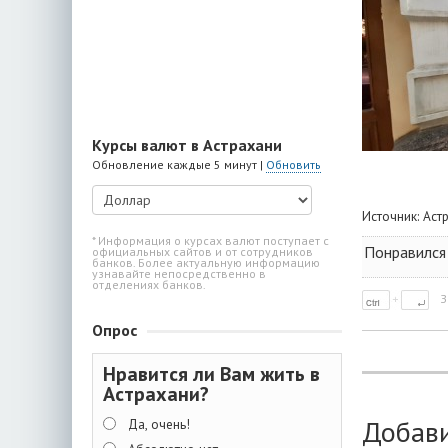
Курсы валют в Астрахани
Обновление каждые 5 минут |
Обновить
Источник:
Аст
* Информация о курсах валют поступает с
Понравился 
официальных сайтов и от сотрудников
банков. Более актуальную информацию
узнавайте непосредственно в
отделениях банков.
З
Опрос
Нравится ли Вам жить в
Астрахани?
Добав
Да, очень!