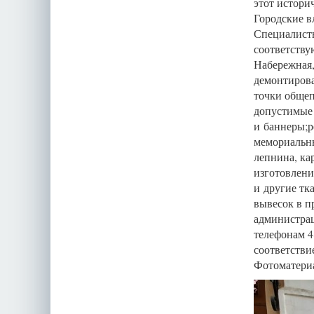
этот истори
Городские в
Специалист
соответству
Набережная,
демонтирова
точки общеп
допустимые 
и баннеры;р
мемориальны
лепнина, ка
изготовлени
и другие тк
вывесок в п
администрац
телефонам 4
соответстви
Фотоматериа