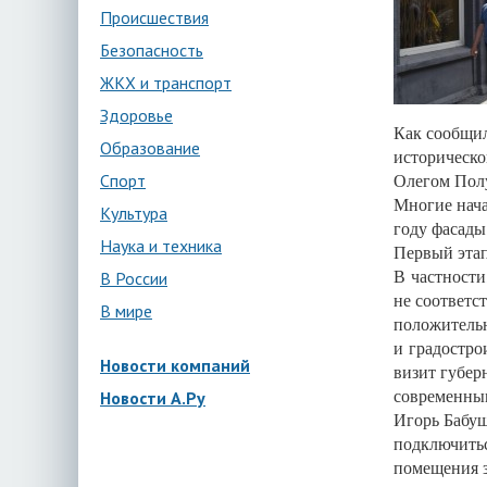
Происшествия
Безопасность
ЖКХ и транспорт
Здоровье
Как сообщил
Образование
историческо
Олегом Полу
Спорт
Многие нача
Культура
году фасады
Наука и техника
Первый этап
В частности
В России
не соответс
В мире
положительн
и градостро
Новости компаний
визит губер
современным
Новости А.Ру
Игорь Бабуш
подключитьс
помещения з