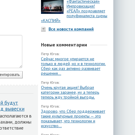
«Фантастическая»
Импровизация!
«РЕАЛ» поздравляет
полуфиналиста сцены
«КАСПИЙ»
Все новости компаний
Новые комментарии
Петр Югов:
Сейчас многое упирается не
только в людей, но и в технологии.
Сбер как раз активно развивает
решения...
Петр Югов:
Очень крутая акция! Выбрал
категории заранее, ну а теперь
теперь жду тройной выгоды.
й будут
Петр Югов:
од вывески
Здорово, что Сбер поддерживает
асполагаются в
такие культурные проекты — это
показывает, что технологии и
рахани, должны
искусство...
оответствие
Петр Югов: