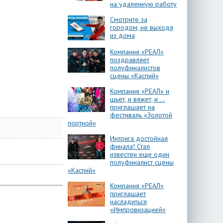
на удаленную работу
Смотрите за
городом, не выходя
из дома
Компания «РЕАЛ»
поздравляет
полуфиналистов
сцены «Каспий»
Компания «РЕАЛ» и
шьет, и вяжет, и …
приглашает на
фестиваль «Золотой
портной»
Интрига достойная
финала! Стал
известен еще один
полуфиналист сцены
«Каспий»
Компания «РЕАЛ»
приглашает
насладиться
«Импровизацией»