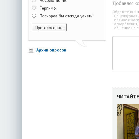
Абсолютно нет
Добавляя к
Терпимо
Обратите вним
Поскорее бы отсюда уехать!
- нецензурная 
- прямое и ко
- оскорбления,
- общение не п
Архив опросов
ЧИТАЙТЕ