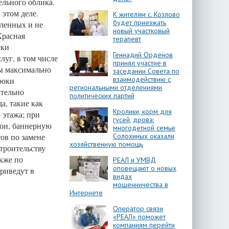
ельного облика.
 этом деле.
К жителям с. Козлово
будет приезжать
ленных и не
новый участковый
Красная
терапевт
ски
Геннадий Орденов
луг, в том числе
принял участие в
ны максимально
заседании Совета по
взаимодействию с
роки
региональными отделениями
ительно
политических партий
а, такие как
Кролики, корм для
 этажа; при
гусей, дрова:
тон, баннерную
многодетной семье
ов по замене
Солохиных оказали
хозяйственную помощь
троительству
акже по
РЕАЛ и УМВД
оповещают о новых
приведут в
видах
мошенничества в
Интернете
Оператор связи
«РЕАЛ» поможет
компаниям перейти