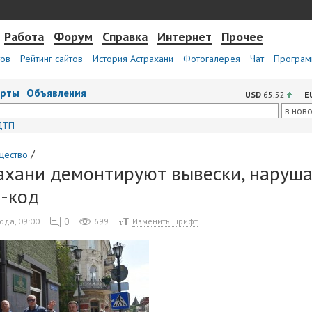
Работа
Форум
Справка
Интернет
Прочее
тов
Рейтинг сайтов
История Астрахани
Фотогалерея
Чат
Програм
арты
Объявления
USD
65.52
E
ДТП
/
щество
ахани демонтируют вывески, нару
-код
0
ода, 09:00
699
Изменить шрифт