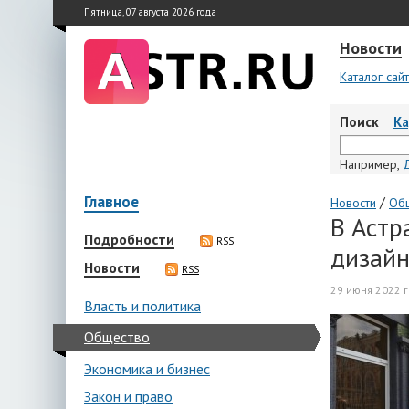
Пятница, 07 августа 2026 года
Новости
Каталог сай
Поиск
К
Например,
Главное
/
Новости
Об
В Астр
Подробности
RSS
дизайн
Новости
RSS
29 июня 2022 г
Власть и политика
Общество
Экономика и бизнес
Закон и право