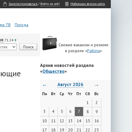
Зарегистрироваться
/
Войти на сайт
Мобильная версия сайта
ма ТВ
Погода
UR
71.24
Свежие вакансии и резюме
в разделе «
Работа
»
Архив новостей раздела
шающие
«
Общество
»
←
→
Август 2026
Пн
Вт
Ср
Чт
Пт
Сб
Вс
1
2
3
4
5
6
7
8
9
10
11
12
13
14
15
16
17
18
19
20
21
22
23