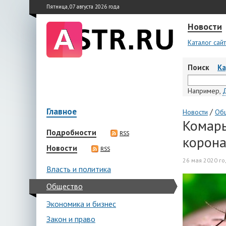
Пятница, 07 августа 2026 года
Новости
Каталог сай
Поиск
К
Например,
Главное
/
Новости
Об
Комары
Подробности
RSS
корона
Новости
RSS
26 мая 2020 го
Власть и политика
Общество
Экономика и бизнес
Закон и право