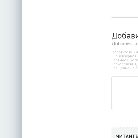
Добав
Добавляя к
Обратите вним
- нецензурная 
- прямое и ко
- оскорбления,
- общение не п
ЧИТАЙТЕ