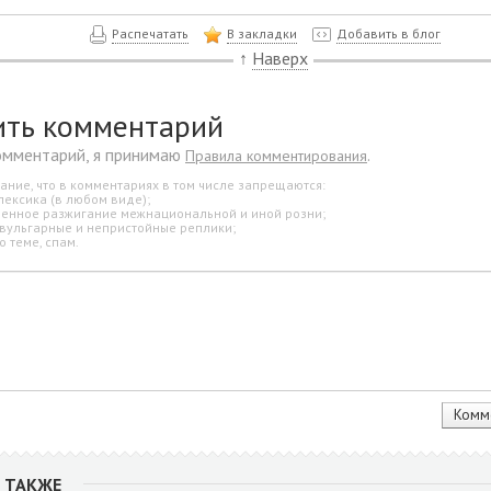
Распечатать
В закладки
Добавить в блог
↑
Наверх
ить комментарий
омментарий, я принимаю
.
Правила комментирования
ание, что в комментариях в том числе запрещаются:
лексика (в любом виде);
свенное разжигание межнациональной и иной розни;
 вульгарные и непристойные реплики;
о теме, спам.
 ТАКЖЕ