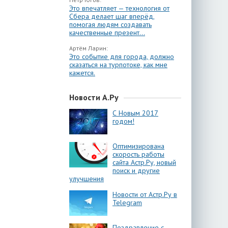
Это впечатляет — технология от
Сбера делает шаг вперёд,
помогая людям создавать
качественные презент...
Артём Ларин:
Это событие для города, должно
сказаться на турпотоке, как мне
кажется.
Новости А.Ру
С Новым 2017
годом!
Оптимизирована
скорость работы
сайта Астр.Ру, новый
поиск и другие
улучшения
Новости от Астр.Ру в
Telegram
Поздравление с