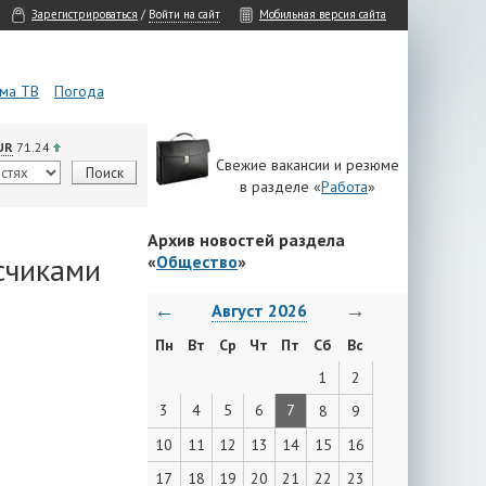
Зарегистрироваться
/
Войти на сайт
Мобильная версия сайта
ма ТВ
Погода
UR
71.24
Свежие вакансии и резюме
в разделе «
Работа
»
Архив новостей раздела
счиками
«
Общество
»
←
→
Август 2026
Пн
Вт
Ср
Чт
Пт
Сб
Вс
1
2
3
4
5
6
7
8
9
10
11
12
13
14
15
16
17
18
19
20
21
22
23