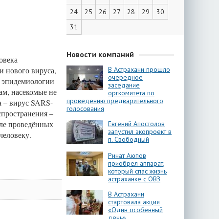
24
25
26
27
28
29
30
31
Новости компаний
овека
и нового вируса,
В Астрахани прошло
очередное
И эпидемиологии
заседание
ам, насекомые не
оргкомитета по
проведению предварительного
а – вирус SARS-
голосования
спространения –
ле проведённых
Евгений Апостолов
запустил экопроект в
9 человеку.
п. Свободный
Ринат Аюпов
приобрел аппарат,
который спас жизнь
астраханке с ОВЗ
В Астрахани
стартовала акция
«Один особенный
день»