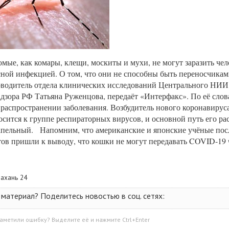
омые, как комары, клещи, москиты и мухи, не могут заразить чел
ной инфекцией. О том, что они не способны быть переносчикам
оводитель отдела клинических исследований Центрального НИ
дзора РФ Татьяна Руженцова, передаёт «Интерфакс». По её слов
 распространении заболевания. Возбудитель нового коронавирус
осится к группе респираторных вирусов, и основной путь его ра
апельный. Напомним, что американские и японские учёные пос
ов пришли к выводу, что кошки не могут передавать COVID-1
рахань 24
материал? Поделитесь новостью в соц. сетях:
аметили ошибку? Выделите её и нажмите Ctrl+Enter