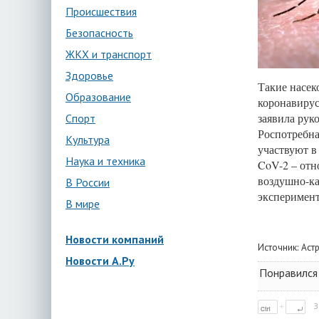
Происшествия
Безопасность
ЖКХ и транспорт
Здоровье
Такие насек
Образование
коронавирус
заявила рук
Спорт
Роспотребна
Культура
участвуют в
Наука и техника
CoV-2 – отн
воздушно-к
В России
эксперимент
В мире
Новости компаний
Источник:
Аст
Новости А.Ру
Понравился 
З