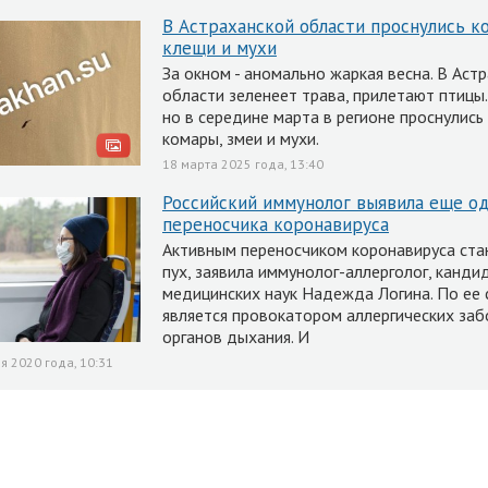
В Астраханской области проснулись ко
клещи и мухи
За окном - аномально жаркая весна. В Аст
области зеленеет трава, прилетают птицы.
но в середине марта в регионе проснулись
комары, змеи и мухи.
18 марта 2025 года, 13:40
Российский иммунолог выявила еще о
переносчика коронавируса
Активным переносчиком коронавируса ста
пух, заявила иммунолог-аллерголог, канди
медицинских наук Надежда Логина. По ее 
является провокатором аллергических за
органов дыхания. И
я 2020 года, 10:31