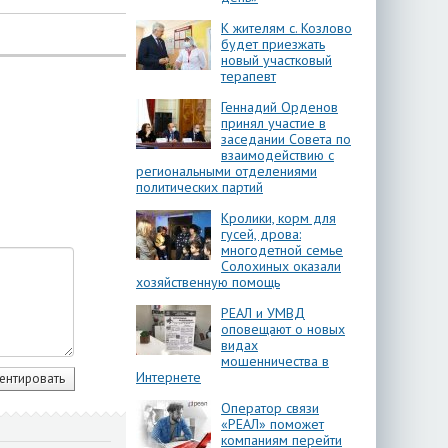
К жителям с. Козлово
будет приезжать
новый участковый
терапевт
Геннадий Орденов
принял участие в
заседании Совета по
взаимодействию с
региональными отделениями
политических партий
Кролики, корм для
гусей, дрова:
многодетной семье
Солохиных оказали
хозяйственную помощь
РЕАЛ и УМВД
оповещают о новых
видах
мошенничества в
Интернете
Оператор связи
«РЕАЛ» поможет
компаниям перейти