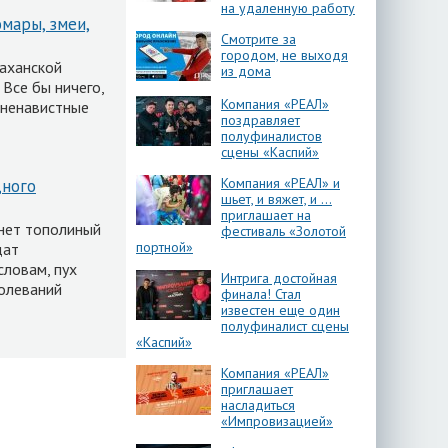
на удаленную работу
мары, змеи,
Смотрите за
городом, не выходя
раханской
из дома
 Все бы ничего,
Компания «РЕАЛ»
 ненавистные
поздравляет
полуфиналистов
сцены «Каспий»
Компания «РЕАЛ» и
дного
шьет, и вяжет, и …
приглашает на
нет тополиный
фестиваль «Золотой
портной»
дат
словам, пух
Интрига достойная
болеваний
финала! Стал
известен еще один
полуфиналист сцены
«Каспий»
Компания «РЕАЛ»
приглашает
насладиться
«Импровизацией»