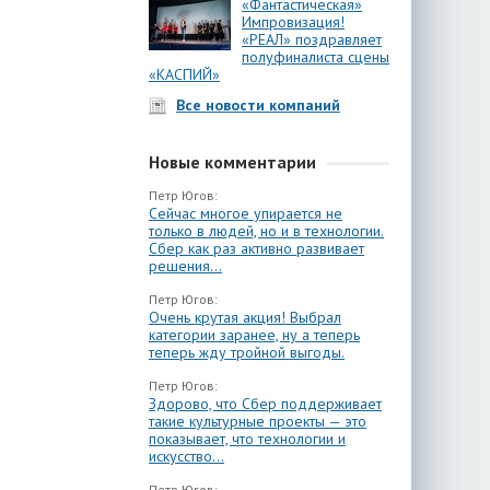
«Фантастическая»
Импровизация!
«РЕАЛ» поздравляет
полуфиналиста сцены
«КАСПИЙ»
Все новости компаний
Новые комментарии
Петр Югов:
Сейчас многое упирается не
только в людей, но и в технологии.
Сбер как раз активно развивает
решения...
Петр Югов:
Очень крутая акция! Выбрал
категории заранее, ну а теперь
теперь жду тройной выгоды.
Петр Югов:
Здорово, что Сбер поддерживает
такие культурные проекты — это
показывает, что технологии и
искусство...
Петр Югов: