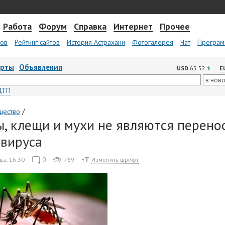
Работа
Форум
Справка
Интернет
Прочее
тов
Рейтинг сайтов
История Астрахани
Фотогалерея
Чат
Програм
арты
Объявления
USD
65.52
E
ДТП
/
щество
, клещи и мухи не являются перено
вируса
0
да, 16:30
769
Изменить шрифт