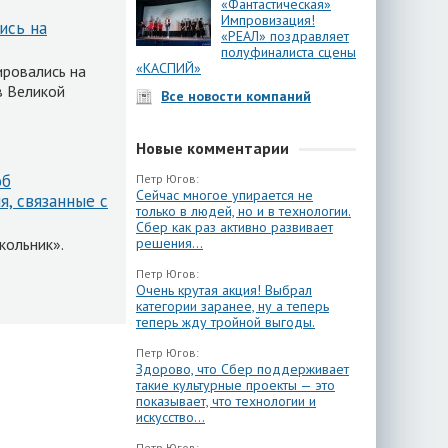
«Фантастическая»
Импровизация!
ись на
«РЕАЛ» поздравляет
полуфиналиста сцены
«КАСПИЙ»
ировались на
в Великой
Все новости компаний
Новые комментарии
об
Петр Югов:
Сейчас многое упирается не
я, связанные с
только в людей, но и в технологии.
Сбер как раз активно развивает
кольник».
решения...
Петр Югов:
Очень крутая акция! Выбрал
категории заранее, ну а теперь
теперь жду тройной выгоды.
Петр Югов:
Здорово, что Сбер поддерживает
такие культурные проекты — это
показывает, что технологии и
искусство...
Петр Югов: