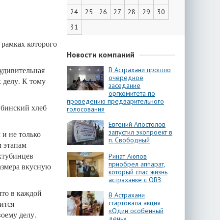
24
25
26
27
28
29
30
31
 рамках которого
Новости компаний
 удивительная
В Астрахани прошло
очередное
 делу. К тому
заседание
оргкомитета по
проведению предварительного
убинский хлеб
голосования
Евгений Апостолов
запустил экопроект в
 и не только
п. Свободный
м этапам
ахтубинцев
Ринат Аюпов
приобрел аппарат,
азмера вкусную
который спас жизнь
астраханке с ОВЗ
что в каждой
В Астрахани
ится
стартовала акция
«Один особенный
оему делу.
день»