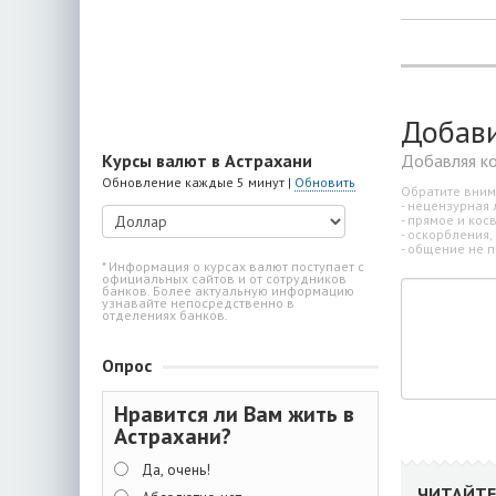
Добав
Добавляя к
Курсы валют в Астрахани
Обновление каждые 5 минут |
Обновить
Обратите вним
- нецензурная 
- прямое и ко
- оскорбления,
- общение не п
* Информация о курсах валют поступает с
официальных сайтов и от сотрудников
банков. Более актуальную информацию
узнавайте непосредственно в
отделениях банков.
Опрос
Нравится ли Вам жить в
Астрахани?
Да, очень!
ЧИТАЙТЕ