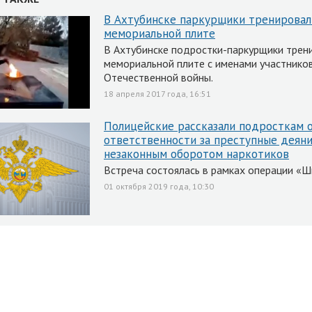
В Ахтубинске паркурщики тренировал
мемориальной плите
В Ахтубинске подростки-паркурщики трен
мемориальной плите с именами участнико
Отечественной войны.
18 апреля 2017 года, 16:51
Полицейские рассказали подросткам 
ответственности за преступные деяни
незаконным оборотом наркотиков
Встреча состоялась в рамках операции «Ш
01 октября 2019 года, 10:30