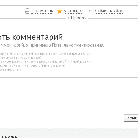
Распечатать
В закладки
Добавить в блог
↑
Наверх
ить комментарий
омментарий, я принимаю
.
Правила комментирования
ание, что в комментариях в том числе запрещаются:
лексика (в любом виде);
свенное разжигание межнациональной и иной розни;
 вульгарные и непристойные реплики;
о теме, спам.
 ТАКЖЕ