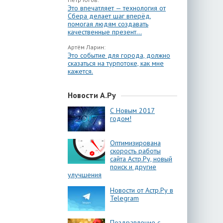
Это впечатляет — технология от
Сбера делает шаг вперёд,
помогая людям создавать
качественные презент...
Артём Ларин:
Это событие для города, должно
сказаться на турпотоке, как мне
кажется.
Новости А.Ру
С Новым 2017
годом!
Оптимизирована
скорость работы
сайта Астр.Ру, новый
поиск и другие
улучшения
Новости от Астр.Ру в
Telegram
Поздравление с