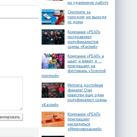
на удаленную работу
Смотрите за
городом, не выходя
из дома
Компания «РЕАЛ»
поздравляет
полуфиналистов
сцены «Каспий»
Компания «РЕАЛ» и
шьет, и вяжет, и …
приглашает на
фестиваль «Золотой
портной»
Интрига достойная
финала! Стал
известен еще один
полуфиналист сцены
«Каспий»
Компания «РЕАЛ»
приглашает
насладиться
«Импровизацией»