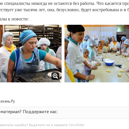
е специалисты никогда не остаются без работы. Что касается пр
ствует уже тысячи лет, она, безусловно, будет востребована и в
лы к новости:
рахань.Ру
 материал? Поддержите нас:
аметили ошибку? Выделите её и нажмите Ctrl+Enter