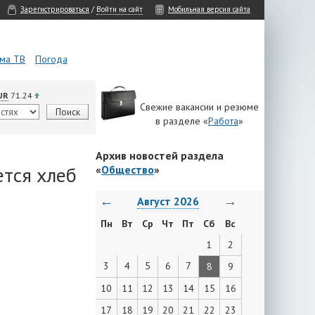
Зарегистрироваться
/
Войти на сайт
Мобильная версия сайта
ма ТВ
Погода
UR
71.24
Свежие вакансии и резюме
в разделе «
Работа
»
Архив новостей раздела
ется хлеб
«
Общество
»
←
→
Август 2026
Пн
Вт
Ср
Чт
Пт
Сб
Вс
1
2
3
4
5
6
7
8
9
10
11
12
13
14
15
16
17
18
19
20
21
22
23