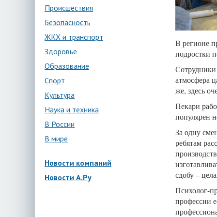
Происшествия
Безопасность
ЖКХ и транспорт
В регионе п
Здоровье
подростки п
Образование
Сотрудники 
атмосфера ц
Спорт
же, здесь оч
Культура
Пекари рабо
Наука и техника
популярен н
В России
За одну сме
В мире
ребятам рас
производств
Новости компаний
изготавлива
сдобу – цел
Новости А.Ру
Психолог-пр
профессии е
профессиона