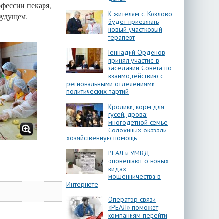
офессии пекаря,
К жителям с. Козлово
 будущем.
будет приезжать
новый участковый
терапевт
Геннадий Орденов
принял участие в
заседании Совета по
взаимодействию с
региональными отделениями
политических партий
Кролики, корм для
гусей, дрова:
многодетной семье
Солохиных оказали
хозяйственную помощь
РЕАЛ и УМВД
оповещают о новых
видах
мошенничества в
Интернете
Оператор связи
«РЕАЛ» поможет
компаниям перейти