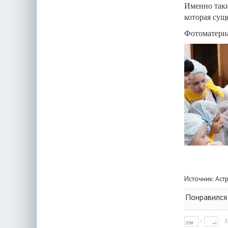
Именно таки
которая суще
Фотоматериа
Источник:
Аст
Понравился
З