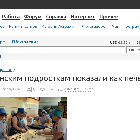
Работа
Форум
Справка
Интернет
Прочее
тов
Рейтинг сайтов
История Астрахани
Фотогалерея
Чат
Програм
арты
Объявления
USD
65.52
E
ДТП
/
щество
нским подросткам показали как печ
0
9 года, 12:41
974
Изменить шрифт