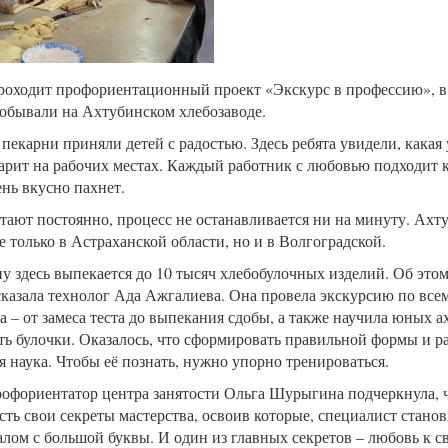
роходит профориентационный проект «Экскурс в профессию», в
обывали на Ахтубинском хлебозаводе.
пекарни приняли детей с радостью. Здесь ребята увидели, какая
арит на рабочих местах. Каждый работник с любовью подходит к
ень вкусно пахнет.
тают постоянно, процесс не останавливается ни на минуту. Ахт
е только в Астраханской области, но и в Волгоградской.
ну здесь выпекается до 10 тысяч хлебобулочных изделий. Об этом
сказала технолог Ада Ажгалиева. Она провела экскурсию по все
а – от замеса теста до выпекания сдобы, а также научила юных 
ть булочки. Оказалось, что сформировать правильной формы и р
ая наука. Чтобы её познать, нужно упорно тренироваться.
офориентатор центра занятости Ольга Шурыгина подчеркнула, 
сть свои секреты мастерства, освоив которые, специалист станов
лом с большой буквы. И один из главных секретов – любовь к св