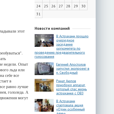
24
25
26
27
28
29
30
31
Новости компаний
кладывали этот
В Астрахани прошло
очередное
заседание
оргкомитета по
еобуваться".
проведению предварительного
голосования
ать
ие недели. Опыт
Евгений Апостолов
запустил экопроект в
рвого льда или
п. Свободный
на себе все
стает в
Ринат Аюпов
приобрел аппарат,
все равно лучше
который спас жизнь
нея, гололеда. А
астраханке с ОВЗ
 движения могут
В Астрахани
стартовала акция
«Один особенный
день»