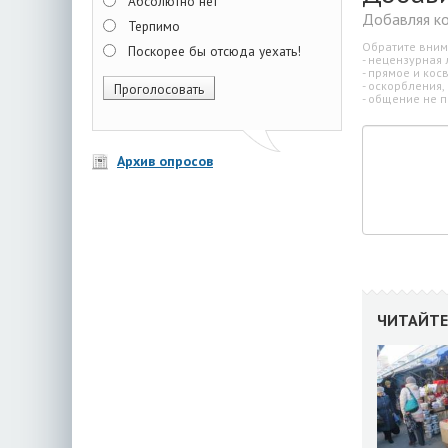
Абсолютно нет
Добавляя к
Терпимо
Обратите вним
Поскорее бы отсюда уехать!
- нецензурная 
- прямое и ко
- оскорбления,
- общение не п
Архив опросов
ЧИТАЙТЕ