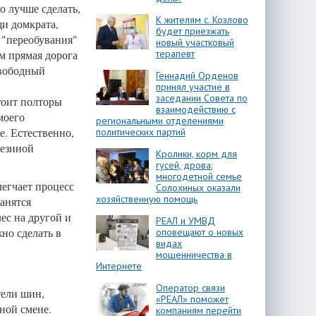
о лучше сделать,
К жителям с. Козлово
и домкрата,
будет приезжать
я "переобувания"
новый участковый
ам прямая дорога
терапевт
свободный
Геннадий Орденов
принял участие в
заседании Совета по
стоит полторы
взаимодействию с
моего
региональными отделениями
е. Естественно,
политических партий
резиной
Кролики, корм для
гусей, дрова:
многодетной семье
легчает процесс
Солохиных оказали
хозяйственную помощь
ранятся
ес на другой и
РЕАЛ и УМВД
но сделать в
оповещают о новых
видах
мошенничества в
Интернете
Оператор связи
тели шин,
«РЕАЛ» поможет
нной смене.
компаниям перейти