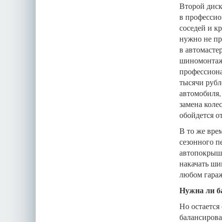
Второй диск
в профессио
соседей и кр
нужно не пр
в автомасте
шиномонтаж 
профессиона
тысячи рубл
автомобиля,
замена коле
обойдется от
В то же вре
сезонного п
автопокрышк
накачать ши
любом гараж
Нужна ли б
Но остается
балансироват