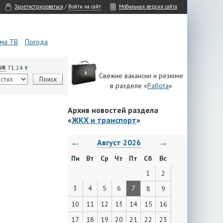
Зарегистрироваться
/
Войти на сайт
Мобильная версия сайта
ма ТВ
Погода
UR
71.24
Свежие вакансии и резюме
в разделе «
Работа
»
Архив новостей раздела
«
ЖКХ и транспорт
»
←
→
Август 2026
Пн
Вт
Ср
Чт
Пт
Сб
Вс
1
2
3
4
5
6
7
8
9
10
11
12
13
14
15
16
17
18
19
20
21
22
23