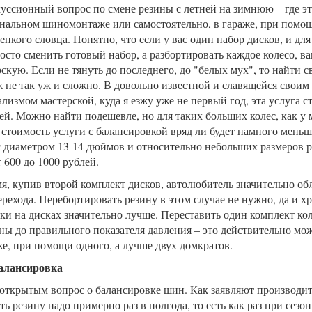
уссионный вопрос по смене резины с летней на зимнюю – где эт
нальном шиномонтаже или самостоятельно, в гараже, при помощ
епкого словца. Понятно, что если у вас один набор дисков, и дл
осто сменить готовый набор, а разбортировать каждое колесо, в
рскую. Если не тянуть до последнего, до "белых мух", то найти 
не так уж и сложно. В довольно известной и славящейся своим
лизмом мастерской, куда я езжу уже не первый год, эта услуга 
ей. Можно найти подешевле, но для таких больших колес, как у 
 стоимость услуги с балансировкой вряд ли будет намного меньш
с диаметром 13-14 дюймов и относительно небольших размеров 
 600 до 1000 рублей.
мя, купив второй комплект дисков, автолюбитель значительно об
ерехода. Перебортировать резину в этом случае не нужно, да и х
и на дисках значительно лучше. Переставить один комплект кол
ны до правильного показателя давления – это действительно мож
е, при помощи одного, а лучше двух домкратов.
алансировка
 открытым вопрос о балансировке шин. Как заявляют производи
ь резину надо примерно раз в полгода, то есть как раз при сезо