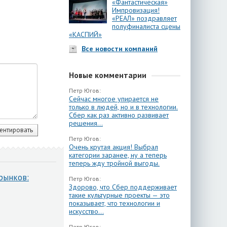
«Фантастическая»
Импровизация!
«РЕАЛ» поздравляет
полуфиналиста сцены
«КАСПИЙ»
Все новости компаний
Новые комментарии
Петр Югов:
Сейчас многое упирается не
только в людей, но и в технологии.
Сбер как раз активно развивает
решения...
Петр Югов:
Очень крутая акция! Выбрал
категории заранее, ну а теперь
теперь жду тройной выгоды.
рынков:
Петр Югов:
Здорово, что Сбер поддерживает
такие культурные проекты — это
показывает, что технологии и
искусство...
Петр Югов: