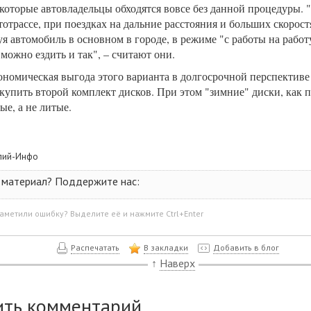
которые автовладельцы обходятся вовсе без данной процедуры. 
тотрассе, при поездках на дальние расстояния и больших скорост
я автомобиль в основном в городе, в режиме "с работы на работ
 можно ездить и так", – считают они.
ономическая выгода этого варианта в долгосрочной перспективе
купить второй комплект дисков. При этом "зимние" диски, как п
е, а не литые.
пий-Инфо
 материал? Поддержите нас:
аметили ошибку? Выделите её и нажмите Ctrl+Enter
Распечатать
В закладки
Добавить в блог
↑
Наверх
ить комментарий