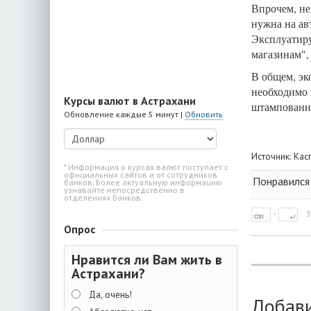
Впрочем, не
нужна на ав
Эксплуатиру
магазинам",
В общем, эк
необходимо 
Курсы валют в Астрахани
штампованны
Обновление каждые 5 минут |
Обновить
Источник:
Кас
* Информация о курсах валют поступает с
официальных сайтов и от сотрудников
Понравился
банков. Более актуальную информацию
узнавайте непосредственно в
отделениях банков.
З
Опрос
Нравится ли Вам жить в
Астрахани?
Да, очень!
Добав