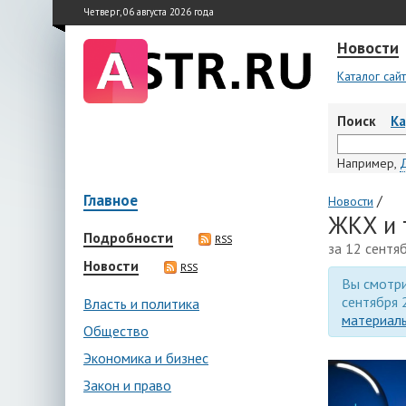
Четверг, 06 августа 2026 года
Новости
Каталог сай
Поиск
К
Например,
Главное
/
Новости
ЖКХ и 
Подробности
RSS
за 12 сентя
Новости
RSS
Вы смотри
сентября 
Власть и политика
материалы
Общество
Экономика и бизнес
Закон и право