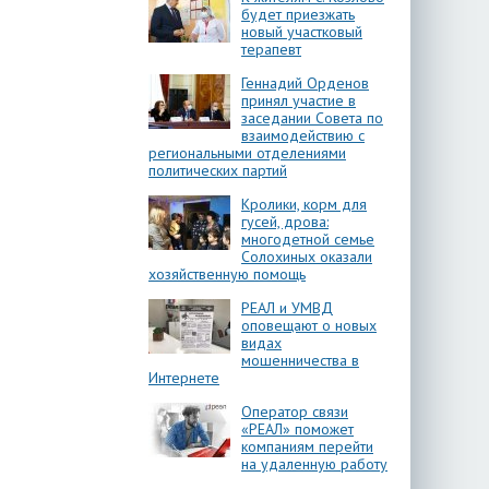
будет приезжать
новый участковый
терапевт
Геннадий Орденов
принял участие в
заседании Совета по
взаимодействию с
региональными отделениями
политических партий
Кролики, корм для
гусей, дрова:
многодетной семье
Солохиных оказали
хозяйственную помощь
РЕАЛ и УМВД
оповещают о новых
видах
мошенничества в
Интернете
Оператор связи
«РЕАЛ» поможет
компаниям перейти
на удаленную работу