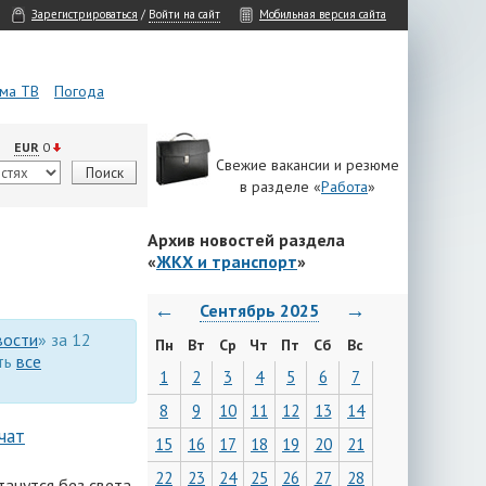
Зарегистрироваться
/
Войти на сайт
Мобильная версия сайта
ма ТВ
Погода
EUR
0
Свежие вакансии и резюме
в разделе «
Работа
»
Архив новостей раздела
«
ЖКХ и транспорт
»
←
→
Сентябрь 2025
вости
» за 12
Пн
Вт
Ср
Чт
Пт
Сб
Вс
ть
все
1
2
3
4
5
6
7
8
9
10
11
12
13
14
чат
15
16
17
18
19
20
21
22
23
24
25
26
27
28
анутся без света,