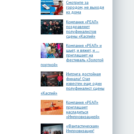
Смотрите за
городом, не выходя
из дома
Компания «РЕАЛ»
поздравляет
полуфиналистов
сцены «Каспий»
Компания «РЕАЛ» и
шьет, и вяжет, и …
приглашает на
фестиваль «Золотой
портной»
Интрига достойная
финала! Стал
известен еще один
полуфиналист сцены
«Каспий»
Компания «РЕАЛ»
приглашает
насладиться
«Импровизацией»
«Фантастическая»
Импровизация!