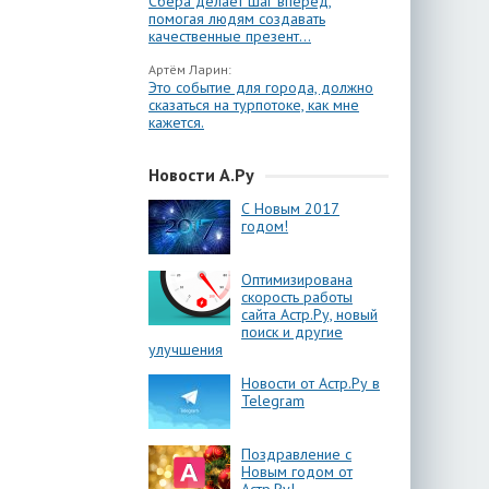
Сбера делает шаг вперёд,
помогая людям создавать
качественные презент...
Артём Ларин:
Это событие для города, должно
сказаться на турпотоке, как мне
кажется.
Новости А.Ру
С Новым 2017
годом!
Оптимизирована
скорость работы
сайта Астр.Ру, новый
поиск и другие
улучшения
Новости от Астр.Ру в
Telegram
Поздравление с
Новым годом от