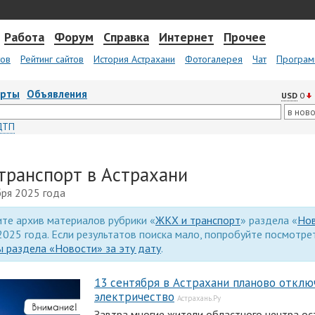
Работа
Форум
Справка
Интернет
Прочее
тов
Рейтинг сайтов
История Астрахани
Фотогалерея
Чат
Програм
арты
Объявления
USD
0
ДТП
транспорт в Астрахани
бря 2025 года
те архив материалов рубрики «
ЖКХ и транспорт
» раздела «
Но
2025 года. Если результатов поиска мало, попробуйте посмотре
 раздела «Новости» за эту дату
.
13 сентября в Астрахани планово отклю
электричество
Астрахань.Ру
Завтра многие жители областного центра ост