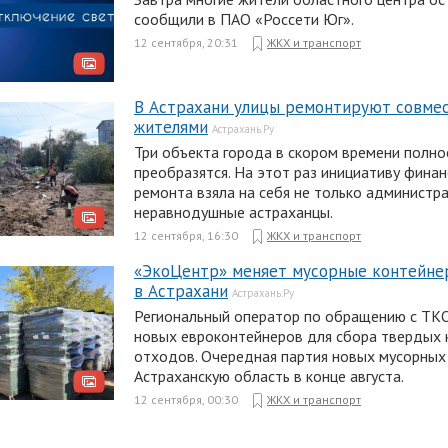
сообщили в ПАО «Россети Юг».
12 сентября, 20:31
ЖКХ и транспорт
В Астрахани улицы ремонтируют совме
жителями
Астрахань.Ру
Три объекта города в скором времени полн
преобразятся. На этот раз инициативу фина
ремонта взяла на себя не только администра
неравнодушные астраханцы.
12 сентября, 16:30
ЖКХ и транспорт
«ЭкоЦентр» меняет мусорные контейне
в Астрахани
Астрахань.Ру
Региональный оператор по обращению с ТК
новых евроконтейнеров для сбора твердых
отходов. Очередная партия новых мусорных
Астраханскую область в конце августа.
12 сентября, 00:30
ЖКХ и транспорт