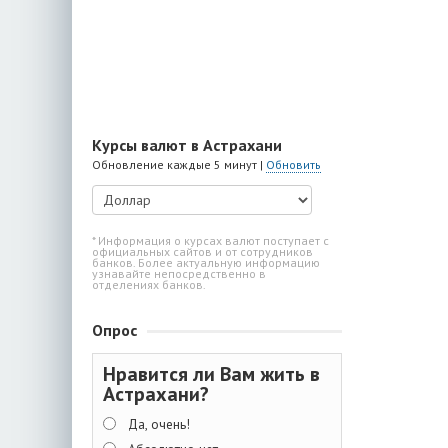
Курсы валют в Астрахани
Обновление каждые 5 минут |
Обновить
* Информация о курсах валют поступает с
официальных сайтов и от сотрудников
банков. Более актуальную информацию
узнавайте непосредственно в
отделениях банков.
Опрос
Нравится ли Вам жить в
Астрахани?
Да, очень!