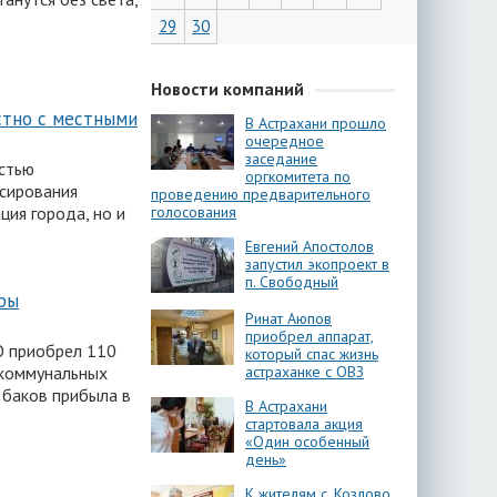
29
30
Новости компаний
стно с местными
В Астрахани прошло
очередное
заседание
остью
оргкомитета по
нсирования
проведению предварительного
голосования
ция города, но и
Евгений Апостолов
запустил экопроект в
п. Свободный
ры
Ринат Аюпов
приобрел аппарат,
О приобрел 110
который спас жизнь
астраханке с ОВЗ
 коммунальных
 баков прибыла в
В Астрахани
стартовала акция
«Один особенный
день»
К жителям с. Козлово