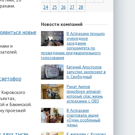
рахани.
24
25
26
27
28
Новости компаний
появиться новые
В Астрахани прошло
очередное
заседание
наки и
оргкомитета по
зателей.
проведению предварительного
голосования
Евгений Апостолов
запустил экопроект в
п. Свободный
 светофор
Ринат Аюпов
приобрел аппарат,
 Кировского
который спас жизнь
ъектах,
астраханке с ОВЗ
й и Бакинской.
ону проезжей
В Астрахани
стартовала акция
«Один особенный
день»
е двух тысяч
К жителям с. Козлово