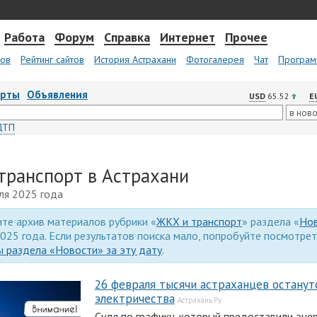
Работа
Форум
Справка
Интернет
Прочее
тов
Рейтинг сайтов
История Астрахани
Фотогалерея
Чат
Програм
арты
Объявления
USD
65.52
E
ДТП
транспорт в Астрахани
ля 2025 года
те архив материалов рубрики «
ЖКХ и транспорт
» раздела «
Но
025 года. Если результатов поиска мало, попробуйте посмотре
 раздела «Новости» за эту дату
.
26 февраля тысячи астраханцев останут
электричества
Астрахань.Ру
Судя по графику, который предоставили энер