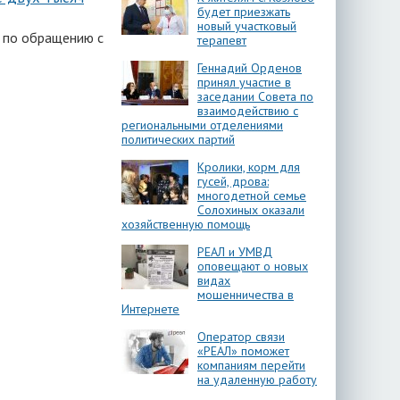
будет приезжать
новый участковый
 по обращению с
терапевт
Геннадий Орденов
принял участие в
заседании Совета по
взаимодействию с
региональными отделениями
политических партий
Кролики, корм для
гусей, дрова:
многодетной семье
Солохиных оказали
хозяйственную помощь
РЕАЛ и УМВД
оповещают о новых
видах
мошенничества в
Интернете
Оператор связи
«РЕАЛ» поможет
компаниям перейти
на удаленную работу