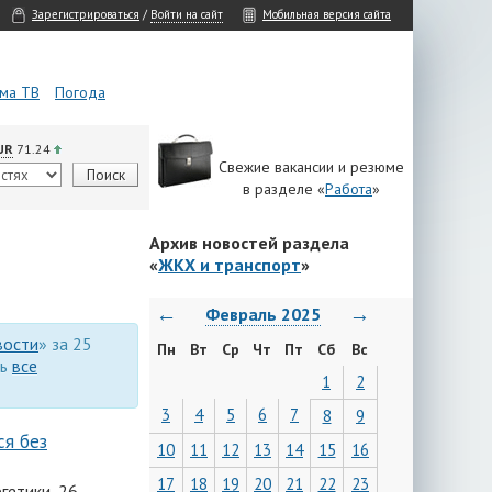
Зарегистрироваться
/
Войти на сайт
Мобильная версия сайта
ма ТВ
Погода
UR
71.24
Свежие вакансии и резюме
в разделе «
Работа
»
Архив новостей раздела
«
ЖКХ и транспорт
»
←
→
Февраль 2025
вости
» за 25
Пн
Вт
Ср
Чт
Пт
Сб
Вс
ть
все
1
2
3
4
5
6
7
8
9
ся без
10
11
12
13
14
15
16
17
18
19
20
21
22
23
гетики, 26