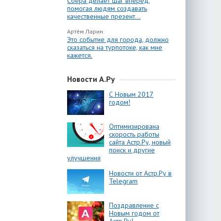
Сбера делает шаг вперёд,
помогая людям создавать
качественные презент...
Артём Ларин:
Это событие для города, должно
сказаться на турпотоке, как мне
кажется.
Новости А.Ру
С Новым 2017
годом!
Оптимизирована
скорость работы
сайта Астр.Ру, новый
поиск и другие
улучшения
Новости от Астр.Ру в
Telegram
Поздравление с
Новым годом от