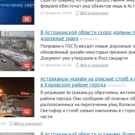
февраля обесточат ряд объектов лишь в Аст
25 февраля, 20:40
ЖКХ и транспорт
В Астраханской области скоро должны 
дорожные знаки
Астрахань.Ру
Поправки к ГОСТу вводят новые дорожные з
обновленный дизайн некоторых прежних ука
Документ уже утвердили в Росстандарте.
25 февраля, 16:40
ЖКХ и транспорт
Астраханцы указали на опасные столб и
в Кировском районе города
Астрахань.Ру
В редакцию Астрахань.ру обратились жители
района города. Они сообщили об опасных об
расположенных на пересечении улиц Волжско
Светофор и столб сильно наклонены в стор
части.
:40
ЖКХ и транспорт
В Астраханской области установят боле