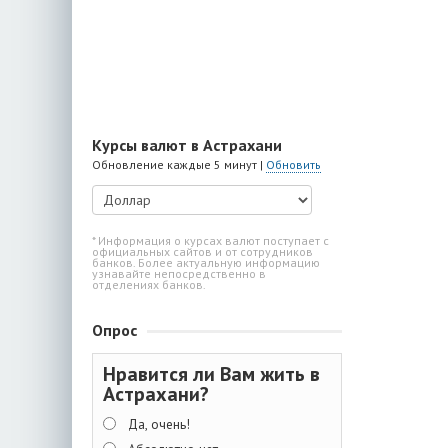
Курсы валют в Астрахани
Обновление каждые 5 минут |
Обновить
* Информация о курсах валют поступает с
официальных сайтов и от сотрудников
банков. Более актуальную информацию
узнавайте непосредственно в
отделениях банков.
Опрос
Нравится ли Вам жить в
Астрахани?
Да, очень!