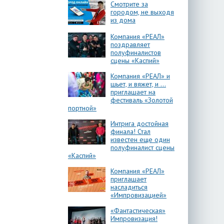
Смотрите за
городом, не выходя
из дома
Компания «РЕАЛ»
поздравляет
полуфиналистов
сцены «Каспий»
Компания «РЕАЛ» и
шьет, и вяжет, и …
приглашает на
фестиваль «Золотой
портной»
Интрига достойная
финала! Стал
известен еще один
полуфиналист сцены
«Каспий»
Компания «РЕАЛ»
приглашает
насладиться
«Импровизацией»
«Фантастическая»
Импровизация!