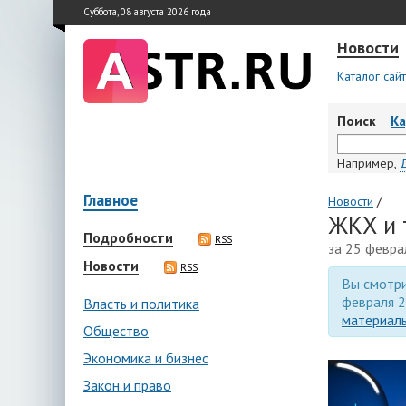
Суббота, 08 августа 2026 года
Новости
Каталог сай
Поиск
К
Например,
Главное
/
Новости
ЖКХ и 
Подробности
RSS
за 25 февра
Новости
RSS
Вы смотри
февраля 2
Власть и политика
материалы
Общество
Экономика и бизнес
Закон и право