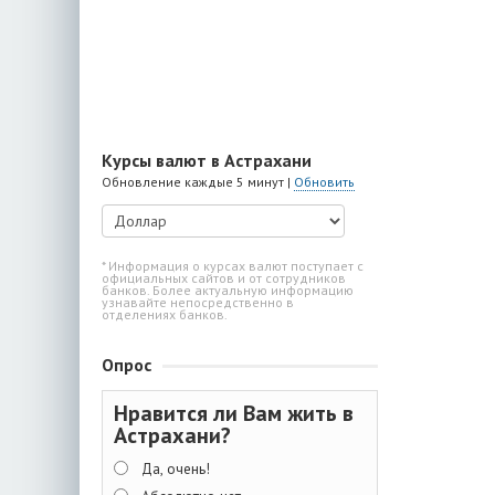
Курсы валют в Астрахани
Обновление каждые 5 минут |
Обновить
* Информация о курсах валют поступает с
официальных сайтов и от сотрудников
банков. Более актуальную информацию
узнавайте непосредственно в
отделениях банков.
Опрос
Нравится ли Вам жить в
Астрахани?
Да, очень!