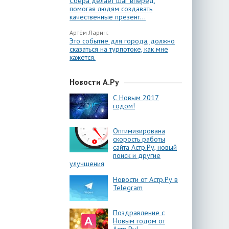
Сбера делает шаг вперёд,
помогая людям создавать
качественные презент...
Артём Ларин:
Это событие для города, должно
сказаться на турпотоке, как мне
кажется.
Новости А.Ру
С Новым 2017
годом!
Оптимизирована
скорость работы
сайта Астр.Ру, новый
поиск и другие
улучшения
Новости от Астр.Ру в
Telegram
Поздравление с
Новым годом от