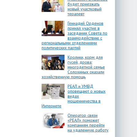
будет приезжать
новый участковый
терапевт
Геннадий Орденов
принял участие в
заседании Совета по
взаимодействию с
региональными отделениями
политических партий
Кролики, корм для
гусей, дрова:
многодетной семье
Солохиных оказали
хозяйственную помощь
РЕАЛ и УМВД
оповещают о новых
видах
мошенничества в
Интернете
Оператор связи
«РЕАЛ» поможет
компаниям перейти
на удаленную работу