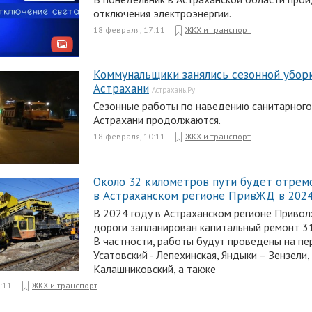
отключения электроэнергии.
18 февраля, 17:11
ЖКХ и транспорт
Коммунальщики занялись сезонной убор
Астрахани
Астрахань.Ру
Сезонные работы по наведению санитарного
Астрахани продолжаются.
18 февраля, 10:11
ЖКХ и транспорт
Около 32 километров пути будет отрем
в Астраханском регионе ПривЖД в 2024
В 2024 году в Астраханском регионе Приво
дороги запланирован капитальный ремонт 31
В частности, работы будут проведены на пе
Усатовский - Лепехинская, Яндыки – Зензели
Калашниковский, а также
:11
ЖКХ и транспорт