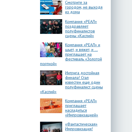
Смотрите за
городом, не выходя
из дома
Компания «РЕАЛ»
поздравляет
полуфиналистов
сцены «Каспий»
Компания «РЕАЛ» и
шьет, и вяжет, и …
приглашает на
фестиваль «Золотой
портной»
Интрига достойная
финала! Стал
известен еще один
полуфиналист сцены
«Каспий»
Компания «РЕАЛ»
приглашает
насладиться
«Импровизацией»
«Фантастическая»
Импровизация!