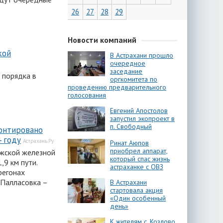
26
27
28
29
Новости компаний
кой
В Астрахани прошло
очередное
заседание
 порядка в
оргкомитета по
проведению предварительного
голосования
Евгений Апостолов
запустил экопроект в
п. Свободный
онтировано
 году
Астрахань.Ру
Ринат Аюпов
приобрел аппарат,
лжской железной
который спас жизнь
,9 км пути.
астраханке с ОВЗ
регонах
, Палласовка –
В Астрахани
стартовала акция
«Один особенный
день»
К жителям с. Козлово