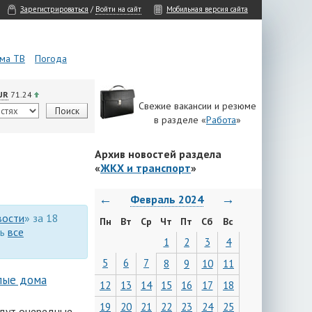
Зарегистрироваться
/
Войти на сайт
Мобильная версия сайта
ма ТВ
Погода
UR
71.24
Свежие вакансии и резюме
в разделе «
Работа
»
Архив новостей раздела
«
ЖКХ и транспорт
»
←
→
Февраль 2024
вости
» за 18
Пн
Вт
Ср
Чт
Пт
Сб
Вс
ть
все
1
2
3
4
5
6
7
8
9
10
11
лые дома
12
13
14
15
16
17
18
19
20
21
22
23
24
25
йдут очередные