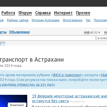
Работа
Форум
Справка
Интернет
Прочее
тов
Рейтинг сайтов
История Астрахани
Фотогалерея
Чат
Програм
арты
Объявления
USD
65.52
E
ДТП
транспорт в Астрахани
ля 2024 года
те архив материалов рубрики «
ЖКХ и транспорт
» раздела «
Но
024 года. Если результатов поиска мало, попробуйте посмотре
 раздела «Новости» за эту дату
.
19 февраля некоторые астраханские жи
останутся без света
Астрахань.Ру
В понедельник в Астраханской области про